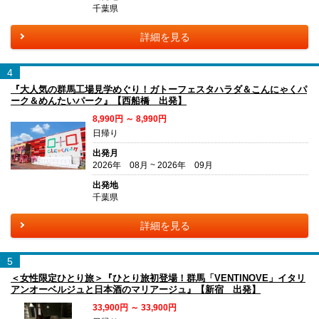
千葉県
詳細を見る
4
『大人気の群馬工場見学めぐり！ガトーフェスタハラダ＆こんにゃくパ
ーク＆めんたいパーク』【西船橋 出発】
8,990円 ～ 8,990円
日帰り
出発月
2026年 08月 ~ 2026年 09月
出発地
千葉県
詳細を見る
5
＜女性限定ひとり旅＞『ひとり旅初登場！群馬「VENTINOVE」イタリ
アンオーベルジュと日本酒のマリアージュ』【新宿 出発】
33,900円 ～ 33,900円