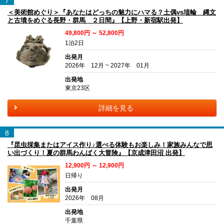
7
＜美術館めぐり＞『あなたはどっちの魅力にハマる？土偶vs埴輪 縄文
と古墳をめぐる長野・群馬 ２日間』【上野・新宿駅出発】
49,800円 ～ 52,800円
1泊2日
出発月
2026年 12月 ~ 2027年 01月
出発地
東京23区
詳細を見る
8
『昆虫採集またはアイス作り♪選べる体験もお楽しみ！家族みんなで思
い出づくり！夏の群馬わんぱく大冒険』【京成津田沼 出発】
12,900円 ～ 12,900円
日帰り
出発月
2026年 08月
出発地
千葉県