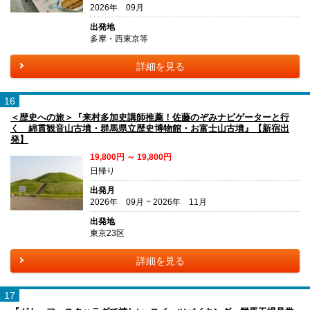
2026年 09月
出発地
多摩・西東京等
詳細を見る
16
＜歴史への旅＞『来村多加史講師推薦！佐藤のぞみナビゲーターと行
く 綿貫観音山古墳・群馬県立歴史博物館・お富士山古墳』【新宿出
発】
19,800円 ～ 19,800円
日帰り
出発月
2026年 09月 ~ 2026年 11月
出発地
東京23区
詳細を見る
17