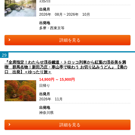
1泊2日
出発月
2026年 08月 ~ 2026年 10月
出発地
多摩・西東京等
詳細を見る
29
『全席指定！わたらせ渓谷鐵道・トロッコ列車から紅葉の渓谷美を満
喫 群馬名物！新田乃庄・寒山亭で味わう お切り込みうどん』【溝の
口 出発】＜ゆったり旅＞
14,900円 ～ 15,900円
日帰り
出発月
2026年 11月
出発地
神奈川県
詳細を見る