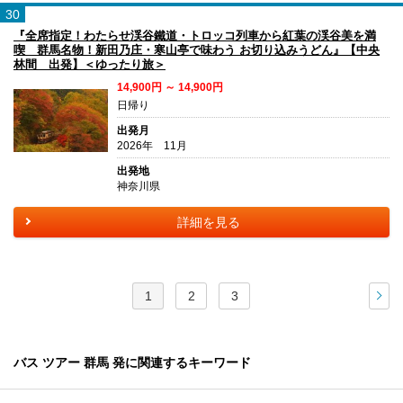
30
『全席指定！わたらせ渓谷鐵道・トロッコ列車から紅葉の渓谷美を満
喫 群馬名物！新田乃庄・寒山亭で味わう お切り込みうどん』【中央
林間 出発】＜ゆったり旅＞
14,900円 ～ 14,900円
日帰り
出発月
2026年 11月
出発地
神奈川県
詳細を見る
1
2
3
次
バス ツアー 群馬 発に関連するキーワード