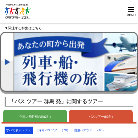
MENU
▼関連する特集はこちら
「バス ツアー 群馬 発」に関するツアー
列車／飛行機の旅(3件)
バスツアー(80件)
すべて表示（80）
日帰りバスツアー（70）
宿泊バスツアー（10）