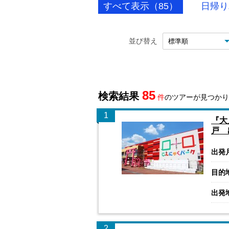
すべて表示（85）
日帰り
並び替え
85
検索結果
件
のツアーが見つかり
1
『大
戸 
出発
目的
出発
2