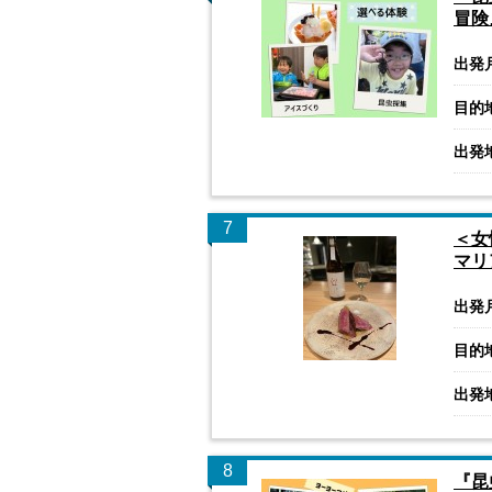
冒険
出発
目的
出発
7
＜女
マリ
出発
目的
出発
8
『昆