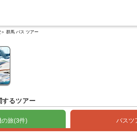
P
群馬 バス ツアー
関するツアー
の旅(3件)
バスツア