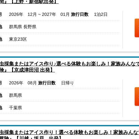
間』【上野・新宿駅出発】
月
2026年 12月 ~ 2027年 01月
旅行日数
1泊2日
地
群馬県 長野県
地
東京23区
虫採集またはアイス作り♪選べる体験もお楽しみ！家族みんな
険』【京成津田沼 出発】
月
2026年 08月
旅行日数
日帰り
地
群馬県
地
千葉県
虫採集またはアイス作り！選べる体験もお楽しみ！家族みんな
冒険』【川越・坂戸 出発】