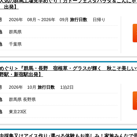
人気の群馬工場見学めぐり！ガトーフェスタハラダ＆こんにゃ
 出発】
月
2026年 08月 ~ 2026年 09月
旅行日数
日帰り
地
群馬県
地
千葉県
めぐり＞『群馬・長野 宿根草・グラスが輝く 秋こそ美しい
野駅・新宿駅出発】
月
2026年 10月
旅行日数
1泊2日
地
群馬県 長野県
地
東京23区
虫採集又はアイス作り♪選べる体験もお楽しみ！家族みんなで