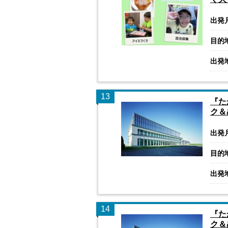
出発
目的
出発
13
『た
ク＆
出発
目的
出発
14
『た
ク＆