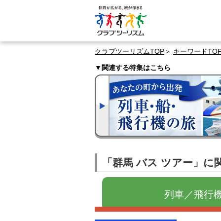
クラブツーリズムTOP
キーワードTO
▼関連する特集はこちら
「群馬 バス ツアー」に
列車／飛行機