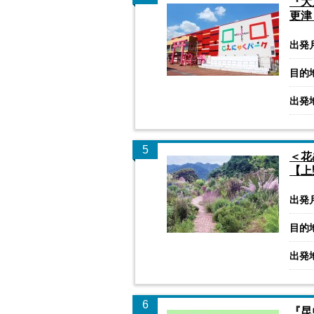
『大
更津
出発
目的
出発
5
＜花
【上
出発
目的
出発
6
『昆