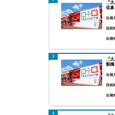
『大
佐倉
出発
目的
出発
3
『大
船橋
出発
目的
出発
4