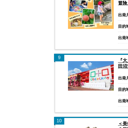
冒険
出発
目的
出発
9
『大
田沼
出発
目的
出発
10
＜美