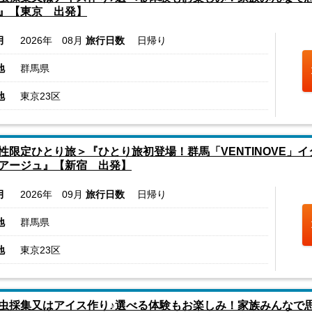
』【東京 出発】
月
2026年 08月
旅行日数
日帰り
地
群馬県
地
東京23区
性限定ひとり旅＞『ひとり旅初登場！群馬「VENTINOVE」
アージュ』【新宿 出発】
月
2026年 09月
旅行日数
日帰り
地
群馬県
地
東京23区
虫採集又はアイス作り♪選べる体験もお楽しみ！家族みんなで