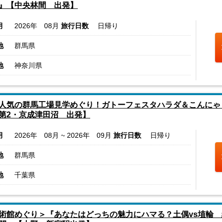
』【中央林間 出発】
月
2026年 08月
旅行日数
日帰り
地
群馬県
地
神奈川県
人気の群馬工場見学めぐり！ガトーフェスタハラダ＆こんにゃ
第2・京成津田沼 出発】
月
2026年 08月 ~ 2026年 09月
旅行日数
日帰り
地
群馬県
地
千葉県
術館めぐり＞『あなたはどっちの魅力にハマる？土偶vs埴輪