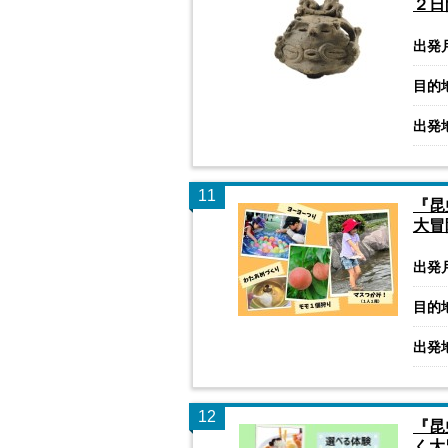
２日
出発
目的
出発
11
『昆
大冒
出発
目的
出発
12
『昆
く大