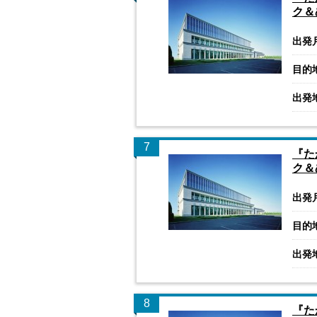
ク＆
出発
目的
出発
7
『た
ク＆
出発
目的
出発
8
『た