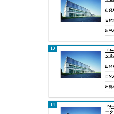
出発
目的
出発
13
『た
ク＆
出発
目的
出発
14
『た
ーク