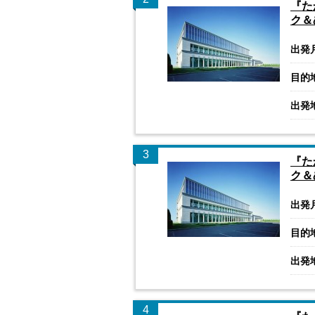
『た
ク＆
出発
目的
出発
3
『た
ク＆
出発
目的
出発
4