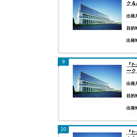
ク＆
出発
目的
出発
9
『た
ーク
出発
目的
出発
10
『た