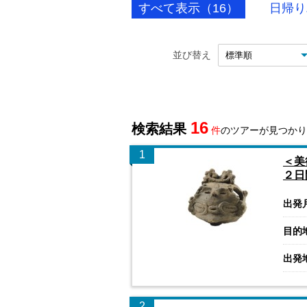
すべて表示（16）
日帰り
並び替え
16
検索結果
件
のツアーが見つかり
1
＜美
２日
出発
目的
出発
2