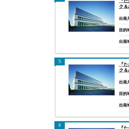
『た
ク＆
出発
目的
出発
5
『た
ク＆
出発
目的
出発
6
『た