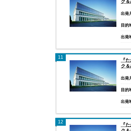
ク＆
出発
目的
出発
11
『た
ク＆
出発
目的
出発
12
『た
ク＆