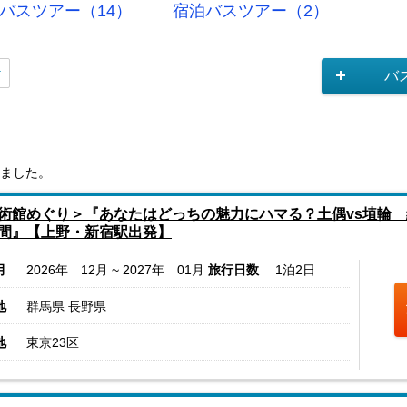
バスツアー（14）
宿泊バスツアー（2）
バ
ました。
術館めぐり＞『あなたはどっちの魅力にハマる？土偶vs埴輪
間』【上野・新宿駅出発】
月
2026年 12月 ~ 2027年 01月
旅行日数
1泊2日
地
群馬県 長野県
地
東京23区