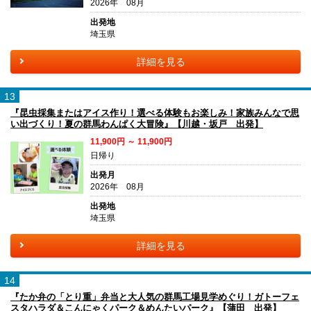
2026年 08月
出発地
埼玉県
詳細を見る
13
『昆虫採集またはアイス作り！選べる体験もお楽しみ！家族みんなで思
い出づくり！夏の群馬わんぱく大冒険』【川越・坂戸 出発】
11,900円 ～ 11,900円
日帰り
出発月
2026年 08月
出発地
埼玉県
詳細を見る
14
『たか弁の「とり重」弁当と大人気の群馬工場見学めぐり！ガトーフェ
スタハラダ＆こんにゃくパーク＆めんたいパーク』【蒲田 出発】