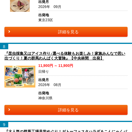
出発月
2026年 09月
出発地
東京23区
詳細を見る
8
『昆虫採集又はアイス作り♪選べる体験もお楽しみ！家族みんなで思い
出づくり！夏の群馬わんぱく大冒険』【中央林間 出発】
11,900円 ～ 11,900円
日帰り
出発月
2026年 08月
出発地
神奈川県
詳細を見る
9
『大人気の群馬工場見学めぐり！ガトーフェスタハラダ＆こんにゃくパ