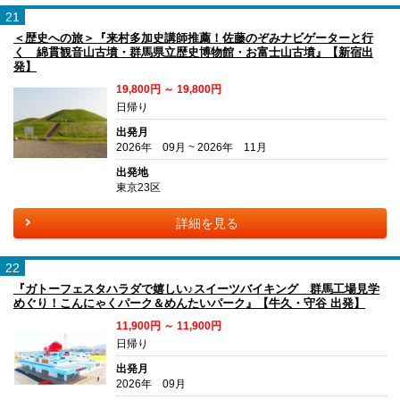
21
＜歴史への旅＞『来村多加史講師推薦！佐藤のぞみナビゲーターと行
く 綿貫観音山古墳・群馬県立歴史博物館・お富士山古墳』【新宿出
発】
19,800円 ～ 19,800円
日帰り
出発月
2026年 09月 ~ 2026年 11月
出発地
東京23区
詳細を見る
22
『ガトーフェスタハラダで嬉しい♪スイーツバイキング 群馬工場見学
めぐり！こんにゃくパーク＆めんたいパーク』【牛久・守谷 出発】
11,900円 ～ 11,900円
日帰り
出発月
2026年 09月