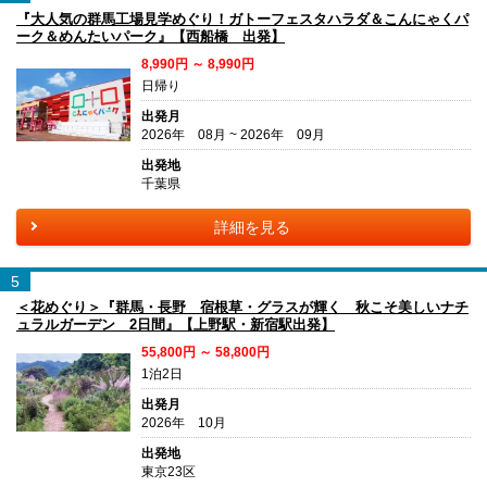
『大人気の群馬工場見学めぐり！ガトーフェスタハラダ＆こんにゃくパ
ーク＆めんたいパーク』【西船橋 出発】
8,990円 ～ 8,990円
日帰り
出発月
2026年 08月 ~ 2026年 09月
出発地
千葉県
詳細を見る
5
＜花めぐり＞『群馬・長野 宿根草・グラスが輝く 秋こそ美しいナチ
ュラルガーデン 2日間』【上野駅・新宿駅出発】
55,800円 ～ 58,800円
1泊2日
出発月
2026年 10月
出発地
東京23区