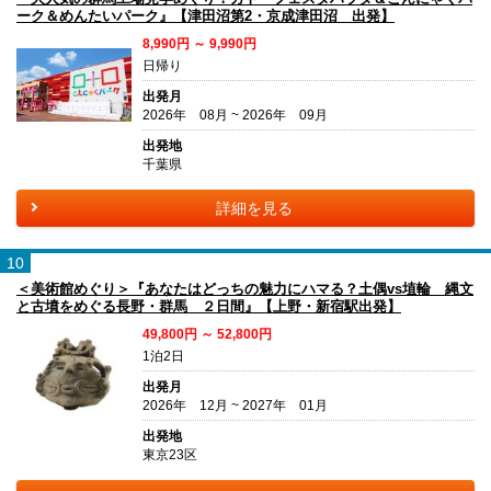
ーク＆めんたいパーク』【津田沼第2・京成津田沼 出発】
8,990円 ～ 9,990円
日帰り
出発月
2026年 08月 ~ 2026年 09月
出発地
千葉県
詳細を見る
10
＜美術館めぐり＞『あなたはどっちの魅力にハマる？土偶vs埴輪 縄文
と古墳をめぐる長野・群馬 ２日間』【上野・新宿駅出発】
49,800円 ～ 52,800円
1泊2日
出発月
2026年 12月 ~ 2027年 01月
出発地
東京23区