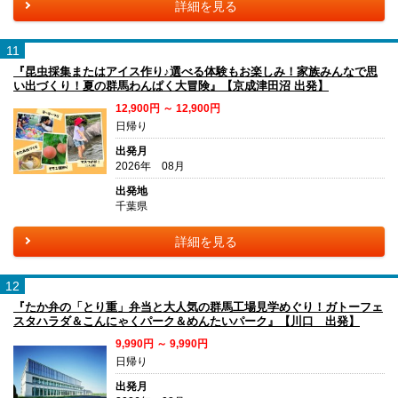
詳細を見る
11
『昆虫採集またはアイス作り♪選べる体験もお楽しみ！家族みんなで思
い出づくり！夏の群馬わんぱく大冒険』【京成津田沼 出発】
12,900円 ～ 12,900円
日帰り
出発月
2026年 08月
出発地
千葉県
詳細を見る
12
『たか弁の「とり重」弁当と大人気の群馬工場見学めぐり！ガトーフェ
スタハラダ＆こんにゃくパーク＆めんたいパーク』【川口 出発】
9,990円 ～ 9,990円
日帰り
出発月