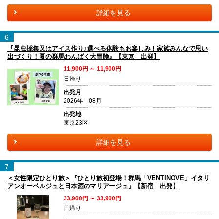
詳細を見る
6
『昆虫採集又はアイス作り♪選べる体験もお楽しみ！家族みんなで思い
出づくり！夏の群馬わんぱく大冒険』【東京 出発】
11,900円 ～ 11,900円
日帰り
出発月
2026年 08月
出発地
東京23区
詳細を見る
7
＜女性限定ひとり旅＞『ひとり旅初登場！群馬「VENTINOVE」イタリ
アンオーベルジュと日本酒のマリアージュ』【新宿 出発】
33,900円 ～ 33,900円
日帰り