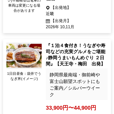
39,900円〜49,900円
箱根登山鉄道(イメー
宿泊
ジ)※箱根登山電車の
車両は変更になる場
【出発地】
合があります
近畿
【出発月】
2026年 10,11月
『１泊４食付き！うなぎや寿
司などの充実グルメをご堪能
♪静岡うまいもんめぐり ２日
間』【天王寺・梅田 出発】
1日目昼食：袋井でう
静岡県最南端・御前崎や
なぎ丼(イメージ)
富士山願望スポットにも
ご案内／シルバーウイー
ク