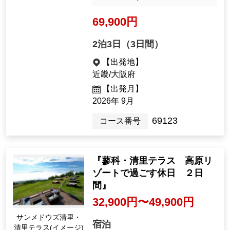
用！２泊６食付き！(弁当
１回含む)
69,900円
2泊3日（3日間）
【出発地】
近畿/大阪府
【出発月】
2026年 9月
69123
コース番号
『蓼科・清里テラス 高原リ
ゾートで過ごす休日 ２日
間』
32,900円〜49,900円