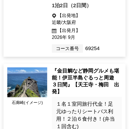
33,900円〜44,900円
1泊2日（2日間）
【出発地】
近畿/大阪府
【出発月】
2026年 9月
69254
コース番号
『金目鯛など静岡グルメも堪
能！伊豆半島ぐるっと周遊
３日間』【天王寺・梅田 出
発】
石廊崎(イメージ)
１名１室同旅行代金！足
元ゆったりシートバス利