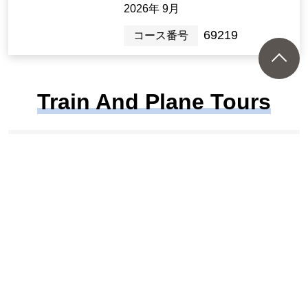
近畿/大阪府
【出発月】
2026年 9月
69219
コース番号
Train And Plane Tours
Tours recommended by our staff
A tour to see the magnificent flowers
and Mount Fuji!
There's more! Recommended tours b
y train and plane