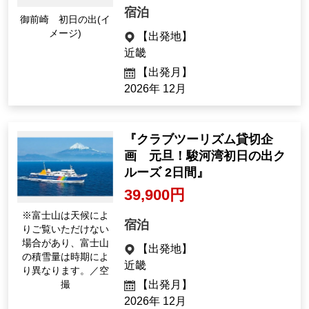
32,900円
宿泊
御前崎 初日の出(イ
メージ)
【出発地】
近畿
【出発月】
2026年 12月
『クラブツーリズム貸切企
画 元旦！駿河湾初日の出ク
ルーズ 2日間』
39,900円
※富士山は天候によ
宿泊
りご覧いただけない
場合があり、富士山
【出発地】
の積雪量は時期によ
近畿
り異なります。／空