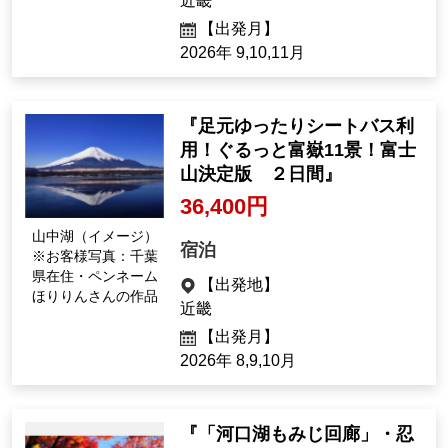
ピクスタ
【出発地】
近畿
【出発月】
2026年 9,10,11月
『足元ゆったりシートバス利
用！ぐるっと富嶽11景！富士
山決定版 ２日間』
36,400円
山中湖（イメージ）
宿泊
※お客様写真：千葉
県在住・ペンネーム
【出発地】
ほりりんさんの作品
近畿
【出発月】
2026年 8,9,10月