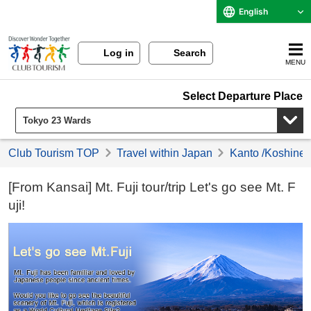
English
Log in
Search
MENU
Select Departure Place
Club Tourism TOP
Travel within Japan
Kanto /Koshinet
[From Kansai] Mt. Fuji tour/trip Let's go see Mt. F
uji!