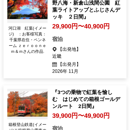
『「河口湖もみじ回廊」・忍
野八海・新倉山浅間公園 紅
葉ライトアップとふじさんデ
ッキ ２日間』
29,900円〜40,900円
河口湖 紅葉(イメー
ジ) ：お客様写真：
宿泊
千葉県在住・ペンネ
ーム ｚｅｒｏｏｎｅ
【出発地】
ｍ＆ｍさんの作品.
近畿
【出発月】
2026年 11月
『3つの乗物で紅葉を愉し
む はじめての箱根ゴールデ
ンルート 2日間』