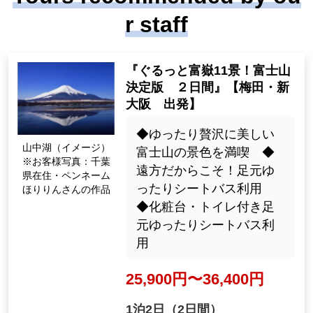
r staff
"11 views of Mt. Fuji! Mt. Fuj
i Definitive Edition 2 Days"
[Umeda ・Departure from S
hin-Osaka]
山中湖（イメージ）
◆ Relax and enjoy the bea
※お客様写真：千葉
utiful view of Mt. Fuji in lux
県在住・ペンネーム
ury ◆ Because it's a long
ほりりんさんの作品
distance! Use a bus with s
pacious seats ◆ Use a bu
s with spacious seats that
comes with a vanity and to
ilet