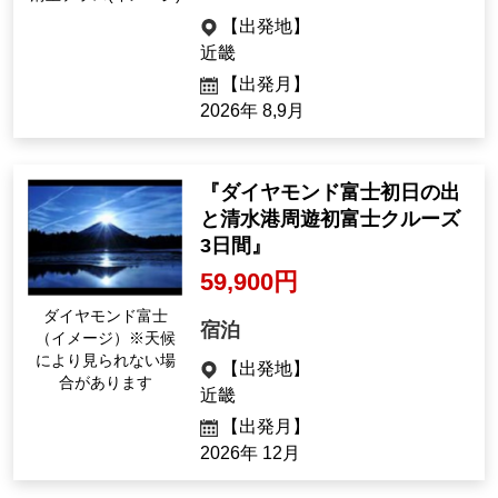
サンメドウズ清里・
宿泊
清里テラス(イメージ)
【出発地】
近畿
【出発月】
2026年 8,9月
『ダイヤモンド富士初日の出
と清水港周遊初富士クルーズ
3日間』
59,900円
ダイヤモンド富士
宿泊
（イメージ）※天候
により見られない場
【出発地】
合があります
近畿
【出発月】