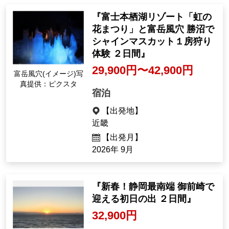
2026年 12月
『富士本栖湖リゾート「虹の
花まつり」と富岳風穴 勝沼で
シャインマスカット１房狩り
体験 ２日間』
29,900円〜42,900円
富岳風穴(イメージ)写
真提供：ピクスタ
宿泊
【出発地】
近畿
【出発月】
2026年 9月
『新春！静岡最南端 御前崎で
迎える初日の出 ２日間』