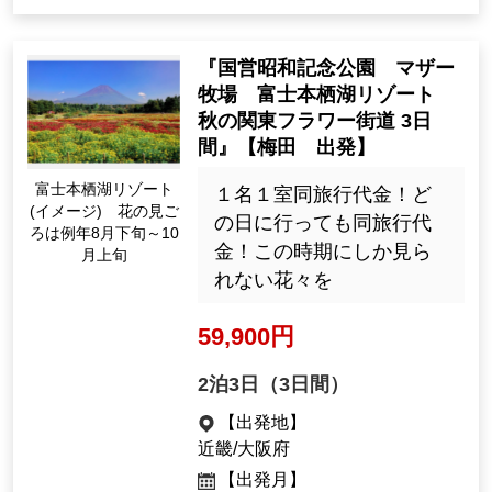
【出発月】
撮
2026年 12月
『国営昭和記念公園 マザー
牧場 富士本栖湖リゾート
秋の関東フラワー街道 3日
間』【梅田 出発】
富士本栖湖リゾート
１名１室同旅行代金！ど
(イメージ) 花の見ご
の日に行っても同旅行代
ろは例年8月下旬～10
金！この時期にしか見ら
月上旬
れない花々を
59,900円
2泊3日（3日間）
【出発地】