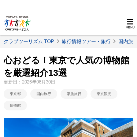
MENU
クラブツーリズム TOP
旅行情報ツアー・旅行
国内旅
心おどる！東京で人気の博物館
を厳選紹介13選
更新日：2026年06月30日
東京都
国内旅行
家族旅行
東京観光
博物館