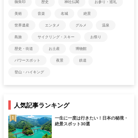
御朱印
歴史
神社仏閣
お参り・巡礼
美術
音楽
名城
絶景
世界遺産
エンタメ
グルメ
温泉
島旅
サイクリング・スキー
お祭り
歴史・街道
お土産
博物館
パワースポット
夜景
鉄道
登山・ハイキング
人気記事ランキング
一生に一度は行きたい！日本の秘境・
絶景スポット30選