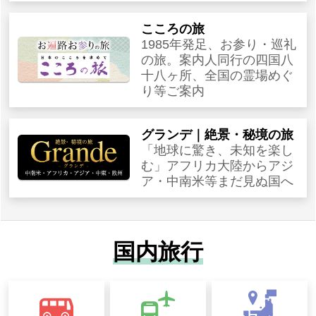
こころの旅
1985年発足、お参り・巡礼
の旅。案内人同行の四国八
十八ヶ所、全国の霊場めぐ
り等ご案内
グランデ｜絶景・秘境の旅
「地球に驚き、未知を楽し
む」アフリカ大陸からアジ
ア・中南米等まだ見ぬ国へ
国内旅行