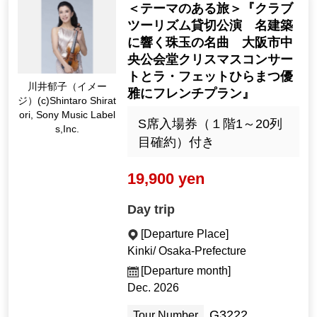
＜テーマのある旅＞『クラブ
ツーリズム貸切公演 名建築
に響く珠玉の名曲 大阪市中
央公会堂クリスマスコンサー
トとラ・フェットひらまつ優
川井郁子（イメー
雅にフレンチプラン』
ジ）(c)Shintaro Shirat
ori, Sony Music Label
S席入場券（１階1～20列
s,Inc.
目確約）付き
19,900 yen
Day trip
[Departure Place]
Kinki/ Osaka-Prefecture
[Departure month]
Dec. 2026
G3222
Tour Number