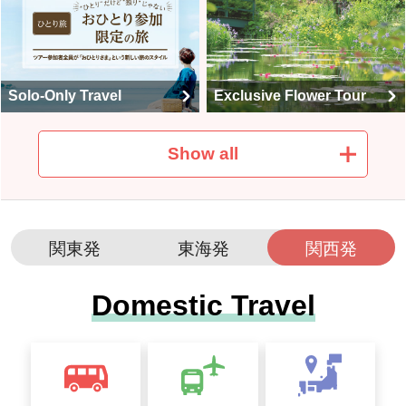
Solo-Only Travel
Exclusive Flower Tour
Show all
Themed Travel Special F
eature on Events and Li
関東発
東海発
関西発
mited-Time Tours
Family Travel Special
Domestic Travel
Outdoor walking tour sp
Summer resort tour spe