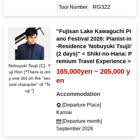
RG322
Tour Number
"Fujisan Lake Kawaguchi Pi
ano Festival 2026: Pianist-in
-Residence 'Nobuyuki Tsujii'
(2 days)" < Shiki-no-Hana: P
remium Travel Experience >
Nobuyuki Tsujii (C): Y
165,000yen ~ 205,000 y
uji Hori (*There is onl
y one dot on the "sec
en
ond character" of "Ts
uji.")
Accommodation
[Departure Place]
Kansai
[Departure month]
September 2026