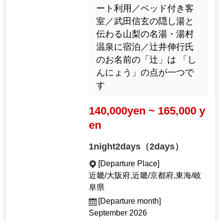
ート利用／ベッド付き客
室／武田信玄の隠し湯と
伝わる山梨の名湯・湯村
温泉に宿泊／辻井伸行氏
のお名前の「辻」は 「し
んにょう」の点が一つで
す
140,000yen ~ 165,000 y
en
1night2days（2days）
[Departure Place]
近畿/大阪府,近畿/京都府,東海/岐
阜県
[Departure month]
September 2026