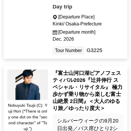
Day trip
[Departure Place]
Kinki/ Osaka-Prefecture
[Departure month]
Dec. 2026
G3225
Tour Number
『富士山河口湖ピアノフェス
ティバル2026『辻井伸行 ス
ペシャル・リサイタル』 極力
歩かず乗り物から楽しむ富士
山絶景 2日間』＜大人のゆる
Nobuyuki Tsujii (C): Y
り旅／ゆったり度大＞
uji Hori (*There is onl
y one dot on the "sec
シルバーウィークの9月20
ond character" of "Ts
日出発／バス席ひとり2シ
uji.")