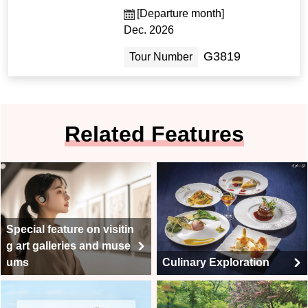
[Departure month]
Dec. 2026
G3819
Tour Number
Related Features
Special feature on visitin
g art galleries and muse
ums
Culinary Exploration