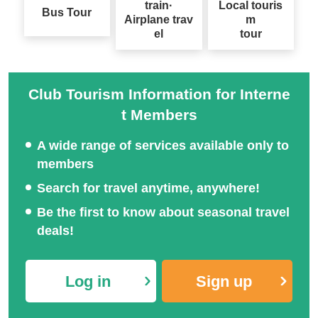
ecial
cial
train·
Local touris
Bus Tour
Airplane trav
m
el
tour
Club Tourism Information for Interne
t Members
A wide range of services available only to
members
Search for travel anytime, anywhere!
Be the first to know about seasonal travel
deals!
Log in
Sign up