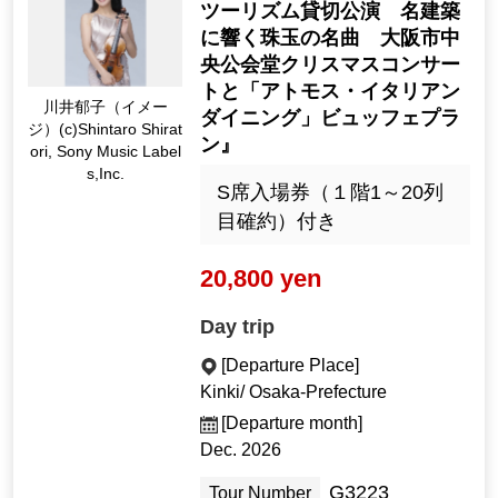
ツーリズム貸切公演 名建築
に響く珠玉の名曲 大阪市中
央公会堂クリスマスコンサー
トと「アトモス・イタリアン
川井郁子（イメー
ダイニング」ビュッフェプラ
ジ）(c)Shintaro Shirat
ン』
ori, Sony Music Label
s,Inc.
S席入場券（１階1～20列
目確約）付き
20,800 yen
Day trip
[Departure Place]
Kinki/ Osaka-Prefecture
[Departure month]
Dec. 2026
G3223
Tour Number