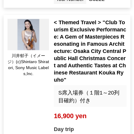
< Themed Travel > "Club To
urism Exclusive Performanc
e: A Gem of Masterpieces R
esonating in Famous Archit
ecture: Osaka City Central P
川井郁子（イメー
ublic Hall Christmas Concer
ジ）(c)Shintaro Shirat
t and Authentic Tastes at Ch
ori, Sony Music Label
inese Restaurant Kouka Ry
s,Inc.
uho"
S席入場券（１階1～20列
目確約）付き
16,900 yen
Day trip