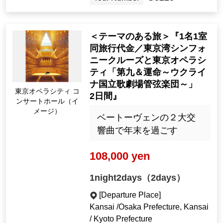
＜テーマのある旅＞『1名1室
同旅行代金／東京湾シンフォ
ニークルーズと東京オペラシ
ティ「第九＆運命～ウクライ
ナ国立歌劇場管弦楽団～」
東京オペラシティ コ
2日間』
ンサートホール（イ
メージ）
ベートーヴェンの２大交
響曲で年末を過ごす
108,000 yen
1night2days（2days）
[Departure Place]
Kansai /Osaka Prefecture, Kansai
/ Kyoto Prefecture