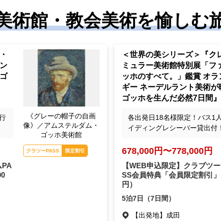
美術館・教会美術を愉しむ
・
＜世界の美シリーズ＞『ク
ン
ミュラー美術館特別展「フ
ゴ
ッホのすべて。」鑑賞 オラ
ギー ネーデルラント美術が
ゴッホを生んだ必然7日間』
《グレーの帽子の自画
行
各出発日18名様限定！バス1
像》／アムステルダム・
イディングレシーバー貸出付
ゴッホ美術館
678,000円〜778,000円
クラツーPASS
限定割引
PA
【WEB申込限定】クラブツー
00
SS会員特典「会員限定割引」
円）
5泊7日（7日間）
【出発地】
成田