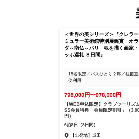
＜世界の美シリーズ＞『クレラー
ミュラー美術館特別展鑑賞 オラ
ダ～南仏～パリ 魂を描く画家・
ッホ巡礼 ８日間』
18名限定／バスひとり２席／往復直
便利用
798,000円〜978,000円
【WEB申込限定】クラブツーリズム
SS会員特典「会員限定割引」
（3,0
円）
6泊8日（8日間）
【出発地】
成田