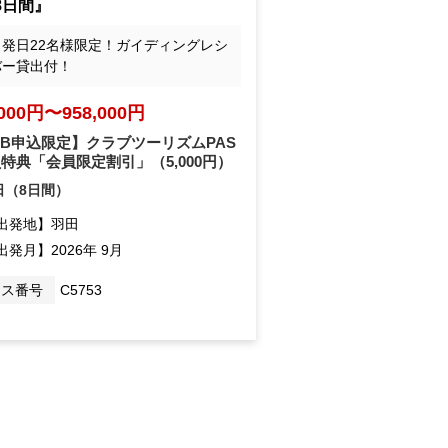
8日間』
出発日22名様限定！ガイディングレシ
バー貸出付！
,000円〜958,000円
EB申込限定】クラブツーリズムPAS
員特典「会員限定割引」
（5,000円）
日（8日間）
出発地】
羽田
出発月】
2026年 9月
ース番号
C5753