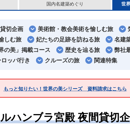
国内名建築めぐり
世
間貸切企画
美術館・教会美術を愉しむ旅
愉しむ旅
妃たちの足跡を訪ねる旅
名建
界の美」掲載コース
歴史を辿る旅
弊社
ーロッパ行き
クルーズの旅
関連特集
もっと知りたい！世界の美シリーズ 資料請求はこちら
ルハンブラ宮殿 夜間貸切