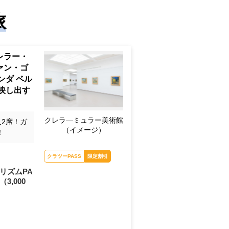
旅
レラー・
ァン・ゴ
ンダ ベル
映し出す
クレラ―ミュラー美術館
人2席！ガ
（イメージ）
！
クラツーPASS
限定割引
リズムPA
（3,000