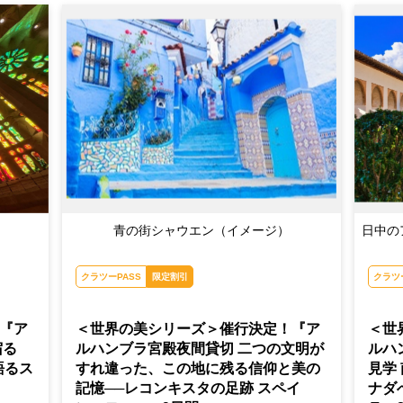
青の街シャウエン（イメージ）
日中の
クラツーPASS
限定割引
クラツ
『ア
＜世界の美シリーズ＞催行決定！『ア
＜世
宿る
ルハンブラ宮殿夜間貸切 二つの文明が
ルハ
語るス
すれ違った、この地に残る信仰と美の
見学
記憶──レコンキスタの足跡 スペイ
ナダ