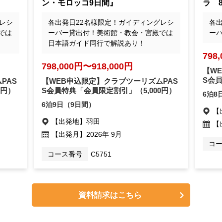
ン・モロッコ9日間』
ラ 
レシ
各出発日22名様限定！ガイディングレシ
各
では
ーバー貸出付！美術館・教会・宮殿では
ー
日本語ガイド同行で解説あり！
798
798,000円〜918,000円
【W
S会
PAS
【WEB申込限定】クラブツーリズムPAS
0円）
S会員特典「会員限定割引」
（5,000円）
6泊8
6泊9日（9日間）
【
【出発地】
羽田
【
【出発月】
2026年 9月
コ
コース番号
C5751
資料請求はこちら