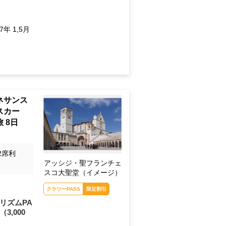
7年 1,5月
ネサンス
スカー
 8日
2席利
アッシジ・聖フランチェ
スコ大聖堂（イメージ）
クラツーPASS
限定割引
リズムPA
（3,000