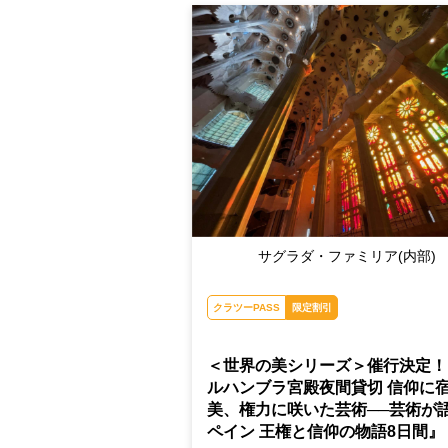
サグラダ・ファミリア(内部)
クラツーPASS
限定割引
＜世界の美シリーズ＞催行決定！
ルハンブラ宮殿夜間貸切 信仰に
美、権力に咲いた芸術──芸術が
ペイン 王権と信仰の物語8日間』