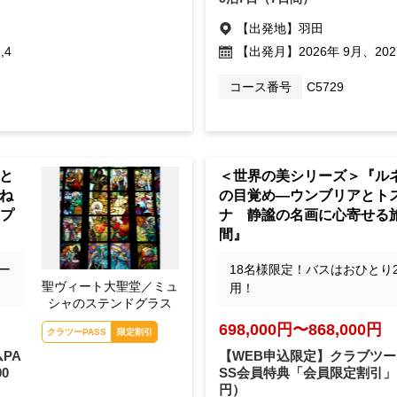
【出発地】
羽田
,4
【出発月】
2026年 9月、202
コース番号
C5729
と
＜世界の美シリーズ＞『ル
ね
の目覚め―ウンブリアとト
とプ
ナ 静謐の名画に心寄せる旅
間』
ー
18名様限定！バスはおひとり
聖ヴィート大聖堂／ミュ
用！
シャのステンドグラス
698,000円〜868,000円
クラツーPASS
限定割引
PA
【WEB申込限定】クラブツー
00
SS会員特典「会員限定割引」
円）