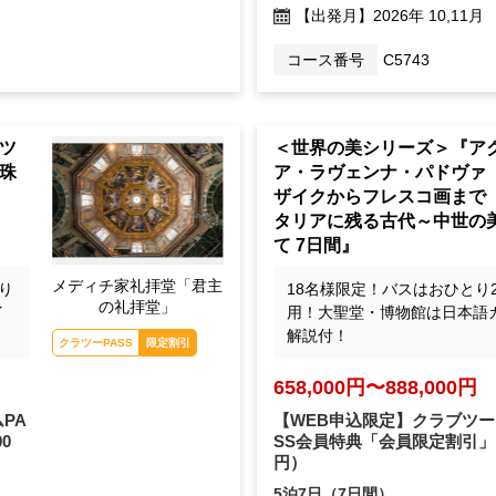
【出発月】
2026年 10,11月
コース番号
C5743
ツ
＜世界の美シリーズ＞『ア
珠
ア・ラヴェンナ・パドヴァ
ザイクからフレスコ画まで
タリアに残る古代～中世の
て 7日間』
メディチ家礼拝堂「君主
り
18名様限定！バスはおひとり
の礼拝堂」
イ
用！大聖堂・博物館は日本語
解説付！
クラツーPASS
限定割引
658,000円〜888,000円
PA
【WEB申込限定】クラブツー
00
SS会員特典「会員限定割引」
円）
5泊7日（7日間）