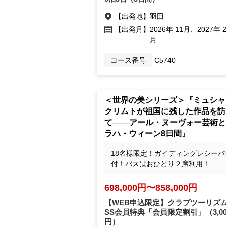
【出発地】
羽田
【出発月】
2026年 11月、2027年 2
月
コース番号
C5740
＜世界の美シリーズ＞『ミュシャ
クリムトが祖国に残した作品を訪
て───アール・ヌーヴォー芸術
ラハ・ウィーン8日間』
18名様限定！ガイディングレシーバ
付！バスはおひとり２席利用！
698,000円〜858,000円
【WEB申込限定】クラブツーリズム
SS会員特典「会員限定割引」
（3,0
円）