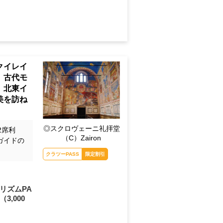
クイレイ
 古代モ
 北東イ
美を訪ね
◎スクロヴェーニ礼拝堂
2席利
（C）Zairon
ガイドの
クラツーPASS
限定割引
リズムPA
（3,000