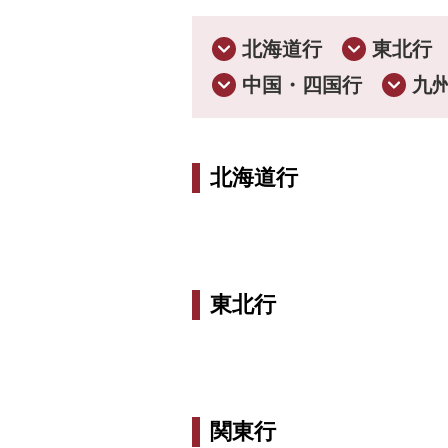
7.添乗員より電話に
北海道行
東北行
※代表者様におかけします。ご不在時は前日
中国・四国行
九
9.厳選した旅館・ホ
北海道行
「ロイヤルクルーザー四季の華」
東北行
関東行