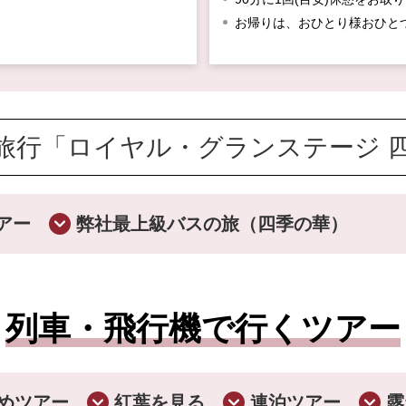
お帰りは、おひとり様おひと
旅行「ロイヤル・グランステージ 
ロイヤル・グランステージ四季の華（列車・飛行機の旅
アー
弊社最上級バスの旅（四季の華）
9つのこだわりとお約束
とバスガイドがご案内
2.添乗員より電話
列車・飛行機で行くツアー
加でツアーは出発
4.ゆとりの行程で
すめツアー
紅葉を見る
連泊ツアー
露