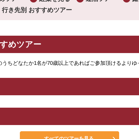
行き先別 おすすめツアー
のための旅
6.厳選した旅館・
すすめツアー
ーン車・禁煙席を利用
8.お帰りの手荷物
のうちどなたか1名が70歳以上であればご参加頂けるよりゆ
り様2席利用
華」9つのこだわりとお約束の詳細はこちら
すべてのツアーを見る