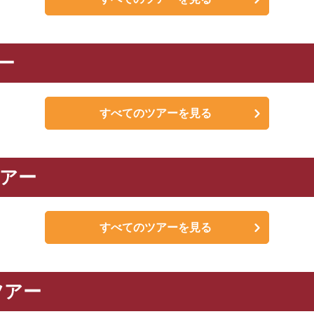
ロイヤルクルーザー四季の華（バスの旅）
旅のお約束
ー
窓と広々ゆとりのバス
2.化粧台付きゆっ
すべてのツアーを見る
も対応可能な傘、ひざ
4.車内で快適にお
ツアー
に、スリッパとお
すべてのツアーを見る
とバスガイドがご案内
6.車内のお飲み物
る場合があります
ツアー