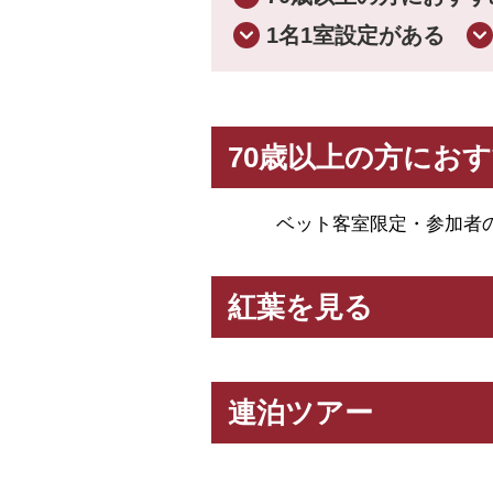
1名1室設定がある
5.落ち着きある大人
70歳以上の方にお
7.往復の列車はグリ
※一部対象外のツアーもございます
ベット客室限定・参加者
9.バス座席はおひと
紅葉を見る
※一部例外があります
「ロイヤル・グランステージ四季の
連泊ツアー