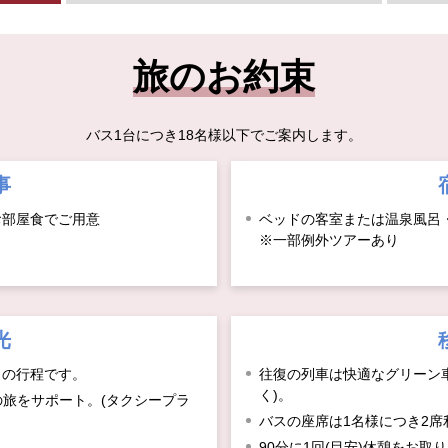
旅のお約束
バス1台につき18名様以下でご案内します。
事
お部屋食でご用意
ベッドの客室または温泉風呂
※一部例外ツアーあり
光
りの行程です。
往復の列車は快適なグリーン
く)。
の旅をサポート。(タクシープラ
バスの座席は1名様につき2席
90分に1回(目安)休憩をお取