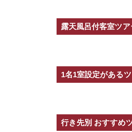
露天風呂付客室ツア
1.眺望のよい大きな
座席
3.急な雨や日差しに
1名1室設定がある
かけの貸出サービス
5.経験豊かな添乗員
※バスガイドはコースにより一部同行とな
行き先別 おすすめ