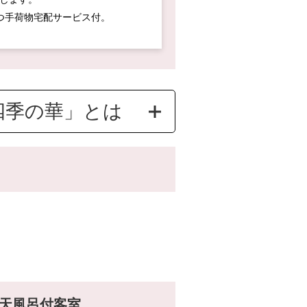
つ手荷物宅配サービス付。
四季の華」とは
）
によるご挨拶
ご案内
天風呂付客室