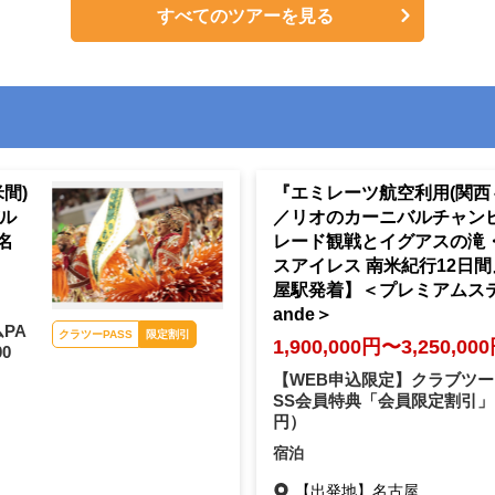
すべてのツアーを見る
間)
『エミレーツ航空利用(関西
ル
／リオのカーニバルチャン
名
レード観戦とイグアスの滝
スアイレス 南米紀行12日
屋駅発着】＜プレミアムステ
ande＞
リオのカーニバル（イメ
1,900,000円〜3,250,00
ージ）
PA
【WEB申込限定】クラブツー
クラツーPASS
限定割引
00
SS会員特典「会員限定割引」
円）
宿泊
【出発地】
名古屋