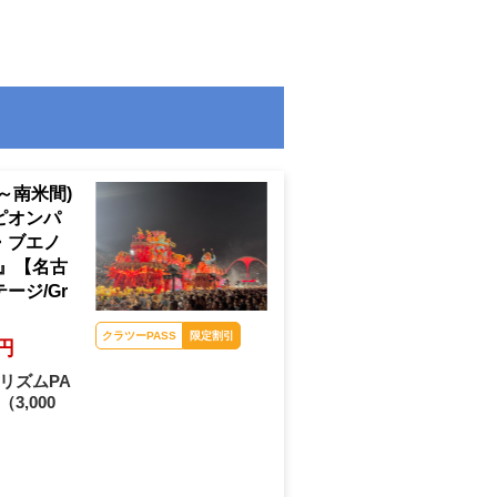
～南米間)
ピオンパ
・ブエノ
間』【名古
ージ/Gr
リオのカーニバル（スタ
0円
ッフ撮影）
リズムPA
クラツーPASS
限定割引
（3,000