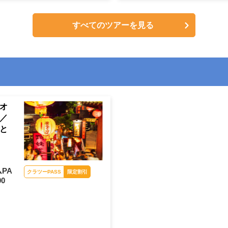
すべてのツアーを見る
オ
／
と
ライトアップが美しい九
PA
フン（イメージ）※3月
00
4日出発は日中にご案内
します
クラツーPASS
限定割引