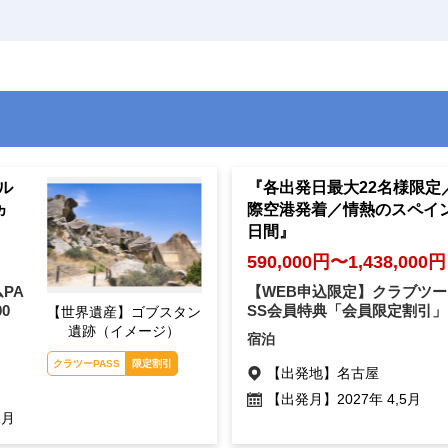
ル
『各出発日最大22名様限定
ヵ
際空港発着／情熱のスペイ
日間』
590,000円〜1,438,000円
PA
【WEB申込限定】クラブツー
00
SS会員特典「会員限定割引」
【世界遺産】ゴブスタン
遺跡（イメージ）
宿泊
クラツーPASS
限定割引
【出発地】
名古屋
【出発月】
2027年 4,5月
2月