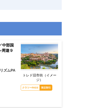
／中部国
ン周遊９
リズムPA
トレド旧市街（イメー
ジ）
クラツーPASS
限定割引