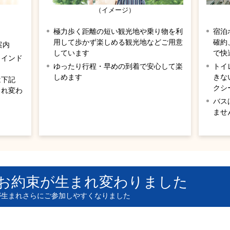
（イメージ）
極力歩く距離の短い観光地や乗り物を利
宿泊
用して歩かず楽しめる観光地などご用意
確約
案内
しています
で快
カインド
ゆったり行程・早めの到着で安心して楽
トイ
しめます
きな
は下記
クシ
まれ変わ
バス
ませ
お約束が生まれ変わりました
が生まれさらにご参加しやすくなりました
ポートします
バス
お手洗い付きバスでご案