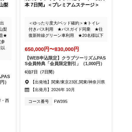
山梨
本 7日間』＜プレミアムステージ＞
5出
＜ゆったり度大/ベッド確約＞★トイレ
山梨
付きバス利用 ★バスガイド同乗 ★往
題★
復新幹線グリーン車利用 ★20名様以下
(参
様以
650,000円〜830,000円
【WEB申込限定】クラブツーリズムPAS
S会員特典「会員限定割引」
（1,000円）
6泊7日（7日間）
PAS
0円）
【出発地】
関東/東京23区,関東/神奈川県
【出発月】
2026年 10月
摩・西
コース番号
FW395