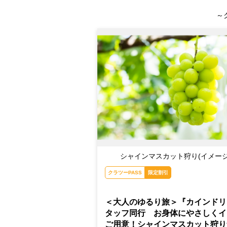
～
シャインマスカット狩り(イメージ
クラツーPASS
限定割引
＜大人のゆるり旅＞『カインドリ
タッフ同行 お身体にやさしくイ
ご用意！シャインマスカット狩り