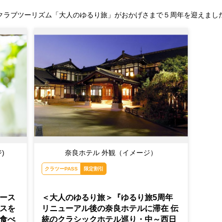
クラブツーリズム「大人のゆるり旅」がおかげさまで５周年を迎えまし
)
奈良ホテル 外観（イメージ）
クラツーPASS
限定割引
ース
＜大人のゆるり旅＞『ゆるり旅5周年
スを
リニューアル後の奈良ホテルに滞在 伝
食べ
統のクラシックホテル巡り・中～西日