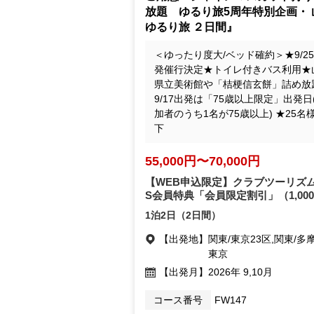
放題 ゆるり旅5周年特別企画・ 
ゆるり旅 ２日間』
＜ゆったり度大/ベッド確約＞★9/2
発催行決定★トイレ付きバス利用★
県立美術館や「桔梗信玄餅」詰め放
9/17出発は「75歳以上限定」出発日
加者のうち1名が75歳以上) ★25名
下
55,000円〜70,000円
【WEB申込限定】クラブツーリズム
S会員特典「会員限定割引」
（1,00
1泊2日（2日間）
【出発地】
関東/東京23区,関東/多
東京
【出発月】
2026年 9,10月
コース番号
FW147