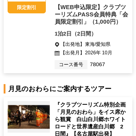
【WEB申込限定】クラブツ
限定割引
ーリズムPASS会員特典「会
員限定割引」
（1,000円）
1泊2日（2日間）
【出発地】
東海/愛知県
【出発月】
2026年 10月
78067
コース番号
月見のおわらにご案内するツアー
『クラブツーリズム特別企画
「月見のおわら」をイス席か
ら観賞 白山白川郷ホワイト
ロードと世界遺産白川郷 2
日間』【名古屋駅出発】