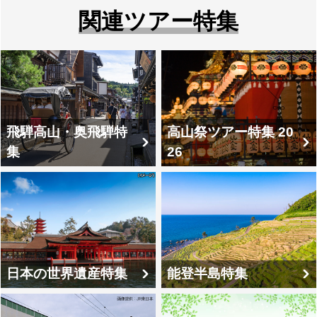
新宿駅出発の特急列車利用ツアーがご
関連ツアー特集
り様限定プランもございます。
ざいます。都内各地から出発するバス
ツアーもございます。
飛騨高山・奥飛騨特
高山祭ツアー特集 20
集
26
日本の世界遺産特集
能登半島特集