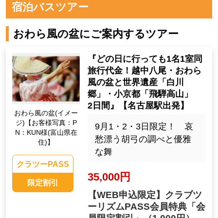
宿泊バスツアー
おわら風の盆にご案内するツアー
『どの日に行っても1名1室同
旅行代金！越中八尾・おわら
風の盆と世界遺産「白川
郷」・小京都「飛騨高山」
2日間』【名古屋駅出発】
おわら風の盆(イメー
ジ)【お客様写真：P
9月1・2・3日限定！ 哀
N：KUN様(富山県在
愁漂う胡弓の調べと優雅
住)】
な舞
クラツーPASS
35,000円
限定割引
【WEB申込限定】クラブツ
ーリズムPASS会員特典「会