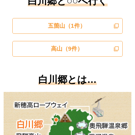
白川郷と○○へ行く
五箇山
（1件）
高山
（9件）
白川郷とは…