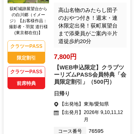
荻町城跡展望台から
高山名物のみたらし団子
の白川郷（イメー
のおやつ付き！週末・連
ジ）【お客様作品：
休限定出発！荻町展望台
撮影者・羽賀 道行様
(東京都在住)】
まで添乗員がご案内※片
道徒歩約20分
クラツーPASS
7,800円
限定割引
【WEB申込限定】クラブツ
クラツーPASS
ーリズムPASS会員特典「会
員限定割引」
（500円）
前席特典
日帰り
【出発地】
東海/愛知県
【出発月】
2026年 9,10,11,12
月
76595
コース番号