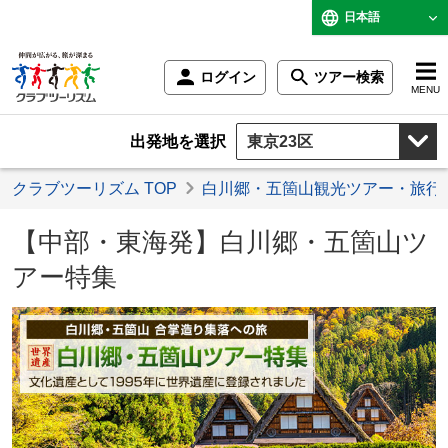
日本語
ログイン
ツアー検索
MENU
出発地を選択
クラブツーリズム TOP
白川郷・五箇山観光ツアー・旅行
【中部・東海発】白川郷・五箇山ツ
アー特集