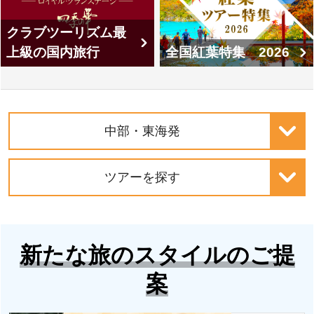
クラブツーリズム最
上級の国内旅行
全国紅葉特集 2026
中部・東海発
ツアーを探す
新たな旅のスタイルのご提
案