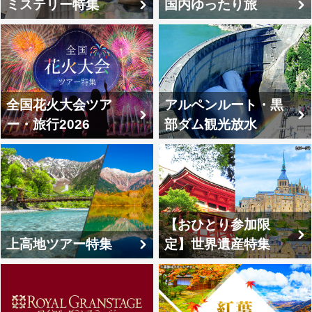
ミステリー特集
国内ゆったり旅
全国花火大会ツア
アルペンルート・黒
ー・旅行2026
部ダム観光放水
【おひとり参加限
上高地ツアー特集
定】世界遺産特集