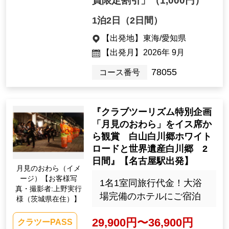
員限定割引」
（1,000円）
1泊2日（2日間）
【出発地】
東海/愛知県
【出発月】
2026年 9月
78055
コース番号
『クラブツーリズム特別企画
「月見のおわら」をイス席か
ら観賞 白山白川郷ホワイト
ロードと世界遺産白川郷 2
日間』【名古屋駅出発】
月見のおわら（イメ
ージ）【お客様写
1名1室同旅行代金！大浴
真・撮影者:上野実行
場完備のホテルにご宿泊
様（茨城県在住）】
29,900円〜36,900円
クラツーPASS