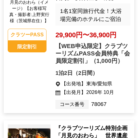
月見のおわら（イメ
ージ）【お客様写
1名1室同旅行代金！大浴
真・撮影者:上野実行
場完備のホテルにご宿泊
様（茨城県在住）】
29,900円〜36,900円
クラツーPASS
【WEB申込限定】クラブツ
限定割引
ーリズムPASS会員特典「会
員限定割引」
（1,000円）
1泊2日（2日間）
【出発地】
東海/愛知県
【出発月】
2026年 10月
78067
コース番号
『クラブツーリズム特別企画
「月見のおわら」 世界遺産