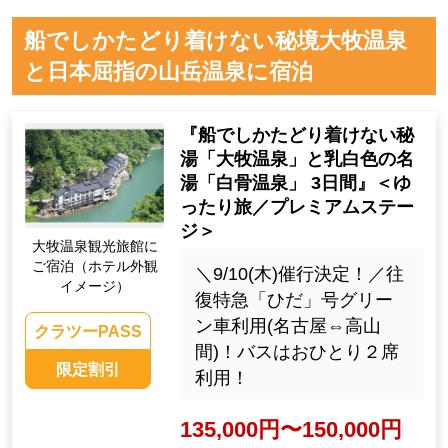
船でしかたどり着けない秘境大牧温泉
と日本屈指の山岳温泉に宿泊
『船でしかたどり着けない秘
湯「大牧温泉」と乳白色の名
湯「白骨温泉」 3日間』＜ゆ
ったり旅／プレミアムステー
ジ＞
大牧温泉観光旅館に
ご宿泊（ホテル外観
＼9/10(木)催行決定！／往
イメージ）
復特急「ひだ」号グリー
ン車利用(名古屋⇔高山
クラツーPASS
間)！バスはおひとり２席
限定割引
利用！
135,000円〜150,000円