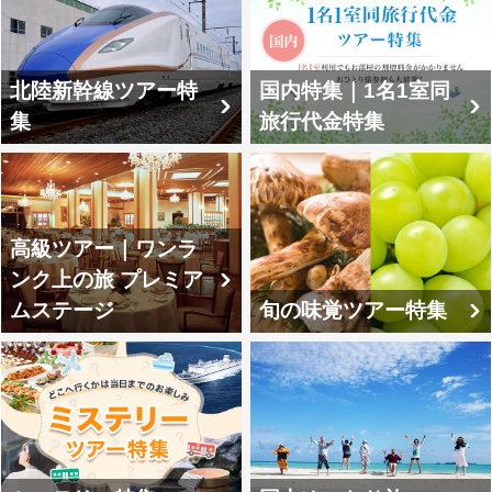
北陸新幹線ツアー特
国内特集｜1名1室同
集
旅行代金特集
高級ツアー｜ワンラ
ンク上の旅 プレミア
ムステージ
旬の味覚ツアー特集