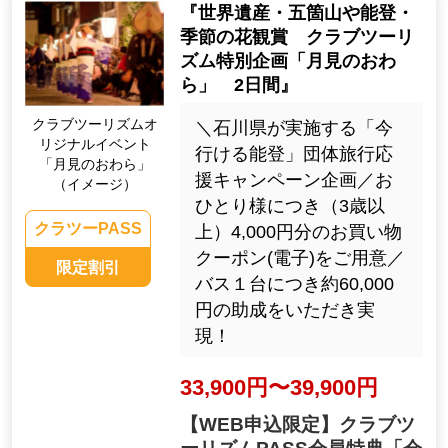
『世界遺産・五箇山や能登・
季節の花観賞 クラブツーリ
ズム特別企画「月見のおわ
ら」 2日間』
クラブツーリズムオ
＼石川県が実施する「今
リジナルイベント
行ける能登」団体旅行応
「月見のおわら」
援キャンペーン企画／お
（イメージ）
ひとり様につき（3歳以
クラツーPASS
上）4,000円分のお買い物
クーポン(電子)をご用意／
限定割引
バス１台につき約60,000
円の助成をいただき実
現！
33,900円〜39,900円
【WEB申込限定】クラブツ