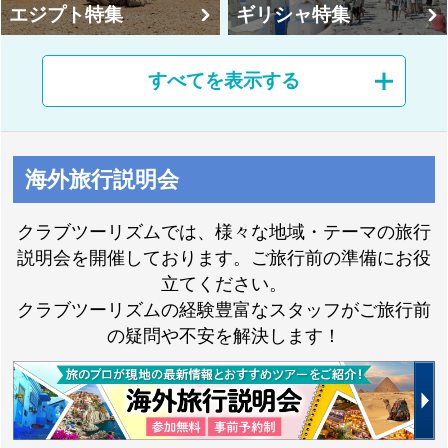
エジプト特集
ギリシャ特集
すべてを表示する
クラブツーリズム最
海外旅行説明会
イスラエル特集
上級の海外旅行
クラブツーリズムでは、様々な地域・テーマの旅行
説明会を開催しております。ご旅行前の準備にお役
立てください。
お得に旅を楽しむな
クラブツーリズムの経験豊富なスタッフがご旅行前
「旅の思い出」写真
らクラブツーリズムP
の疑問や不安を解決します！
大募集
ASS