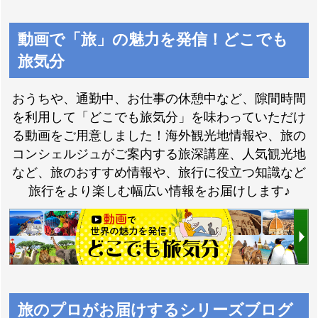
動画で「旅」の魅力を発信！どこでも
エミレーツ航空で行
く海外の旅
旅気分
おうちや、通勤中、お仕事の休憩中など、隙間時間
を利用して「どこでも旅気分」を味わっていただけ
る動画をご用意しました！海外観光地情報や、旅の
コンシェルジュがご案内する旅深講座、人気観光地
など、旅のおすすめ情報や、旅行に役立つ知識など
旅行をより楽しむ幅広い情報をお届けします♪
旅のプロがお届けするシリーズブログ