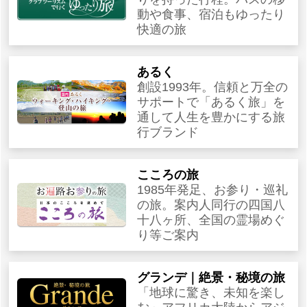
動や食事、宿泊もゆったり
快適の旅
あるく
創設1993年。信頼と万全の
サポートで「あるく旅」を
通して人生を豊かにする旅
行ブランド
こころの旅
1985年発足、お参り・巡礼
の旅。案内人同行の四国八
十八ヶ所、全国の霊場めぐ
り等ご案内
グランデ｜絶景・秘境の旅
「地球に驚き、未知を楽し