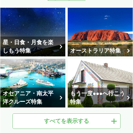
星・日食・月食を楽
しもう特集
オーストラリア特集
オセアニア・南太平
もう一度●●●へ行こう
洋クルーズ特集
特集
すべてを表示する