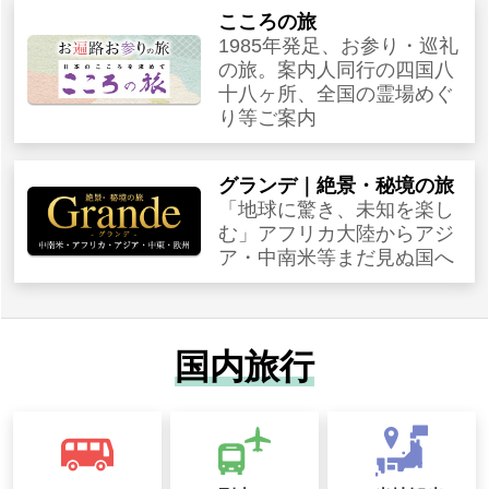
こころの旅
1985年発足、お参り・巡礼
の旅。案内人同行の四国八
十八ヶ所、全国の霊場めぐ
り等ご案内
グランデ｜絶景・秘境の旅
「地球に驚き、未知を楽し
む」アフリカ大陸からアジ
ア・中南米等まだ見ぬ国へ
国内旅行