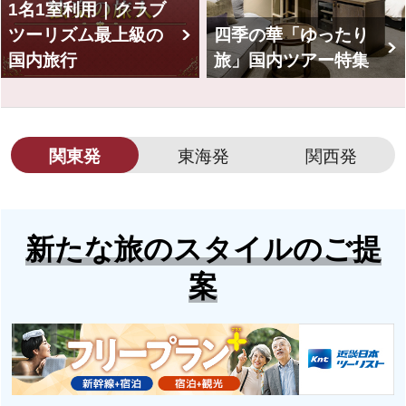
1名1室利用｜クラブ
ツーリズム最上級の
四季の華「ゆったり
国内旅行
旅」国内ツアー特集
関東発
東海発
関西発
新たな旅のスタイルのご提
案