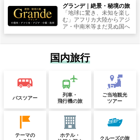
グランデ｜絶景・秘境の旅
「地球に驚き、未知を楽し
む」アフリカ大陸からアジ
ア・中南米等まだ見ぬ国へ
国内旅行
列車・
ご当地観光
バスツアー
飛行機の旅
ツアー
テーマの
ホテル・
クルーズの
旅