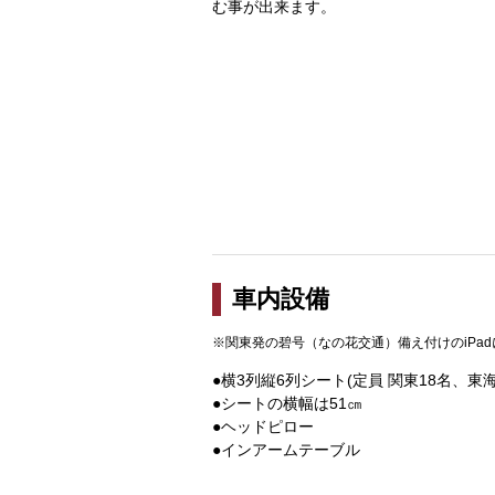
む事が出来ます。
車内設備
※関東発の碧号（なの花交通）備え付けのiPa
●横3列縦6列シート(定員 関東18名、東
●シートの横幅は51㎝
●ヘッドピロー
●インアームテーブル