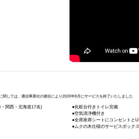
dに関しては、通信事業社の都合により2020年6月にサービスを終了いたしました
海・関西・北海道17名)
●化粧台付きトイレ完備
●空気清浄機付き
●全席座席シートにコンセントとU
●ムクの木仕様のサービスボック