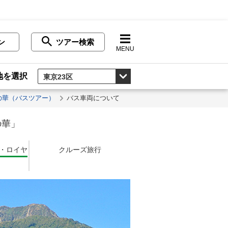
ン
ツアー検索
MENU
地を選択
の華（バスツアー）
バス車両について
の華」
・ロイヤ
クルーズ旅行