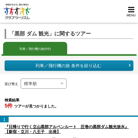
MENU
「黒部 ダム 観光」に関するツアー
列車／飛行機の旅(5件)
列車／飛行機の旅 条件を絞り込む
並び替え
検索結果
5件
ツアーが見つかりました。
1
『日帰りで行く立山黒部アルペンルート 圧巻の黒部ダム観光放水』
【新宿・立川・八王子 出発】