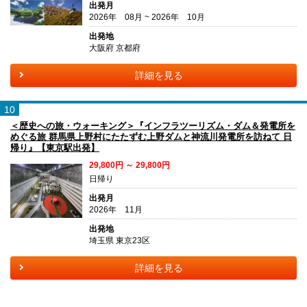
出発月
2026年 08月 ~ 2026年 10月
出発地
大阪府 京都府
詳細を見る
10
＜歴史への旅・ウォーキング＞『インフラツーリズム・ダム＆発電所を
めぐる旅 群馬県上野村にたたずむ上野ダムと神流川発電所を訪ねて 日
帰り』【東京駅出発】
29,800円 ～ 29,800円
日帰り
出発月
2026年 11月
出発地
埼玉県 東京23区
詳細を見る