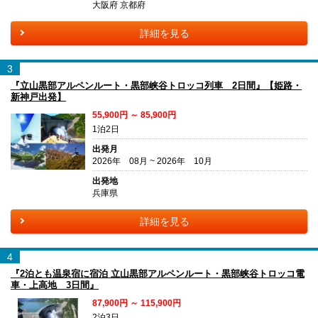
大阪府 京都府
詳細を見る
3
『立山黒部アルペンルート・黒部峡谷トロッコ列車 2日間』【姫路・
新神戸出発】
55,900円 ～ 85,900円
1泊2日
出発月
2026年 08月 ~ 2026年 10月
出発地
兵庫県
詳細を見る
4
『2泊とも温泉宿に宿泊 立山黒部アルペンルート・黒部峡谷トロッコ電
車・上高地 3日間』
87,900円 ～ 115,900円
2泊3日