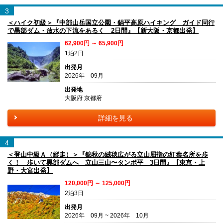
3
＜ハイク初級＞『中部山岳国立公園・鍋平高原ハイキング ガイド同行
で黒部ダム・放水の下流をあるく 2日間』【新大阪・京都出発】
62,900円 ～ 65,900円
1泊2日
出発月
2026年 09月
出発地
大阪府 京都府
詳細を見る
4
＜登山中級Ａ（縦走）＞『錦秋の絨毯広がる立山屈指の紅葉名所を歩
く！ 歩いて黒部ダムへ 立山三山〜タンボ平 3日間』【東京・上
野・大宮出発】
120,000円 ～ 125,000円
2泊3日
出発月
2026年 09月 ~ 2026年 10月