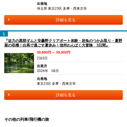
出発地
埼玉県 東京23区 多摩・西東京等
詳細を見る
5
『迫力の黒部ダムと安曇野クリアボート体験・岩魚のつかみ取り・夏野
菜の収穫！白馬で過ごす夏休み！信州わんぱく大冒険 3日間』
59,900円 ～ 59,900円
2泊3日
出発月
2026年 08月
出発地
東京23区 多摩・西東京等
詳細を見る
その他の列車/飛行機の旅