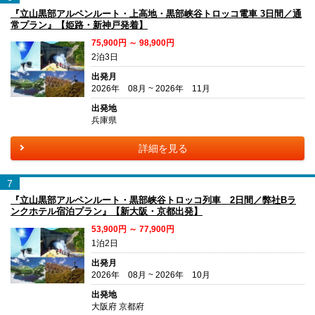
『立山黒部アルペンルート・上高地・黒部峡谷トロッコ電車 3日間／通
常プラン』【姫路・新神戸発着】
75,900円 ～ 98,900円
2泊3日
出発月
2026年 08月 ~ 2026年 11月
出発地
兵庫県
詳細を見る
7
『立山黒部アルペンルート・黒部峡谷トロッコ列車 2日間／弊社Bラ
ンクホテル宿泊プラン』【新大阪・京都出発】
53,900円 ～ 77,900円
1泊2日
出発月
2026年 08月 ~ 2026年 10月
出発地
大阪府 京都府