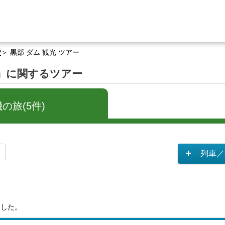
P
黒部 ダム 観光 ツアー
ー」に関するツアー
の旅(5件)
列車／
ました。