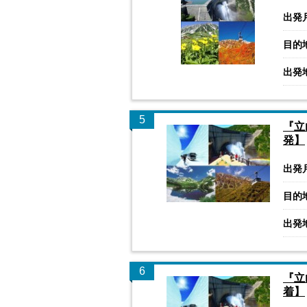
出発
目的
出発
5
『立
発】
出発
目的
出発
6
『立
着】