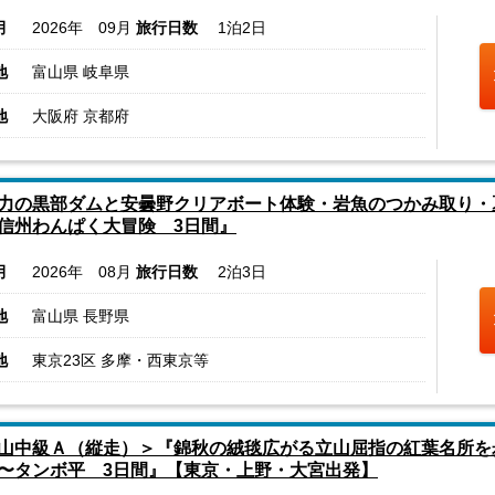
月
2026年 09月
旅行日数
1泊2日
地
富山県 岐阜県
地
大阪府 京都府
力の黒部ダムと安曇野クリアボート体験・岩魚のつかみ取り・
信州わんぱく大冒険 3日間』
月
2026年 08月
旅行日数
2泊3日
地
富山県 長野県
地
東京23区 多摩・西東京等
山中級Ａ（縦走）＞『錦秋の絨毯広がる立山屈指の紅葉名所を
〜タンボ平 3日間』【東京・上野・大宮出発】