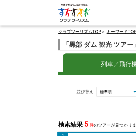
クラブツーリズムTOP
キーワードTO
「黒部 ダム 観光 ツア
列車／飛行機
並び替え
5
検索結果
件
のツアーが見つかり
1