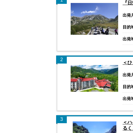
『日
出発
目的
出発
2
＜ひ
出発
目的
出発
3
＜ハ
るく