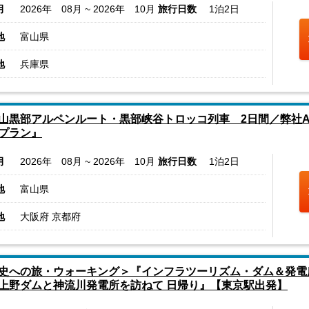
月
2026年 08月 ~ 2026年 10月
旅行日数
1泊2日
地
富山県
地
兵庫県
山黒部アルペンルート・黒部峡谷トロッコ列車 2日間／弊社
プラン』
月
2026年 08月 ~ 2026年 10月
旅行日数
1泊2日
地
富山県
地
大阪府 京都府
史への旅・ウォーキング＞『インフラツーリズム・ダム＆発電
上野ダムと神流川発電所を訪ねて 日帰り』【東京駅出発】