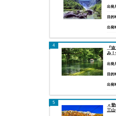
出発
目的
出発
4
『迫
み！
出発
目的
出発
5
＜登
三山