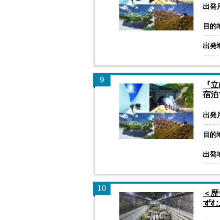
出発
目的
出発
9
『立
宿泊
出発
目的
出発
10
＜歴
ずむ