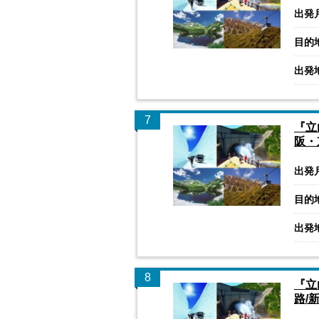
出発
目的
出発
7
『立
阪・
出発
目的
出発
8
『立
路/