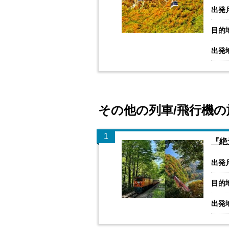
出発
目的
出発
その他の列車/飛行機の
1
『絶
出発
目的
出発