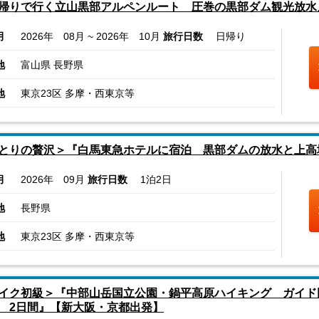
帰りで行く立山黒部アルペンルート 圧巻の黒部ダム観光放水
月
2026年 08月 ~ 2026年 10月
旅行日数
日帰り
地
富山県 長野県
地
東京23区 多摩・西東京等
とりの贅沢＞『白馬東急ホテルに宿泊 黒部ダムの放水と上高
月
2026年 09月
旅行日数
1泊2日
地
長野県
地
東京23区 多摩・西東京等
イク初級＞『中部山岳国立公園・鍋平高原ハイキング ガイド
 2日間』【新大阪・京都出発】