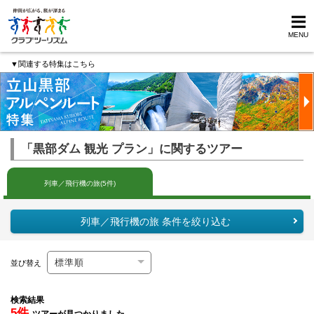
MENU
▼関連する特集はこちら
「黒部ダム 観光 プラン」に関するツアー
列車／飛行機の旅(5件)
列車／飛行機の旅 条件を絞り込む
並び替え
検索結果
5件
ツアーが見つかりました。