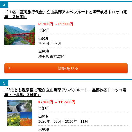
4
『１名１室同旅行代金／立山黒部アルペンルートと黒部峡谷トロッコ電
車 ２日間』
69,900円 ～ 69,900円
1泊2日
出発月
2026年 09月
出発地
埼玉県 東京23区
詳細を見る
5
『2泊とも温泉宿に宿泊 立山黒部アルペンルート・黒部峡谷トロッコ電
車・上高地 3日間』
87,900円 ～ 115,900円
2泊3日
出発月
2026年 08月 ~ 2026年 11月
出発地