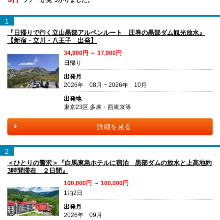
1
『日帰りで行く立山黒部アルペンルート 圧巻の黒部ダム観光放水』
【新宿・立川・八王子 出発】
34,900円 ～ 37,900円
日帰り
出発月
2026年 08月 ~ 2026年 10月
出発地
東京23区 多摩・西東京等
詳細を見る
2
＜ひとりの贅沢＞『白馬東急ホテルに宿泊 黒部ダムの放水と上高地約
3時間滞在 ２日間』
100,000円 ～ 100,000円
1泊2日
出発月
2026年 09月