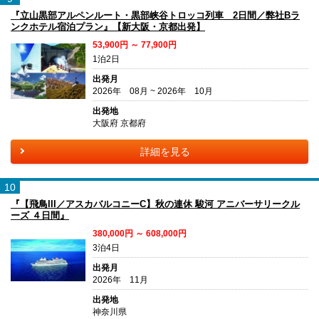
『立山黒部アルペンルート・黒部峡谷トロッコ列車 2日間／弊社Bラ
ンクホテル宿泊プラン』【新大阪・京都出発】
53,900円 ～ 77,900円
1泊2日
出発月
2026年 08月 ~ 2026年 10月
出発地
大阪府 京都府
詳細を見る
10
『【飛鳥III／アスカバルコニーC】秋の連休 駿河 アニバーサリークル
ーズ ４日間』
380,000円 ～ 608,000円
3泊4日
出発月
2026年 11月
出発地
神奈川県