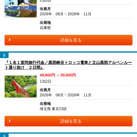
2泊3日
出発月
2026年 08月 ~ 2026年 11月
出発地
兵庫県
詳細を見る
8
『１名１室同旅行代金／黒部峡谷トロッコ電車と立山黒部アルペンルー
ト通り抜け ２日間』
49,900円 ～ 59,900円
1泊2日
出発月
2026年 08月 ~ 2026年 11月
出発地
埼玉県 東京23区
詳細を見る
9