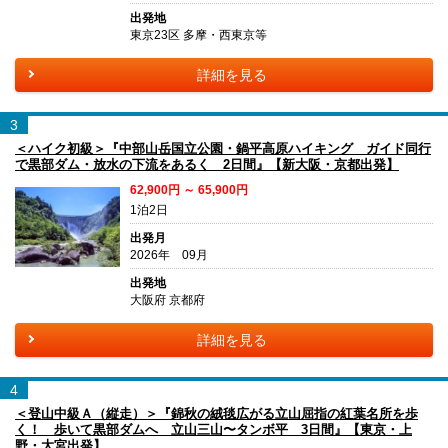
出発地
東京23区 多摩・西東京等
詳細を見る
3
＜ハイク初級＞『中部山岳国立公園・鍋平高原ハイキング ガイド同行
で黒部ダム・放水の下流をあるく 2日間』【新大阪・京都出発】
62,900円 ～ 65,900円
1泊2日
出発月
2026年 09月
出発地
大阪府 京都府
詳細を見る
4
＜登山中級Ａ（縦走）＞『錦秋の絨毯広がる立山屈指の紅葉名所を歩
く！ 歩いて黒部ダムへ 立山三山〜タンボ平 3日間』【東京・上
野・大宮出発】