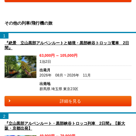
その他の列車/飛行機の旅
1
『絶景 立山黒部アルペンルートと秘境・黒部峡谷トロッコ電車 2日
間』
63,000円 ～ 105,000円
1泊2日
出発月
2026年 08月 ~ 2026年 11月
出発地
群馬県 埼玉県 東京23区
詳細を見る
2
『立山黒部アルペンルート・黒部峡谷トロッコ列車 2日間』【新大
阪・京都出発】
49,900円 ～ 79,900円