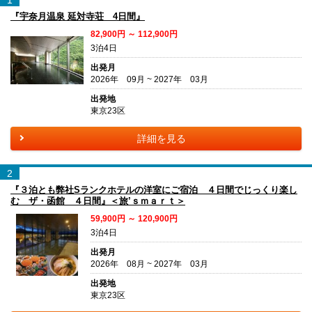
1
『宇奈月温泉 延対寺荘 4日間』
82,900円 ～ 112,900円
3泊4日
出発月
2026年 09月 ~ 2027年 03月
出発地
東京23区
詳細を見る
2
『３泊とも弊社Sランクホテルの洋室にご宿泊 ４日間でじっくり楽し
む ザ・函館 ４日間』＜旅’ｓｍａｒｔ＞
59,900円 ～ 120,900円
3泊4日
出発月
2026年 08月 ~ 2027年 03月
出発地
東京23区