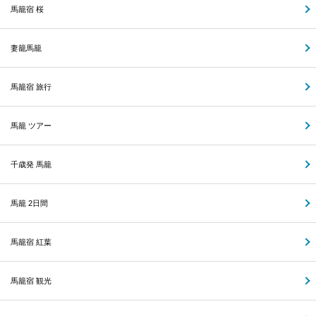
馬籠宿 桜
妻籠馬籠
馬籠宿 旅行
馬籠 ツアー
千歳発 馬籠
馬籠 2日間
馬籠宿 紅葉
馬籠宿 観光