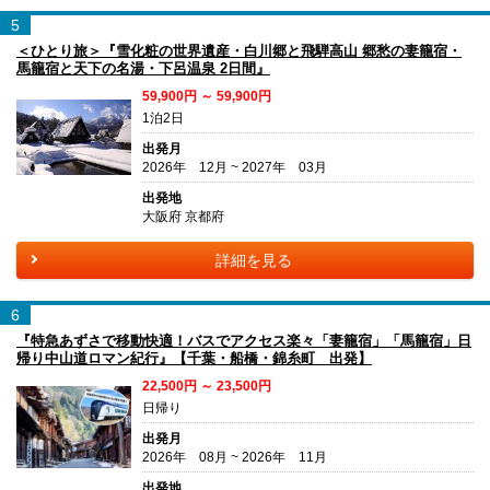
5
＜ひとり旅＞『雪化粧の世界遺産・白川郷と飛騨高山 郷愁の妻籠宿・
馬籠宿と天下の名湯・下呂温泉 2日間』
59,900円 ～ 59,900円
1泊2日
出発月
2026年 12月 ~ 2027年 03月
出発地
大阪府 京都府
詳細を見る
6
『特急あずさで移動快適！バスでアクセス楽々「妻籠宿」「馬籠宿」日
帰り中山道ロマン紀行』【千葉・船橋・錦糸町 出発】
22,500円 ～ 23,500円
日帰り
出発月
2026年 08月 ~ 2026年 11月
出発地