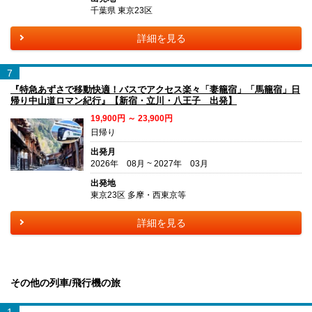
千葉県 東京23区
詳細を見る
7
『特急あずさで移動快適！バスでアクセス楽々「妻籠宿」「馬籠宿」日
帰り中山道ロマン紀行』【新宿・立川・八王子 出発】
19,900円 ～ 23,900円
日帰り
出発月
2026年 08月 ~ 2027年 03月
出発地
東京23区 多摩・西東京等
詳細を見る
その他の列車/飛行機の旅