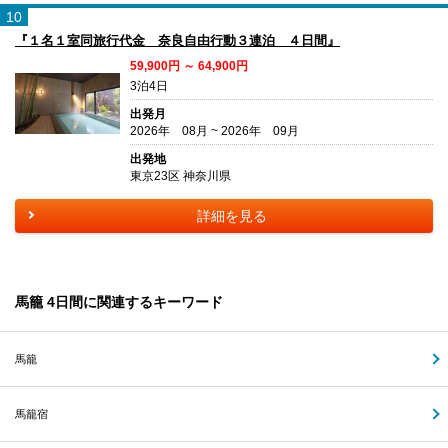
10
『１名１室同旅行代金 奈良自由行動３連泊 ４日間』
59,900円 ～ 64,900円
3泊4日
出発月
2026年 08月 ~ 2026年 09月
出発地
東京23区 神奈川県
詳細を見る
馬籠 4日間に関連するキーワード
馬籠
馬籠宿