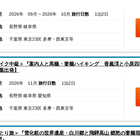
月
2026年 09月 ~ 2026年 10月
旅行日数
1泊2日
地
長野県 岐阜県
地
千葉県 東京23区 多摩・西東京等
イク中級＞『案内人と馬籠・妻籠ハイキング 香嵐渓と小原四
葉出発】
月
2026年 11月
旅行日数
1泊2日
地
長野県 岐阜県 愛知県
地
千葉県 東京23区 多摩・西東京等
とり旅＞『雪化粧の世界遺産・白川郷と飛騨高山 郷愁の妻籠
間』