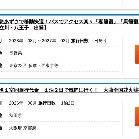
急あずさで移動快適！バスでアクセス楽々「妻籠宿」「馬籠宿
立川・八王子 出発】
月
2026年 08月 ~ 2027年 03月
旅行日数
日帰り
地
長野県
地
東京23区 多摩・西東京等
名１室同旅行代金 １泊２日で気軽に行く！ 大曲全国花火競
月
2026年 08月
旅行日数
1泊2日
地
秋田県
地
大阪府 京都府