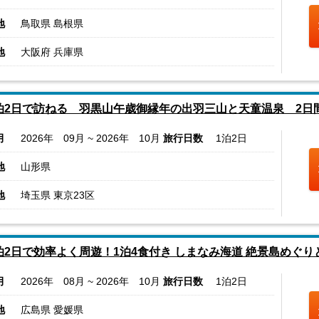
地
鳥取県 島根県
地
大阪府 兵庫県
泊2日で訪ねる 羽黒山午歳御縁年の出羽三山と天童温泉 2日
月
2026年 09月 ~ 2026年 10月
旅行日数
1泊2日
地
山形県
地
埼玉県 東京23区
泊2日で効率よく周遊！1泊4食付き しまなみ海道 絶景島めぐり
月
2026年 08月 ~ 2026年 10月
旅行日数
1泊2日
地
広島県 愛媛県