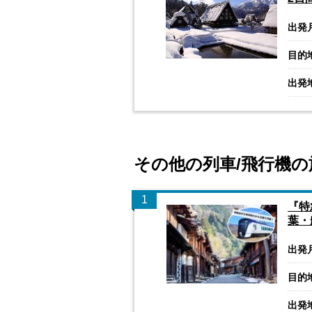
出発
目的
出発
その他の列車/飛行機の
1
『特
葉・
出発
目的
出発