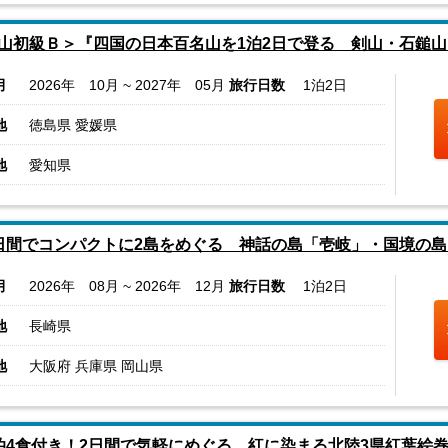
山初級Ｂ＞『四国の日本百名山を1泊2日で登る 剣山・石鎚山
月
2026年 10月 ~ 2027年 05月
旅行日数
1泊2日
地
徳島県 愛媛県
地
愛知県
日間でコンパクトに2島をめぐる 神話の島「壱岐」・国境の島
月
2026年 08月 ~ 2026年 12月
旅行日数
1泊2日
地
長崎県
地
大阪府 兵庫県 岡山県
泊4食付き！2日間で気軽にめぐる 紅に染まる北陸3県紅葉絵巻