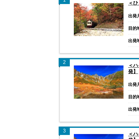
＜ひ
出発
目的
出発
2
＜ハ
発】
出発
目的
出発
3
＜ハ