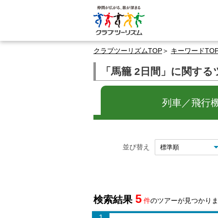
クラブツーリズムTOP
キーワードTO
「馬籠 2日間」に関する
列車／飛行機
並び替え
5
検索結果
件
のツアーが見つかり
1