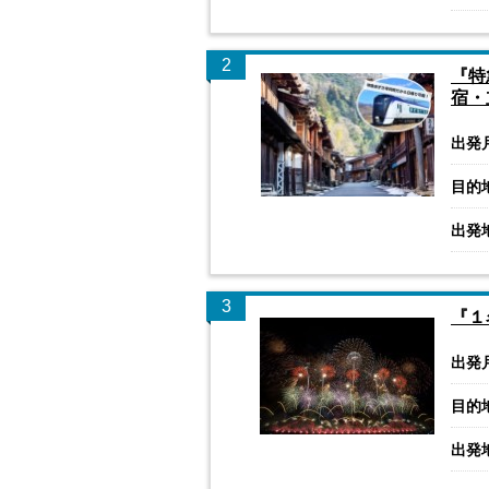
2
『特
宿・
出発
目的
出発
3
『１
出発
目的
出発