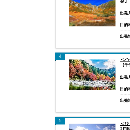
発】
出発
目的
出発
4
＜ハ
【千
出発
目的
出発
5
＜ひ
2日