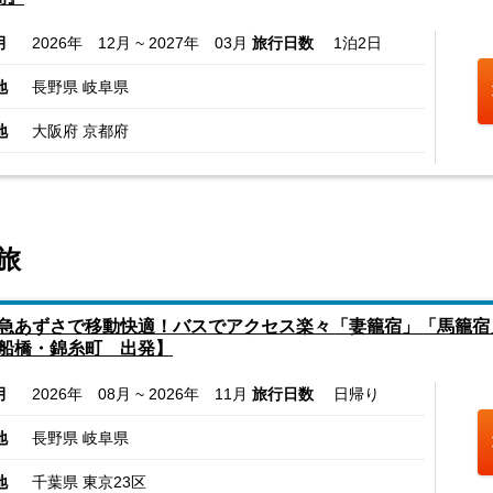
月
2026年 12月 ~ 2027年 03月
旅行日数
1泊2日
地
長野県 岐阜県
地
大阪府 京都府
旅
急あずさで移動快適！バスでアクセス楽々「妻籠宿」「馬籠宿
船橋・錦糸町 出発】
月
2026年 08月 ~ 2026年 11月
旅行日数
日帰り
地
長野県 岐阜県
地
千葉県 東京23区