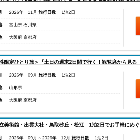
月
2026年 11月
旅行日数
1泊2日
地
富山県 石川県
地
大阪府 京都府
性限定ひとり旅＞『土日の週末2日間で行く！観覧席から見る「酒
月
2026年 09月
旅行日数
1泊2日
地
山形県
地
大阪府 京都府
立美術館・出雲大社・鳥取砂丘・松江 1泊2日でお手軽にめぐ
月
2026年 09月 ~ 2026年 12月
旅行日数
1泊2日