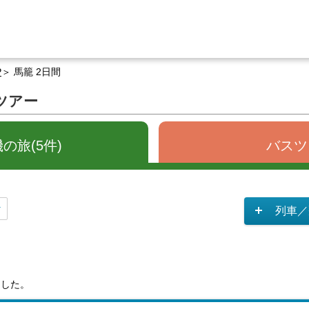
P
馬籠 2日間
ツアー
の旅(5件)
バスツ
列車／
ました。