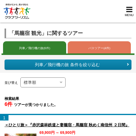
MENU
「馬籠宿 観光」に関するツアー
列車／飛行機の旅(6件)
バスツアー(4件)
列車／飛行機の旅 条件を絞り込む
並び替え
検索結果
6件
ツアーが見つかりました。
1
＜ひとり旅＞『赤沢森林鉄道と妻籠宿・馬籠宿 秋めく南信州 ２日間』
69,900円 ～ 69,900円