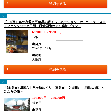
詳細を見る
2
『100万ドルの夜景と五稜星の夢イルミネーション はこだてクリスマ
スファンタジー２日間 函館国際ホテル宿泊プラン』
69,900円 ～ 95,900円
1泊2日
出発月
2026年 12月
出発地
大阪府
詳細を見る
3
『(全３回) 四国八十八ヶ所めぐり 第３回 ５日間』 【羽田出発】＜
こころの旅＞
194,000円 ～ 249,000円
4泊5日
出発月