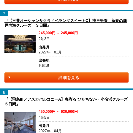
7
『【三井オーシャンサクラ／ベランダスイートC】神戸発着 新春の瀬
戸内海クルーズ ３日間』
245,000円 ～ 245,000円
2泊3日
出発月
2027年 01月
出発地
兵庫県
詳細を見る
8
『【飛鳥III／アスカバルコニーA】春彩る ひたちなか・小名浜クルーズ
５日間』
450,000円 ～ 630,000円
4泊5日
出発月
2027年 04月