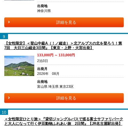
出発地
神奈川県
詳細を見る
9
【女性限定】＜登山中級A（！／縦走）＞北アルプスの北を登ろう！第
7回 大日三山縦走3日間』【東京・上野・大宮出発】
133,000円 ～ 133,000円
2泊3日
出発月
2026年 08月
出発地
富山県 埼玉県 東京23区
詳細を見る
10
＜女性限定ひとり旅＞『貸切ジャングルバスで巡る富士サファリパーク
と大人になって行く伊豆動物ふれあい旅 2日間』【JR名古屋駅出発】