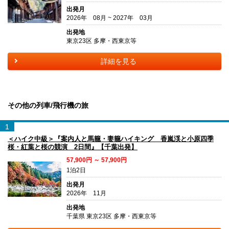
出発月
2026年 08月 ~ 2027年 03月
出発地
東京23区 多摩・西東京等
詳細を見る
その他の列車/飛行機の旅
1
＜ハイク中級＞『案内人と馬籠・妻籠ハイキング 香嵐渓と小原四季
桜・紅葉と桜の競演 2日間』【千葉出発】
57,900円 ～ 57,900円
1泊2日
出発月
2026年 11月
出発地
千葉県 東京23区 多摩・西東京等