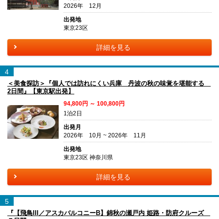
2026年 12月
出発地
東京23区
詳細を見る
4
＜美食探訪＞『個人では訪れにくい兵庫 丹波の秋の味覚を堪能する
2日間』【東京駅出発】
94,800円 ～ 100,800円
1泊2日
出発月
2026年 10月 ~ 2026年 11月
出発地
東京23区 神奈川県
詳細を見る
5
『【飛鳥III／アスカバルコニーB】錦秋の瀬戸内 姫路・防府クルーズ