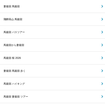
妻籠宿 馬籠宿
飛騨高山 馬籠宿
馬籠宿 バスツアー
馬籠宿から妻籠宿
馬籠宿 桜 2026
妻籠宿 馬籠宿 歩く
馬籠宿 ハイキング
馬籠宿 妻籠宿 ツアー