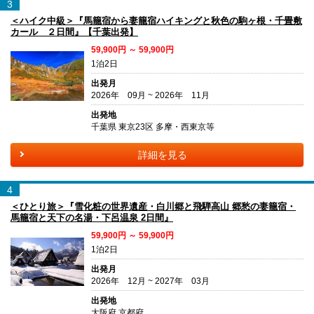
3
＜ハイク中級＞『馬籠宿から妻籠宿ハイキングと秋色の駒ヶ根・千畳敷
カール ２日間』【千葉出発】
59,900円 ～ 59,900円
1泊2日
出発月
2026年 09月 ~ 2026年 11月
出発地
千葉県 東京23区 多摩・西東京等
詳細を見る
4
＜ひとり旅＞『雪化粧の世界遺産・白川郷と飛騨高山 郷愁の妻籠宿・
馬籠宿と天下の名湯・下呂温泉 2日間』
59,900円 ～ 59,900円
1泊2日
出発月
2026年 12月 ~ 2027年 03月
出発地
大阪府 京都府