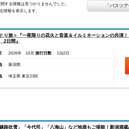
5」に関する情報は見つかりませんでした。
「バスツア
関する情報を表示します。
とり旅＞『一夜限りの花火と音楽＆イルミネーションの共演！
 2日間』
月
2026年 10月
旅行日数
1泊2日
地
新潟県
地
埼玉県 東京23区
越路吹雪」「今代司」「八海山」など地酒もご堪能！新潟酒蔵