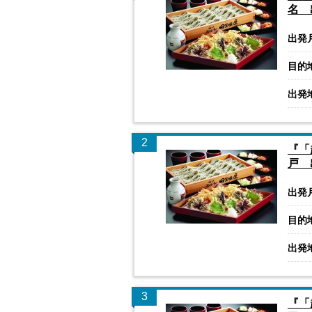
名 
出発
目的
出発
2
『「
戸 
出発
目的
出発
3
『「