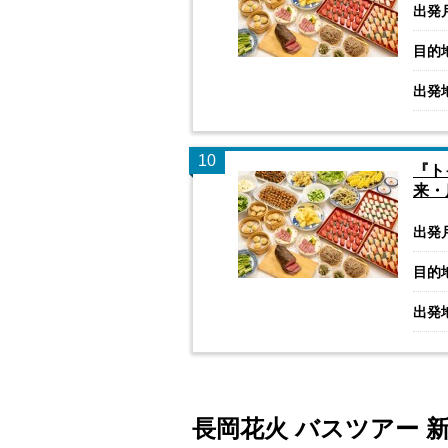
出発
目的
出発
10
『ト
来・
出発
目的
出発
長岡花火 バスツアー 新