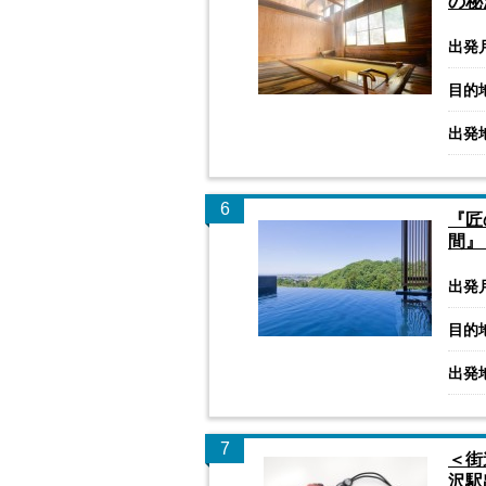
の秘
出発
目的
出発
6
『匠
間』
出発
目的
出発
7
＜街
沢駅