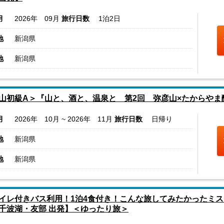
月
2026年 09月
旅行日数
1泊2日
地
新潟県
地
新潟県
山初級A＞『山と、酒と、温泉と 第2回 弥彦山×たからやま
月
2026年 10月 ~ 2026年 11月
旅行日数
日帰り
地
新潟県
地
新潟県
イレ付きバス利用！1泊4食付き！こんな旅してみたかったミス
千波湖・友部 出発】＜ゆったり旅＞