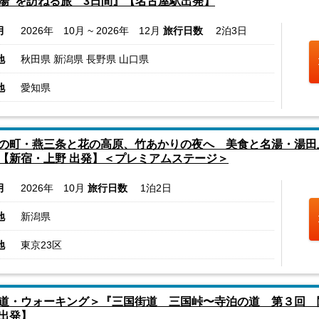
湯”を訪ねる旅 3日間』【名古屋駅出発】
月
2026年 10月 ~ 2026年 12月
旅行日数
2泊3日
地
秋田県 新潟県 長野県 山口県
地
愛知県
の町・燕三条と花の高原、竹あかりの夜へ 美食と名湯・湯田上
【新宿・上野 出発】＜プレミアムステージ＞
月
2026年 10月
旅行日数
1泊2日
地
新潟県
地
東京23区
道・ウォーキング＞『三国街道 三国峠〜寺泊の道 第３回 
出発】