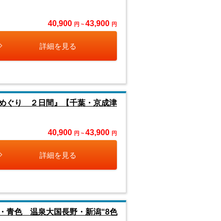
40,900
43,900
円 ~
円
詳細を見る
めぐり ２日間』【千葉・京成津
40,900
43,900
円 ~
円
詳細を見る
・青色 温泉大国長野・新潟“8色