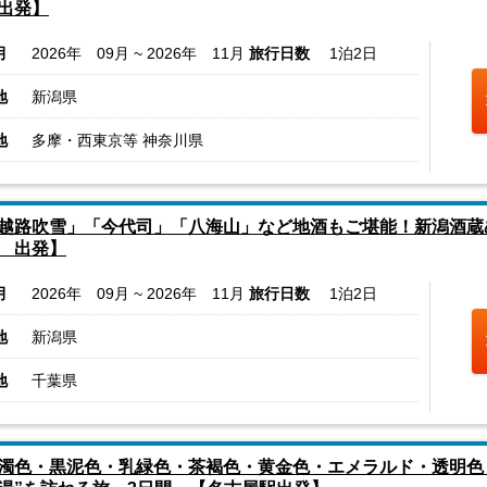
出発】
月
2026年 09月 ~ 2026年 11月
旅行日数
1泊2日
地
新潟県
地
多摩・西東京等 神奈川県
越路吹雪」「今代司」「八海山」など地酒もご堪能！新潟酒蔵
 出発】
月
2026年 09月 ~ 2026年 11月
旅行日数
1泊2日
地
新潟県
地
千葉県
濁色・黒泥色・乳緑色・茶褐色・黄金色・エメラルド・透明色