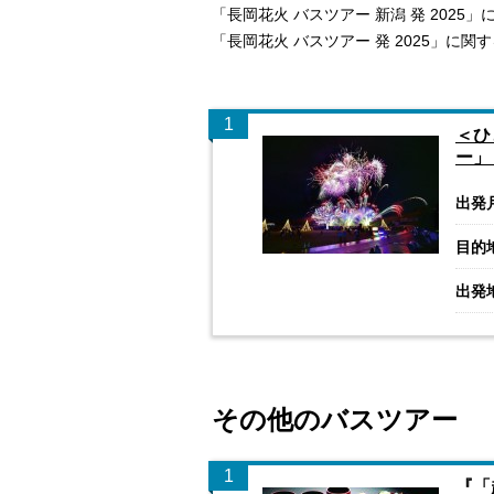
「長岡花火 バスツアー 新潟 発 202
「長岡花火 バスツアー 発 2025」に
1
＜ひ
ー」
出発
目的
出発
その他のバスツアー
1
『「