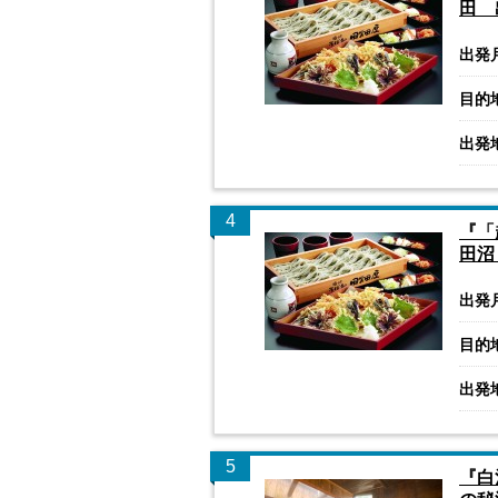
田 
出発
目的
出発
4
『「
田沼
出発
目的
出発
5
『白