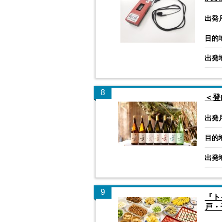
出発
目的
出発
8
＜登
出発
目的
出発
9
『ト
戸・