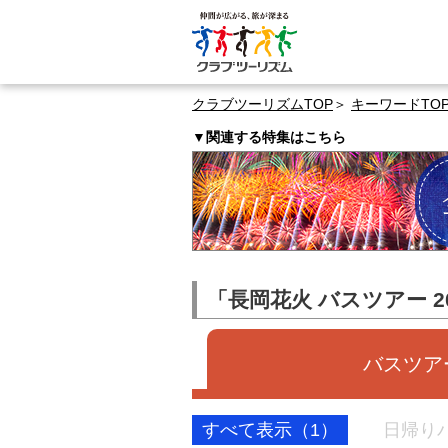
クラブツーリズムTOP
キーワードTO
▼関連する特集はこちら
「長岡花火 バスツアー 
バスツアー
すべて表示（1）
日帰り