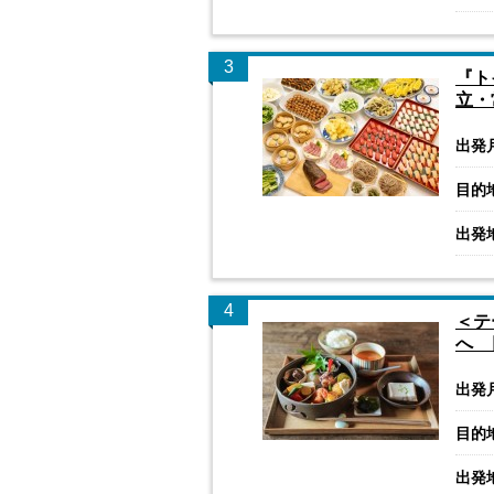
3
『ト
立・
出発
目的
出発
4
＜テ
へ 
出発
目的
出発