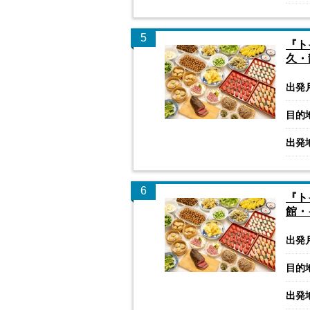
5
『ト
久・
出発
目的
出発
6
『ト
館・
出発
目的
出発