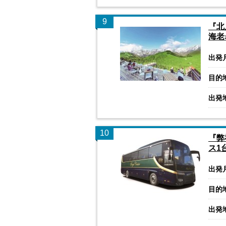
9
『北
海老
出発
目的
出発
10
『弊
ス1
出発
目的
出発