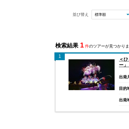
並び替え
1
検索結果
件
のツアーが見つかり
1
＜ひ
ー」
出発
目的
出発