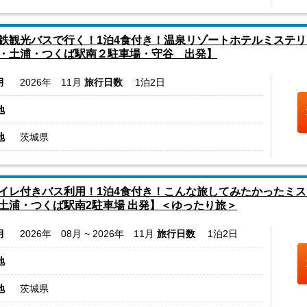
鉄観光バスで行く！1泊4食付き！温泉リゾートホテルミステリ
・土浦・つくば駅南２駐車場・守谷 出発】
月
2026年 11月
旅行日数
1泊2日
地
地
茨城県
イレ付きバス利用！1泊4食付き！こんな旅してみたかったミス
土浦・つくば駅南2駐車場 出発】＜ゆったり旅＞
月
2026年 08月 ~ 2026年 11月
旅行日数
1泊2日
地
地
茨城県