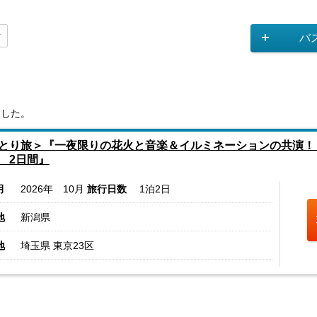
バ
ました。
とり旅＞『一夜限りの花火と音楽＆イルミネーションの共演！
 2日間』
月
2026年 10月
旅行日数
1泊2日
地
新潟県
地
埼玉県 東京23区