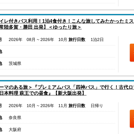
イレ付きバス利用！1泊4食付き！こんな旅してみたかったミス
常陸多賀・勝田 出発】＜ゆったり旅＞
月
2026年 08月 ~ 2026年 10月
旅行日数
1泊2日
地
地
茨城県
ーマのある旅＞『プレミアムバス「四神バス」で行く！古代ロ
日本料理 萩王での昼食』【新大阪出発】
月
2026年 10月 ~ 2026年 11月
旅行日数
日帰り
地
奈良県
地
大阪府