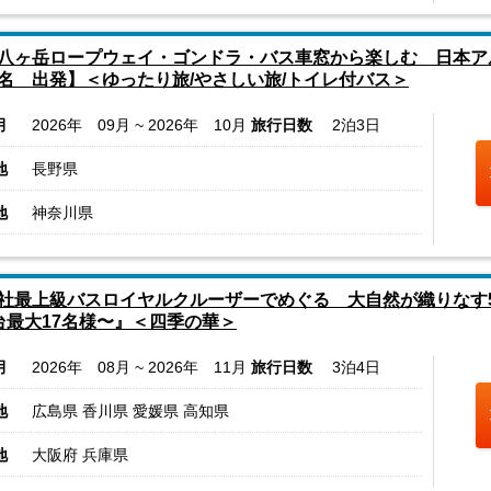
八ヶ岳ロープウェイ・ゴンドラ・バス車窓から楽しむ 日本ア
名 出発】＜ゆったり旅/やさしい旅/トイレ付バス＞
月
2026年 09月 ~ 2026年 10月
旅行日数
2泊3日
地
長野県
地
神奈川県
社最上級バスロイヤルクルーザーでめぐる 大自然が織りなす
台最大17名様〜』＜四季の華＞
月
2026年 08月 ~ 2026年 11月
旅行日数
3泊4日
地
広島県 香川県 愛媛県 高知県
地
大阪府 兵庫県