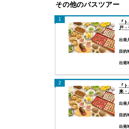
その他のバスツアー
1
『ト
戸・
出発
目的
出発
2
『ト
来・
出発
目的
出発