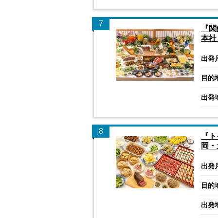
7
『関
本社
出発
目的
出発
8
『ト
岡・
出発
目的
出発