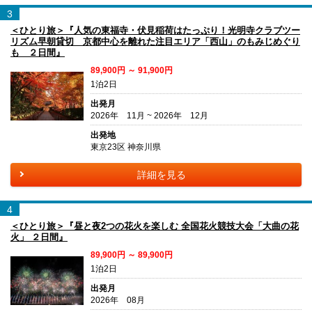
3
＜ひとり旅＞『人気の東福寺・伏見稲荷はたっぷり！光明寺クラブツー
リズム早朝貸切 京都中心を離れた注目エリア「西山」のもみじめぐり
も ２日間』
89,900円 ～ 91,900円
1泊2日
出発月
2026年 11月 ~ 2026年 12月
出発地
東京23区 神奈川県
詳細を見る
4
＜ひとり旅＞『昼と夜2つの花火を楽しむ 全国花火競技大会「大曲の花
火」 ２日間』
89,900円 ～ 89,900円
1泊2日
出発月
2026年 08月