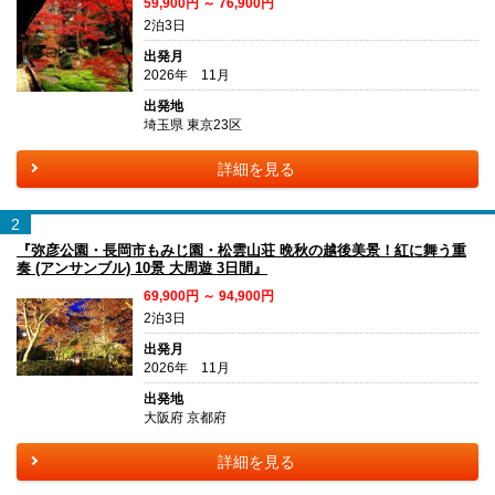
59,900円 ～ 76,900円
2泊3日
出発月
2026年 11月
出発地
埼玉県 東京23区
詳細を見る
2
『弥彦公園・長岡市もみじ園・松雲山荘 晩秋の越後美景！紅に舞う重
奏 (アンサンブル) 10景 大周遊 3日間』
69,900円 ～ 94,900円
2泊3日
出発月
2026年 11月
出発地
大阪府 京都府
詳細を見る