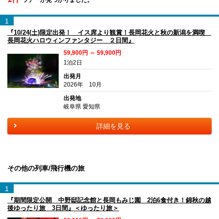
1
『10/24(土)限定出発！ イス席より観賞！長岡花火と秋の新潟を満喫
長岡花火ハロウィンファンタジー ２日間』
59,900円 ～ 59,900円
1泊2日
出発月
2026年 10月
出発地
岐阜県 愛知県
詳細を見る
その他の列車/飛行機の旅
1
『期間限定公開 中野邸記念館と長岡もみじ園 2泊6食付き！錦秋の越
後ゆったり旅 3日間』＜ゆったり旅＞