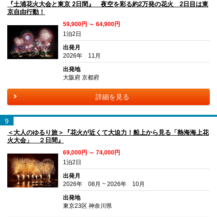
『土浦花火大会と東京 2日間』 夜空を彩る約2万発の花火 2日目は東
京自由行動！
59,900円 ～ 64,900円
1泊2日
出発月
2026年 11月
出発地
大阪府 京都府
詳細を見る
9
＜大人のゆるり旅＞『花火が近くて大迫力！船上から見る「熱海海上花
火大会」 ２日間』
69,000円 ～ 74,000円
1泊2日
出発月
2026年 08月 ~ 2026年 10月
出発地
東京23区 神奈川県