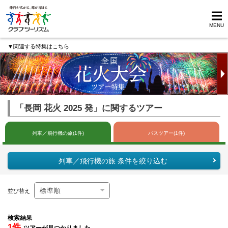
MENU
▼関連する特集はこちら
「長岡 花火 2025 発」に関するツアー
列車／飛行機の旅(1件)
バスツアー(1件)
列車／飛行機の旅 条件を絞り込む
並び替え
検索結果
1件
ツアーが見つかりました。