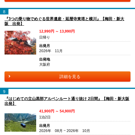
8
『3つの乗り物でめぐる世界遺産・延暦寺東塔と横川』【梅田・新大
阪 出発】
12,990円 ～ 13,990円
日帰り
出発月
2026年 11月
出発地
大阪府
詳細を見る
9
『はじめての立山黒部アルペンルート通り抜け 2日間』【梅田・新大阪
出発】
41,900円 ～ 54,900円
1泊2日
出発月
2026年 08月 ~ 2026年 10月