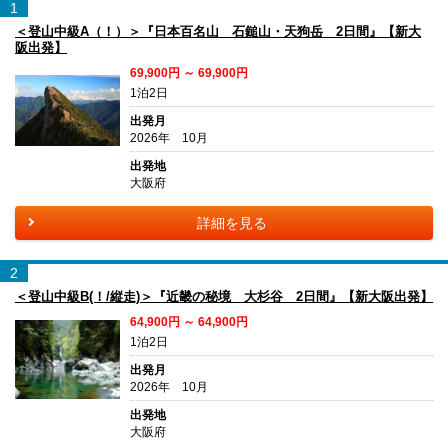
1
＜登山中級A（！）＞『日本百名山 石鎚山・天狗岳 2日間』【新大
阪出発】
69,900円 ～ 69,900円
1泊2日
出発月
2026年 10月
出発地
大阪府
詳細を見る
2
＜登山中級B(！/縦走)＞『近畿の秘境 大杉谷 2日間』【新大阪出発】
64,900円 ～ 64,900円
1泊2日
出発月
2026年 10月
出発地
大阪府