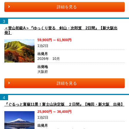
詳細を見る
3
＜登山初級A＞『ゆっくり登る 剣山・次郎笈 2日間』【新大阪出
発】
59,900円 ～ 61,900円
1泊2日
出発月
2026年 10月
出発地
大阪府
詳細を見る
4
『ぐるっと富嶽11景！富士山決定版 ２日間』【梅田・新大阪 出発】
25,900円 ～ 36,400円
1泊2日
出発月