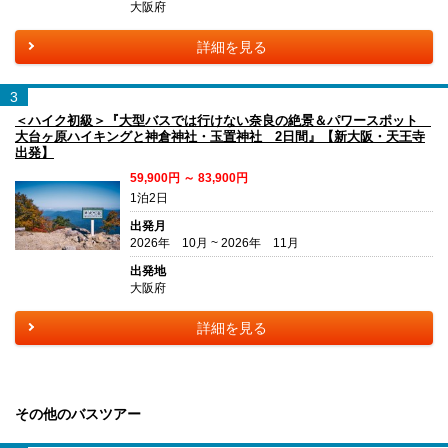
大阪府
詳細を見る
3
＜ハイク初級＞『大型バスでは行けない奈良の絶景＆パワースポット
大台ヶ原ハイキングと神倉神社・玉置神社 2日間』【新大阪・天王寺
出発】
59,900円 ～ 83,900円
1泊2日
出発月
2026年 10月 ~ 2026年 11月
出発地
大阪府
詳細を見る
その他のバスツアー