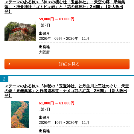
＜テーマのある旅＞『神々の棲む杜「玉置神社」・天空の郷「果無集
落」・神倉神社「ゴトビキ岩」と「花の窟神社」2日間』【新大阪出
発】
59,000円 ～ 61,000円
1泊2日
出発月
2026年 09月 ~ 2026年 11月
出発地
大阪府
詳細を見る
2
＜テーマのある旅＞『神秘の「玉置神社」と丹生川上三社めぐり 天空
の郷「果無集落」と行者還林道・ナメゴ谷の紅葉 2日間』【新大阪出
発】
61,800円 ～ 61,800円
1泊2日
出発月
2026年 10月 ~ 2026年 11月
出発地