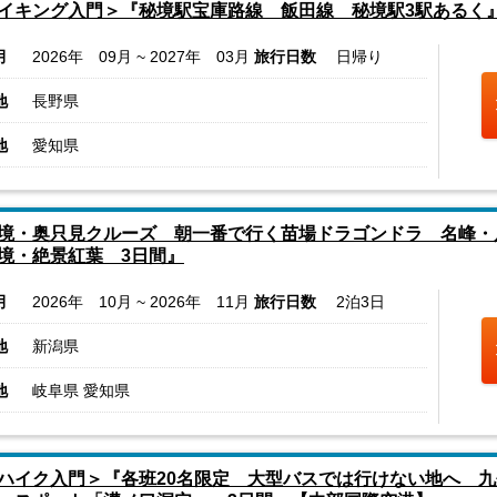
イキング入門＞『秘境駅宝庫路線 飯田線 秘境駅3駅あるく
月
2026年 09月 ~ 2027年 03月
旅行日数
日帰り
地
長野県
地
愛知県
境・奥只見クルーズ 朝一番で行く苗場ドラゴンドラ 名峰・
境・絶景紅葉 3日間』
月
2026年 10月 ~ 2026年 11月
旅行日数
2泊3日
地
新潟県
地
岐阜県 愛知県
ハイク入門＞『各班20名限定 大型バスでは行けない地へ 