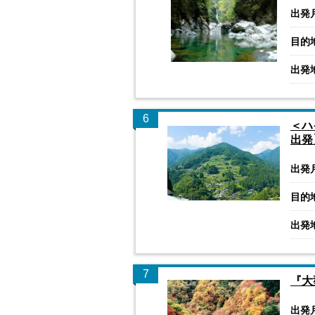
出発
目的
出発
6
＜ハ
出発
出発
目的
出発
7
『大
出発