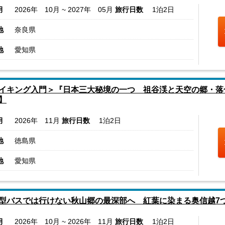
月
2026年 10月 ~ 2027年 05月
旅行日数
1泊2日
地
奈良県
地
愛知県
イキング入門＞『日本三大秘境の一つ 祖谷渓と天空の郷・落
】
月
2026年 11月
旅行日数
1泊2日
地
徳島県
地
愛知県
型バスでは行けない秋山郷の最深部へ 紅葉に染まる奥信越7
月
2026年 10月 ~ 2026年 11月
旅行日数
1泊2日