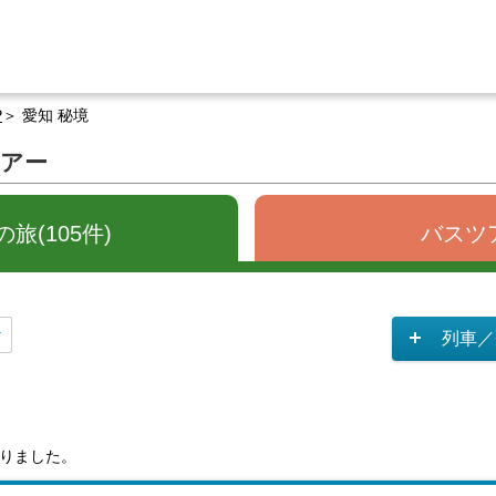
P
愛知 秘境
ツアー
旅(105件)
バスツア
列車／
りました。