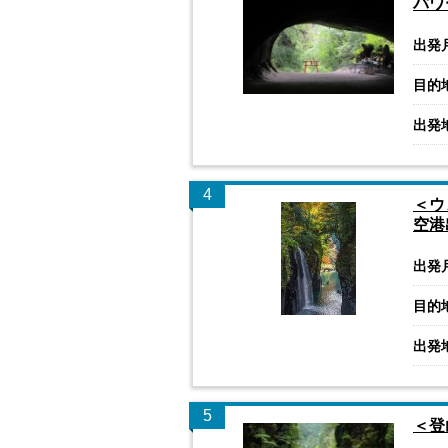
パワ
出発
目的
出発
4
＜ウ
空港
出発
目的
出発
5
＜登