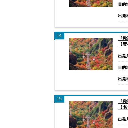
目的
出発
14
『秋
【豊
出発
目的
出発
15
『秋
【名
出発