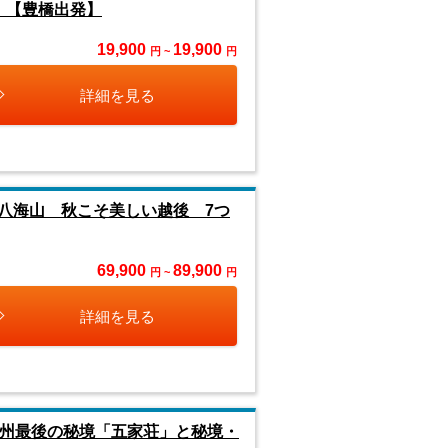
』【豊橋出発】
19,900
19,900
円 ~
円
詳細を見る
八海山 秋こそ美しい越後 7つ
69,900
89,900
円 ~
円
詳細を見る
九州最後の秘境「五家荘」と秘境・