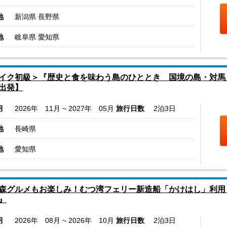
地
新潟県 長野県
地
岐阜県 愛知県
イク初級＞『歴史と食を味わう島のひととき 国境の島・対馬
出発】
月
2026年 11月 ~ 2027年 05月
旅行日数
2泊3日
地
長崎県
地
愛知県
森グルメもお楽しみ！むつ湾フェリー新造船「かけはし」利用
』
月
2026年 08月 ~ 2026年 10月
旅行日数
2泊3日