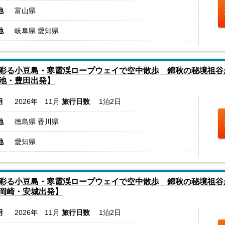
地
富山県
地
岐阜県 愛知県
彩る小豆島・寒霞渓ロープウェイで空中散歩 錦秋の秘境祖谷
池・豊田出発】
月
2026年 11月
旅行日数
1泊2日
地
徳島県 香川県
地
愛知県
彩る小豆島・寒霞渓ロープウェイで空中散歩 錦秋の秘境祖谷
岡崎・安城出発】
月
2026年 11月
旅行日数
1泊2日