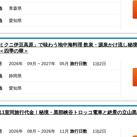
地
青森県
地
愛知県
ミクニ伊豆高原」で味わう地中海料理 飲泉・源泉かけ流し秘境
＜四季の華＞
月
2026年 09月 ~ 2027年 05月
旅行日数
1泊2日
地
静岡県
地
愛知県
名1室同旅行代金！秘境・黒部峡谷トロッコ電車と絶景の立山黒
月
2026年 08月 ~ 2026年 11月
旅行日数
1泊2日