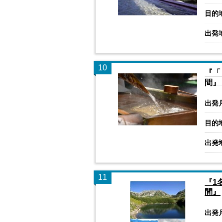
目的
出発
10
『「
間』
出発
目的
出発
11
『1
間』
出発