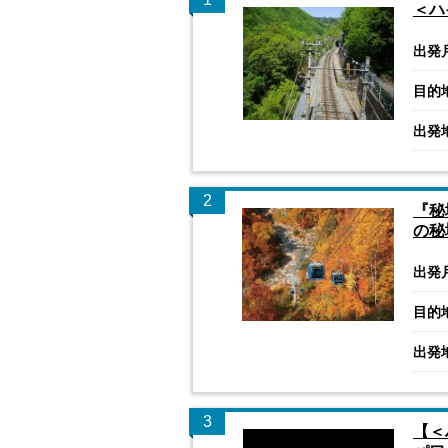
＜ハ
出発
目的
出発
2
『秘
の秘
出発
目的
出発
3
【＜