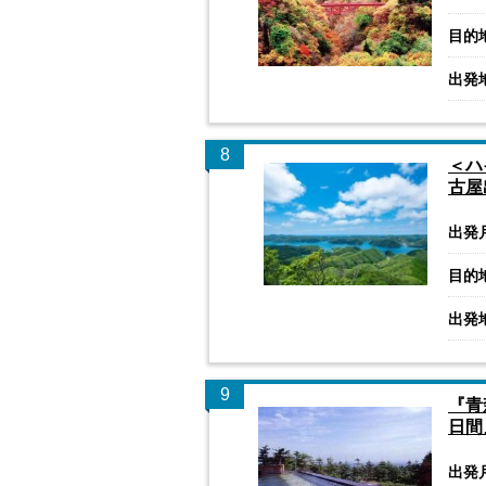
目的
出発
8
＜ハ
古屋
出発
目的
出発
9
『青
日間
出発