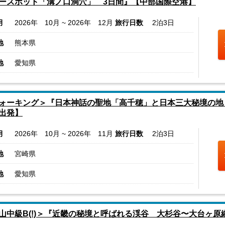
ースポット「溝ノ口洞穴」 3日間』【中部国際空港】
月
2026年 10月 ~ 2026年 12月
旅行日数
2泊3日
地
熊本県
地
愛知県
ォーキング＞『日本神話の聖地「高千穂」と日本三大秘境の地
出発】
月
2026年 10月 ~ 2026年 11月
旅行日数
2泊3日
地
宮崎県
地
愛知県
山中級B(!)＞『近畿の秘境と呼ばれる渓谷 大杉谷〜大台ヶ原