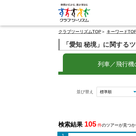
クラブツーリズムTOP
キーワードTO
「愛知 秘境」に関する
列車／飛行機の
並び替え
105
検索結果
件
のツアーが見つか
1