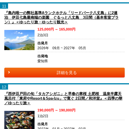
11
『島内唯一の弊社基準Aランクホテル「リードパーク八丈島」に2連
泊 伊豆七島最南端の楽園 ぐるっと八丈島 3日間（基本客室プラ
ン）』＜ゆったり旅・ゆったり観光＞
125,000円 ～ 165,000円
2泊3日
出発月
2026年 09月 ~ 2027年 05月
出発地
愛知県
詳細を見る
12
『西伊豆戸田の旬「タカアシガニ」と早春の寒桜 土肥桜 温泉半露天
風呂付「東府やResort＆Spa-Izu」で寛ぐ 2日間／和洋室』＜四季の華
／ゆったり旅＞
190,000円 ～ 190,000円
1泊2日
出発月
2027年 01月 ~ 2027年 02月