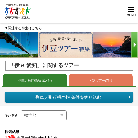
MENU
▼関連する特集はこちら
「伊豆 愛知」に関するツアー
列車／飛行機の旅(14件)
バスツアー(7件)
列車／飛行機の旅 条件を絞り込む
並び替え
検索結果
14件
ツアーが見つかりました。