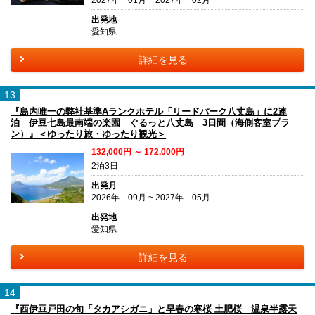
出発地
愛知県
詳細を見る
13
『島内唯一の弊社基準Aランクホテル「リードパーク八丈島」に2連
泊 伊豆七島最南端の楽園 ぐるっと八丈島 3日間（海側客室プラ
ン）』＜ゆったり旅・ゆったり観光＞
132,000円 ～ 172,000円
2泊3日
出発月
2026年 09月 ~ 2027年 05月
出発地
愛知県
詳細を見る
14
『西伊豆戸田の旬「タカアシガニ」と早春の寒桜 土肥桜 温泉半露天