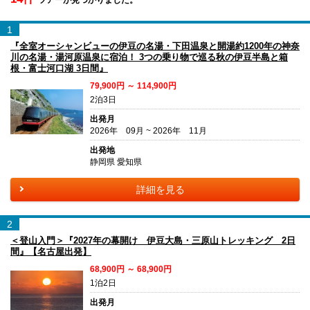
1
『全室オーシャンビューの伊豆の名湯・下田温泉と開湯約1200年の神奈
川の名湯・湯河原温泉に宿泊！ 3つの乗り物で巡る秋の伊豆半島と箱
根・富士河口湖 3日間』
79,900円 ～ 114,900円
2泊3日
出発月
2026年 09月 ~ 2026年 11月
出発地
静岡県 愛知県
詳細を見る
2
＜登山入門＞『2027年の幕開け 伊豆大島・三原山トレッキング 2日
間』【名古屋出発】
68,900円 ～ 68,900円
1泊2日
出発月