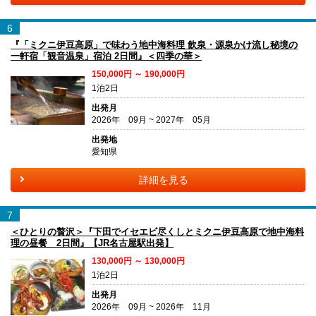
6
『「ミクニ伊豆高原」で味わう地中海料理 飲泉・源泉かけ流し秘境の
一軒宿「観音温泉」宿泊 2日間』＜四季の華＞
150,000円 ～ 190,000円
1泊2日
出発月
2026年 09月 ~ 2027年 05月
出発地
愛知県
詳細を見る
7
＜ひとりの贅沢＞『下田でイセエビ尽くしとミクニ伊豆高原で地中海料
理の昼餐 2日間』【JR名古屋駅出発】
130,000円 ～ 130,000円
1泊2日
出発月
2026年 09月 ~ 2026年 11月