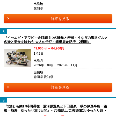
出発地
愛知県
詳細を見る
8
『イセエビ・アワビ・金目鯛 3つの味覚と寿司・うなぎの贅沢グルメ
名湯と美食を味わう 大人の伊豆・箱根周遊紀行 2日間』
49,900円 ～ 64,900円
1泊2日
出発月
2026年 09月 ~ 2026年 11月
出発地
静岡県 愛知県
詳細を見る
9
『2泊とも約17時間滞在 湯河原温泉と下田温泉 秋の伊豆半島・箱
根・熱海 ゆったり旅 3日間』＜70歳以上/ご夫婦限定/ゆったり旅＞