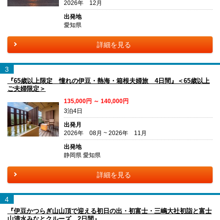
2026年 12月
出発地
愛知県
詳細を見る
3
『65歳以上限定 憧れの伊豆・熱海・箱根夫婦旅 4日間』＜65歳以上
ご夫婦限定＞
135,000円 ～ 140,000円
3泊4日
出発月
2026年 08月 ~ 2026年 11月
出発地
静岡県 愛知県
詳細を見る
4
『伊豆かつらぎ山山頂で迎える初日の出・初富士・三嶋大社初詣と富士
山清水みなとクルーズ 2日間』