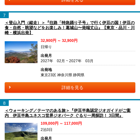
7
＜登山入門（縦走）＞『往路「特急踊り子号」で行く伊豆の国！伊豆の
食・自然・眺望などをお楽しみ！葛城山〜発端丈山』【東京・品川・川
崎・横浜出発】
32,900円 ～ 32,900円
日帰り
出発月
2027年 02月 ~ 2027年 03月
出発地
東京23区 神奈川県 静岡県
詳細を見る
8
＜ウォーキング／テーマのある旅＞『伊豆半島認定ジオガイドがご案
内 伊豆半島ユネスコ世界ジオパーク ぐるり一周探訪！ 3日間』
109,000円 ～ 117,000円
2泊3日
出発月