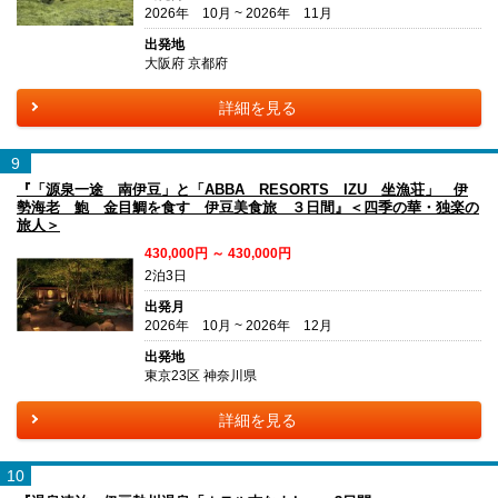
2026年 10月 ~ 2026年 11月
出発地
大阪府 京都府
詳細を見る
9
『「源泉一途 南伊豆」と「ABBA RESORTS IZU 坐漁荘」 伊
勢海老 鮑 金目鯛を食す 伊豆美食旅 ３日間』＜四季の華・独楽の
旅人＞
430,000円 ～ 430,000円
2泊3日
出発月
2026年 10月 ~ 2026年 12月
出発地
東京23区 神奈川県
詳細を見る
10