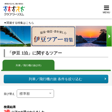
MENU
▼関連する特集はこちら
「伊豆 1泊」に関するツアー
列車／飛行機の旅(2件)
列車／飛行機の旅 条件を絞り込む
並び替え
検索結果
2件
ツアーが見つかりました。