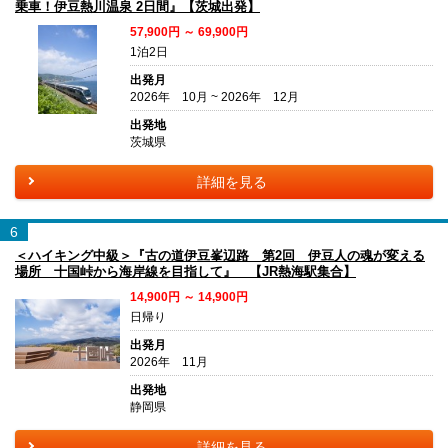
乗車！伊豆熱川温泉 2日間』【茨城出発】
57,900円 ～ 69,900円
1泊2日
出発月
2026年 10月 ~ 2026年 12月
出発地
茨城県
詳細を見る
6
＜ハイキング中級＞『古の道伊豆峯辺路 第2回 伊豆人の魂が変える
場所 十国峠から海岸線を目指して』 【JR熱海駅集合】
14,900円 ～ 14,900円
日帰り
出発月
2026年 11月
出発地
静岡県
詳細を見る