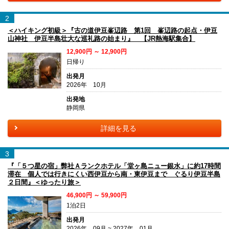
2
＜ハイキング初級＞『古の道伊豆峯辺路 第1回 峯辺路の起点・伊豆
山神社 伊豆半島壮大な巡礼路の始まり』 【JR熱海駅集合】
12,900円 ～ 12,900円
日帰り
出発月
2026年 10月
出発地
静岡県
詳細を見る
3
『「５つ星の宿」弊社Ａランクホテル「堂ヶ島ニュー銀水」に約17時間
滞在 個人では行きにくい西伊豆から南・東伊豆まで ぐるり伊豆半島
２日間』＜ゆったり旅＞
46,900円 ～ 59,900円
1泊2日
出発月
2026年 09月 ~ 2027年 01月