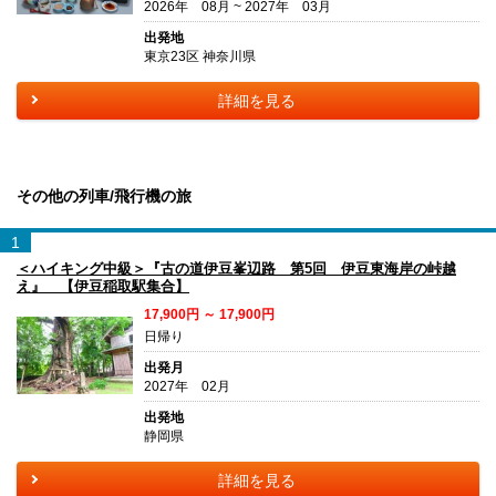
2026年 08月 ~ 2027年 03月
出発地
東京23区 神奈川県
詳細を見る
その他の列車/飛行機の旅
1
＜ハイキング中級＞『古の道伊豆峯辺路 第5回 伊豆東海岸の峠越
え』 【伊豆稲取駅集合】
17,900円 ～ 17,900円
日帰り
出発月
2027年 02月
出発地
静岡県
詳細を見る