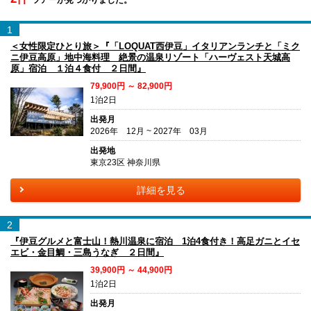
1
＜女性限定ひとり旅＞『「LOQUAT西伊豆」イタリアンランチと「ミク
ニ伊豆高原」地中海料理 絶景の温泉リゾート「ハーヴェスト天城高
原」宿泊 １泊４食付 ２日間』
79,900円 ～ 82,900円
1泊2日
出発月
2026年 12月 ~ 2027年 03月
出発地
東京23区 神奈川県
詳細を見る
2
『伊豆グルメと富士山！熱川温泉に宿泊 1泊4食付き！高足ガニとイセ
エビ・金目鯛・三島うなぎ ２日間』
39,900円 ～ 44,900円
1泊2日
出発月