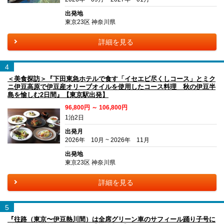
出発地
東京23区 神奈川県
詳細を見る
4
＜美食探訪＞『下田東急ホテルで食す「イセエビ尽くしコース」とミク
ニ伊豆高原で伊豆産オリーブオイルを使用したコース料理 秋の伊豆半
島を愉しむ2日間』【東京駅出発】
96,800円 ～ 106,800円
1泊2日
出発月
2026年 10月 ~ 2026年 11月
出発地
東京23区 神奈川県
詳細を見る
5
『往路（東京〜伊豆熱川間）は全席グリーン車のサフィール踊り子号に