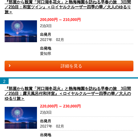
『部屋から観賞「河口湖冬花火」と熱海梅園を訪ねる早春の旅 3日間
／2泊目：和室ツイン』＜ロイヤルクルーザー四季の華／大人のゆるり
旅＞
200,000円 ～ 210,000円
2泊3日
出発月
2027年 02月
出発地
愛知県
詳細を見る
2
『部屋から観賞「河口湖冬花火」と熱海梅園を訪ねる早春の旅 3日間
／2泊目：露天風呂付和洋室』＜ロイヤルクルーザー四季の華／大人の
ゆるり旅＞
220,000円 ～ 230,000円
2泊3日
出発月
2027年 02月
出発地