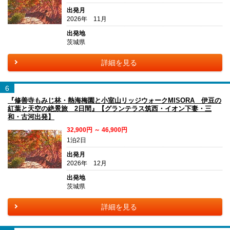
出発月
2026年 11月
出発地
茨城県
詳細を見る
6
『修善寺もみじ林・熱海梅園と小室山リッジウォークMISORA 伊豆の
紅葉と天空の絶景旅 2日間』【グランテラス筑西・イオン下妻・三
和・古河出発】
32,900円 ～ 46,900円
1泊2日
出発月
2026年 12月
出発地
茨城県
詳細を見る