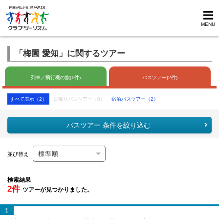
MENU
「梅園 愛知」に関するツアー
列車／飛行機の旅(1件)
バスツアー(2件)
すべて表示（2）
日帰りバスツアー（0）
宿泊バスツアー（2）
バスツアー 条件を絞り込む
並び替え
検索結果
2件
ツアーが見つかりました。
1