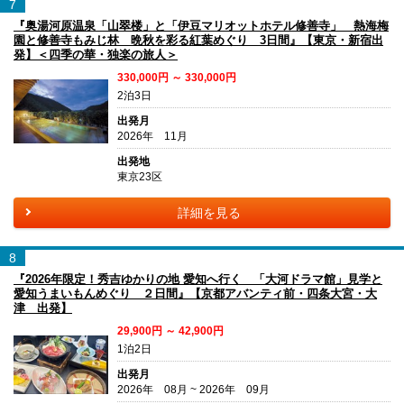
7
『奥湯河原温泉「山翠楼」と「伊豆マリオットホテル修善寺」 熱海梅
園と修善寺もみじ林 晩秋を彩る紅葉めぐり 3日間』【東京・新宿出
発】＜四季の華・独楽の旅人＞
330,000円 ～ 330,000円
2泊3日
出発月
2026年 11月
出発地
東京23区
詳細を見る
8
『2026年限定！秀吉ゆかりの地 愛知へ行く 「大河ドラマ館」見学と
愛知うまいもんめぐり ２日間』【京都アバンティ前・四条大宮・大
津 出発】
29,900円 ～ 42,900円
1泊2日
出発月
2026年 08月 ~ 2026年 09月