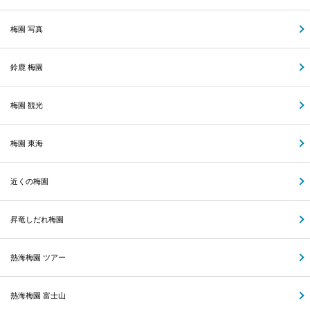
梅園 写真
鈴鹿 梅園
梅園 観光
梅園 東海
近くの梅園
昇竜しだれ梅園
熱海梅園 ツアー
熱海梅園 富士山