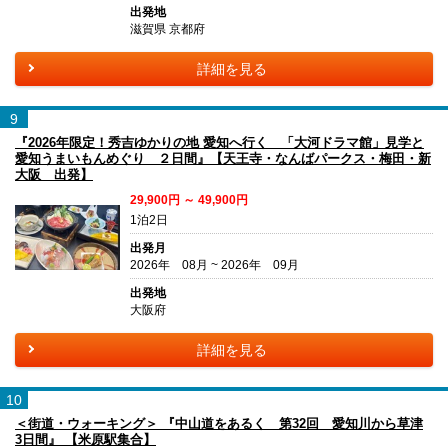
出発地
滋賀県 京都府
詳細を見る
9
『2026年限定！秀吉ゆかりの地 愛知へ行く 「大河ドラマ館」見学と
愛知うまいもんめぐり ２日間』【天王寺・なんばパークス・梅田・新
大阪 出発】
29,900円 ～ 49,900円
1泊2日
出発月
2026年 08月 ~ 2026年 09月
出発地
大阪府
詳細を見る
10
＜街道・ウォーキング＞ 『中山道をあるく 第32回 愛知川から草津
3日間』 【米原駅集合】