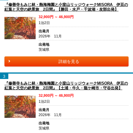
『修善寺もみじ林・熱海梅園と小室山リッジウォークMISORA 伊豆の
紅葉と天空の絶景旅 2日間』【勝田・水戸・千波湖・友部出発】
32,900円 ～ 46,900円
1泊2日
出発月
2026年 11月
出発地
茨城県
詳細を見る
3
『修善寺もみじ林・熱海梅園と小室山リッジウォークMISORA 伊豆の
紅葉と天空の絶景旅 2日間』【土浦・牛久・龍ケ崎市・守谷出発】
32,900円 ～ 46,900円
1泊2日
出発月
2026年 11月
出発地
茨城県