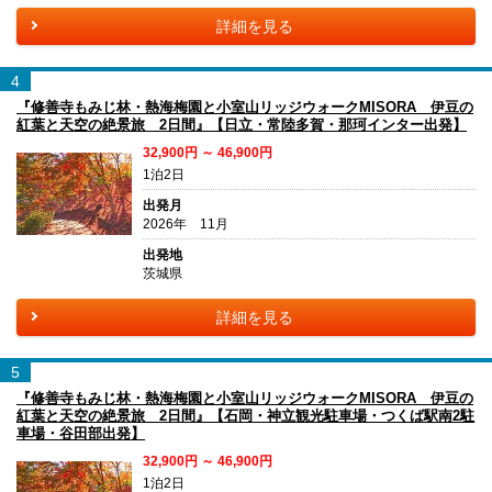
詳細を見る
4
『修善寺もみじ林・熱海梅園と小室山リッジウォークMISORA 伊豆の
紅葉と天空の絶景旅 2日間』【日立・常陸多賀・那珂インター出発】
32,900円 ～ 46,900円
1泊2日
出発月
2026年 11月
出発地
茨城県
詳細を見る
5
『修善寺もみじ林・熱海梅園と小室山リッジウォークMISORA 伊豆の
紅葉と天空の絶景旅 2日間』【石岡・神立観光駐車場・つくば駅南2駐
車場・谷田部出発】
32,900円 ～ 46,900円
1泊2日