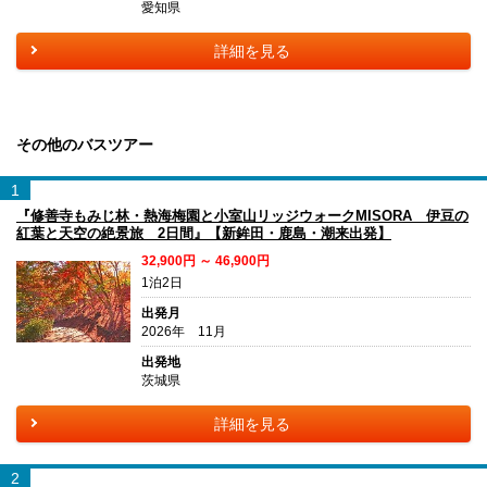
愛知県
詳細を見る
その他のバスツアー
1
『修善寺もみじ林・熱海梅園と小室山リッジウォークMISORA 伊豆の
紅葉と天空の絶景旅 2日間』【新鉾田・鹿島・潮来出発】
32,900円 ～ 46,900円
1泊2日
出発月
2026年 11月
出発地
茨城県
詳細を見る
2