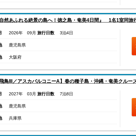
自然あふれる絶景の島へ！徳之島・奄美4日間』 1名1室同旅
月
2026年 09月
旅行日数
3泊4日
地
鹿児島県
地
大阪府
飛鳥III／アスカバルコニーA】春の種子島・沖縄・奄美クルー
月
2027年 03月
旅行日数
7泊8日
地
鹿児島県
地
兵庫県