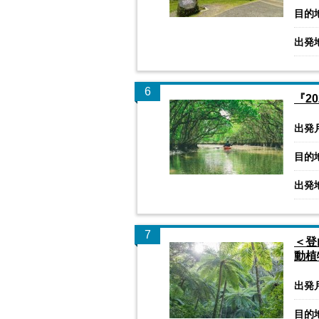
目的
出発
6
『2
出発
目的
出発
7
＜登
動植
出発
目的