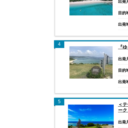
出発
目的
出発
4
『ゆ
出発
目的
出発
5
＜テ
ーク
出発