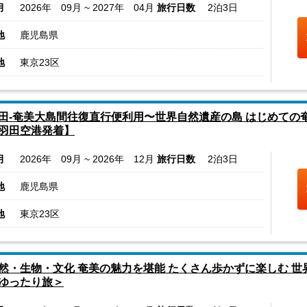
月
2026年 09月 ~ 2027年 04月
旅行日数
2泊3日
地
鹿児島県
地
東京23区
田-奄美大島間往復直行便利用〜世界自然遺産の島 はじめての
羽田空港発着】
月
2026年 09月 ~ 2026年 12月
旅行日数
2泊3日
地
鹿児島県
地
東京23区
然・生物・文化 奄美の魅力を堪能 たくさん歩かずに楽しむ 
ゆったり旅＞