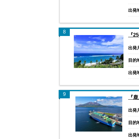
出発
8
『2
出発
目的
出発
9
『鹿
出発
目的
出発