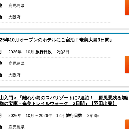
地
鹿児島県
地
大阪府
025年10月オープンのホテルにご宿泊！奄美大島3日間』
月
2026年 10月
旅行日数
2泊3日
地
鹿児島県
地
大阪府
山入門＞『離れ小島のスパリゾートに2連泊！ 原風景残る
物の宝庫・奄美トレイルウォーク 3日間」【羽田出発】
月
2026年 10月 ~ 2026年 12月
旅行日数
2泊3日
地
鹿児島県