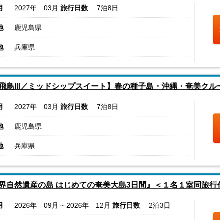
月
2027年 03月
旅行日数
7泊8日
地
鹿児島県
地
兵庫県
飛鳥III／ミッドシップスイート】春の種子島・沖縄・奄美クル
月
2027年 03月
旅行日数
7泊8日
地
鹿児島県
地
兵庫県
界自然遺産の島 はじめての奄美大島3日間』＜１名１室同旅行
月
2026年 09月 ~ 2026年 12月
旅行日数
2泊3日