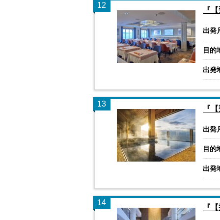
12
『【
出発
目的
出発
13
『【
出発
目的
出発
14
『【