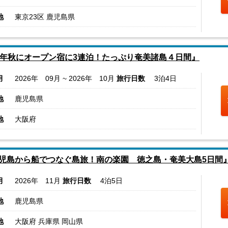
地
東京23区 鹿児島県
5年秋にオープン宿に3連泊！たっぷり奄美諸島４日間』
月
2026年 09月 ~ 2026年 10月
旅行日数
3泊4日
地
鹿児島県
地
大阪府
児島から船でつなぐ島旅！南の楽園 徳之島・奄美大島5日間
月
2026年 11月
旅行日数
4泊5日
地
鹿児島県
地
大阪府 兵庫県 岡山県