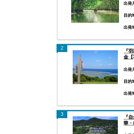
出発
目的
出発
2
『羽
金【
出発
目的
出発
3
『自
華・