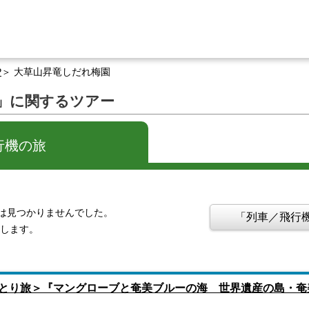
P
大草山昇竜しだれ梅園
」に関するツアー
行機の旅
は見つかりませんでした。
「列車／飛行機
示します。
とり旅＞『マングローブと奄美ブルーの海 世界遺産の島・奄