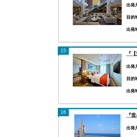
出発
目的
出発
15
『【
出発
目的
出発
16
『世
出発