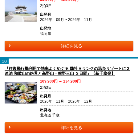
2泊3日
出発月
2026年 09月 ~ 2026年 11月
出発地
福岡県
詳細を見る
10
『往復飛行機利用で効率よくめぐる 弊社Ａランクの温泉リゾートに２
連泊 和歌山の絶景と高野山・熊野三山 ３日間』【新千歳発】
109,900円 ～ 134,900円
2泊3日
出発月
2026年 11月 ~ 2026年 12月
出発地
北海道 千歳
詳細を見る