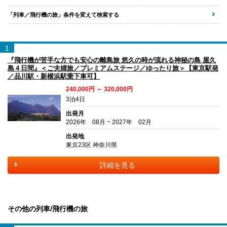
「列車／飛行機の旅」条件を変えて検索する
1
『飛行機が苦手な方でも安心の離島旅 悠久の時が流れる神秘の島 屋久
島４日間』＜ご夫婦旅／プレミアムステージ／ゆったり旅＞【東京駅発
／品川駅・新横浜駅乗下車可】
240,000円 ～ 320,000円
3泊4日
出発月
2026年 08月 ~ 2027年 02月
出発地
東京23区 神奈川県
詳細を見る
その他の列車/飛行機の旅