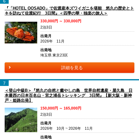
6
『「HOTEL OOSADO」で佐渡産本ズワイガニを堪能 悠久の歴史とト
キを訪ねて佐渡紀行 3日間』＜四季の華・独楽の旅人＞
330,000円 ～ 330,000円
2泊3日
出発月
2026年 11月
出発地
埼玉県 東京23区
詳細を見る
7
＜登山中級B＞『悠久の自然と癒やしの島 世界自然遺産・屋久島 日
本最西の日本百名山・宮之浦岳トレッキング 3日間』【新大阪・新神
戸・姫路出発】
150,000円 ～ 165,000円
2泊3日
出発月
2026年 10月 ~ 2026年 11月
出発地