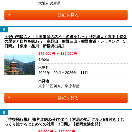
大阪府 兵庫県
詳細を見る
8
＜登山初級Ａ＞『世界遺産の名所・名跡をじっくり効率よく巡る！悠久
の歴史と自然を味わう 高野山・熊野三山・熊野古道トレッキング 5
日間』【東京・品川・新横浜出発】
179,000円 ～ 189,000円
4泊5日
出発月
2026年 09月 ~ 2026年 11月
出発地
東京23区 神奈川県 京都府
詳細を見る
9
『往復飛行機利用(片道約35分)で楽々！対馬の地元グルメ6食付き！じ
っくり旅するはじめての対馬 3日間』【福岡空港出発】
99,900円 ～ 129,900円