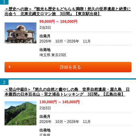
1
＜歴史への旅＞『観光も歴史もどちらも満喫！悠久の世界遺産と絶景に
出会う 北東北縄文ロマン旅 3日間』【東京駅出発】
99,000円 ～ 104,000円
2泊3日
出発月
2026年 10月 ~ 2026年 11月
出発地
埼玉県 東京23区
詳細を見る
2
＜登山中級B＞『悠久の自然と癒やしの島 世界自然遺産・屋久島 日
本最西の日本百名山・宮之浦岳トレッキング 3日間』【広島出発】
130,000円 ～ 145,000円
2泊3日
出発月
2026年 10月 ~ 2026年 11月
出発地
広島県