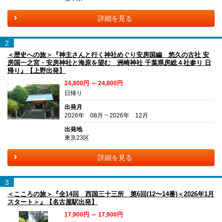
詳細を見る
2
＜歴史への旅＞『神主さんと行く神社めぐり安房国編 悠久の古社 安
房国一之宮・安房神社と海原を望む 洲崎神社 千葉県房総４社参り 日
帰り』【上野出発】
24,800円 ～ 24,800円
日帰り
出発月
2026年 08月 ~ 2026年 12月
出発地
東京23区
詳細を見る
3
＜こころの旅＞『全14回 西国三十三所 第6回(12〜14番)＜2026年1月
スタート＞』【名古屋駅出発】
17,900円 ～ 17,900円