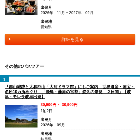
出発月
2026年 11月 ~ 2027年 02月
出発地
愛知県
詳細を見る
その他のバスツアー
1
『郡山城跡と大和郡山「大河ドラマ館」にもご案内 世界遺産・国宝・
名所10カ所めぐり 「飛鳥・藤原の宮都」悠久の奈良 ２日間』【岐
阜・モレラ岐阜出発】
30,900円 ～ 30,900円
1泊2日
出発月
2026年 09月
出発地
岐阜県