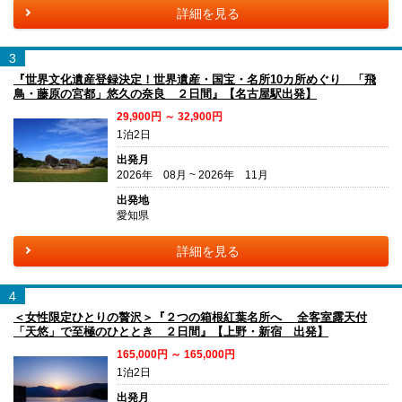
詳細を見る
3
『世界文化遺産登録決定！世界遺産・国宝・名所10カ所めぐり 「飛
鳥・藤原の宮都」悠久の奈良 ２日間』【名古屋駅出発】
29,900円 ～ 32,900円
1泊2日
出発月
2026年 08月 ~ 2026年 11月
出発地
愛知県
詳細を見る
4
＜女性限定ひとりの贅沢＞『２つの箱根紅葉名所へ 全客室露天付
「天悠」で至極のひととき ２日間』【上野・新宿 出発】
165,000円 ～ 165,000円
1泊2日
出発月