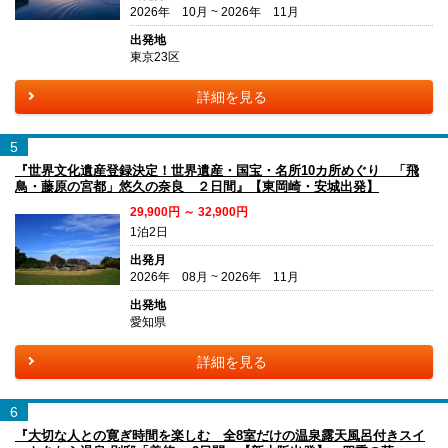
2026年 10月 ~ 2026年 11月
出発地
東京23区
詳細を見る
5
『世界文化遺産登録決定！世界遺産・国宝・名所10カ所めぐり 「飛
鳥・藤原の宮都」悠久の奈良 ２日間』【東岡崎・安城出発】
29,900円 ～ 32,900円
1泊2日
出発月
2026年 08月 ~ 2026年 11月
出発地
愛知県
詳細を見る
6
『大切な人との寛ぎ時間を楽しむ 全8室だけの温泉露天風呂付きスイ