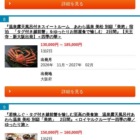
詳細を見る
8
『温泉露天風呂付きスイートルーム あわら温泉 美松 別邸「美悠」宿
泊 「タグ付き越前蟹」をゆったりお部屋食で愉しむ 2日間』【天王
寺・新大阪出発】＜四季の華＞
130,000円 ～ 185,000円
1泊2日
出発月
2026年 11月 ~ 2027年 02月
出発地
大阪府
詳細を見る
9
『若狭ふぐ・タグ付き越前蟹を愉しむ至高の美食旅 温泉露天風呂付あ
わら温泉 美松 別邸「美悠」 2日間』＜ロイヤルクルーザー四季の華／
ゆったり旅＞
150,000円 ～ 160,000円
1泊2日