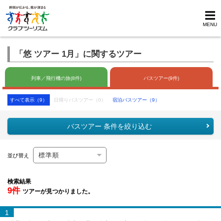
MENU
「悠 ツアー 1月」に関するツアー
列車／飛行機の旅(8件)
バスツアー(9件)
すべて表示（9）
日帰りバスツアー（0）
宿泊バスツアー（9）
バスツアー 条件を絞り込む
並び替え
検索結果
9件
ツアーが見つかりました。
1