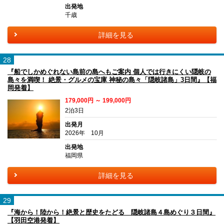
出発地
千歳
詳細を見る
28
『船でしかめぐれない島前の島へもご案内 個人では行きにくい隠岐の
島々を満喫！ 絶景・グルメの宝庫 神秘の島々「隠岐諸島」3日間』【福
岡発着】
179,000円 ～ 199,000円
2泊3日
出発月
2026年 10月
出発地
福岡県
詳細を見る
29
『海から！陸から！絶景と歴史をたどる 隠岐諸島４島めぐり３日間』
【羽田空港発着】