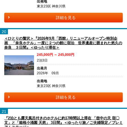
出発地
東京23区 神奈川県
詳細を見る
20
＜ひとりの贅沢＞『2026年9月「西館」リニューアルオープン特別企
画 「奈良ホテル」一度に２つの館に宿泊 世界遺産に囲まれた悠久の
奈良 ３日間』＜ゆったり滞在＞
245,000円 ～ 245,000円
2泊3日
出発月
2026年 09月
出発地
東京23区 神奈川県
詳細を見る
21
『2泊とも露天風呂付きのホテルに約17時間以上滞在 「壺中の天 宿〇
文」と「箱根小涌園 天悠」 3日間』＜ゆったり旅／ご夫婦限定／プレミ