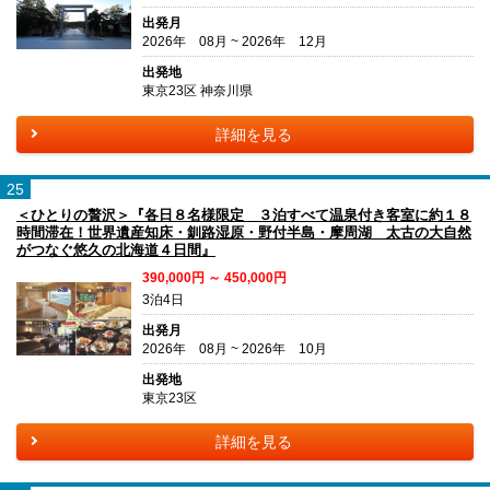
出発月
2026年 08月 ~ 2026年 12月
出発地
東京23区 神奈川県
詳細を見る
25
＜ひとりの贅沢＞『各日８名様限定 ３泊すべて温泉付き客室に約１８
時間滞在！世界遺産知床・釧路湿原・野付半島・摩周湖 太古の大自然
がつなぐ悠久の北海道４日間』
390,000円 ～ 450,000円
3泊4日
出発月
2026年 08月 ~ 2026年 10月
出発地
東京23区
詳細を見る