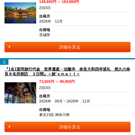
149,900円 ～ 184,900円
2泊3日
出発月
2026年 12月
出発地
茨城県
詳細を見る
2
『1名1室同旅行代金 世界遺産・法隆寺 奈良大和四寺巡礼 悠久の奈
良８名所探訪 ３日間』＜旅’ｓｍａｒｔ＞
73,900円 ～ 99,900円
2泊3日
出発月
2026年 09月 ~ 2026年 12月
出発地
東京23区 神奈川県
詳細を見る