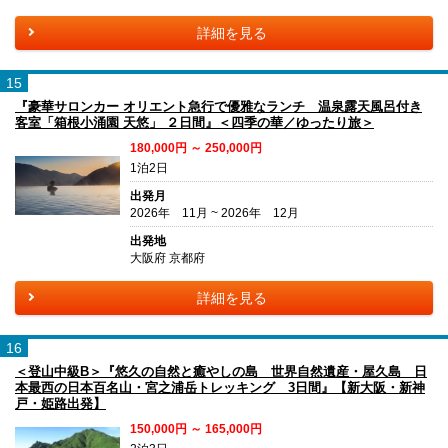
詳細を見る
15
『豪華サロンカー オリエント急行で優雅なランチ 温泉露天風呂付き
客室「箱根小涌園 天悠」 ２日間』＜四季の華／ゆったり旅＞
180,000円 ～ 250,000円
1泊2日
出発月
2026年 11月 ~ 2026年 12月
出発地
大阪府 京都府
詳細を見る
16
＜登山中級B＞『悠久の自然と癒やしの島 世界自然遺産・屋久島 日
本最西の日本百名山・宮之浦岳トレッキング 3日間』【新大阪・新神
戸・姫路出発】
150,000円 ～ 165,000円