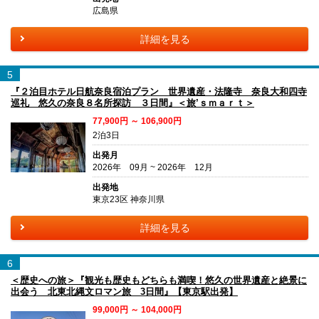
広島県
詳細を見る
5
『２泊目ホテル日航奈良宿泊プラン 世界遺産・法隆寺 奈良大和四寺
巡礼 悠久の奈良８名所探訪 ３日間』＜旅’ｓｍａｒｔ＞
77,900円 ～ 106,900円
2泊3日
出発月
2026年 09月 ~ 2026年 12月
出発地
東京23区 神奈川県
詳細を見る
6
＜歴史への旅＞『観光も歴史もどちらも満喫！悠久の世界遺産と絶景に
出会う 北東北縄文ロマン旅 3日間』【東京駅出発】
99,000円 ～ 104,000円