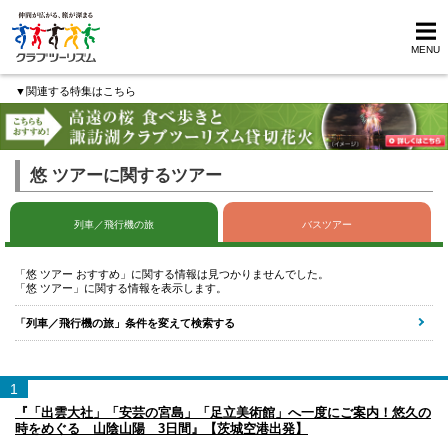
MENU
▼関連する特集はこちら
悠 ツアーに関するツアー
列車／飛行機の旅
バスツアー
「悠 ツアー おすすめ」に関する情報は見つかりませんでした。
「悠 ツアー」に関する情報を表示します。
「列車／飛行機の旅」条件を変えて検索する
1
『「出雲大社」「安芸の宮島」「足立美術館」へ一度にご案内！悠久の
時をめぐる 山陰山陽 3日間』【茨城空港出発】