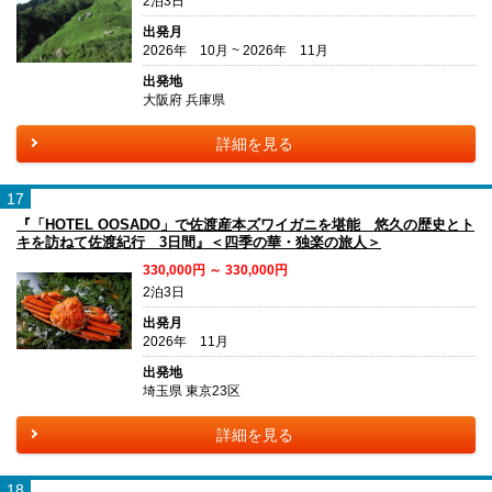
2泊3日
出発月
2026年 10月 ~ 2026年 11月
出発地
大阪府 兵庫県
詳細を見る
17
『「HOTEL OOSADO」で佐渡産本ズワイガニを堪能 悠久の歴史とト
キを訪ねて佐渡紀行 3日間』＜四季の華・独楽の旅人＞
330,000円 ～ 330,000円
2泊3日
出発月
2026年 11月
出発地
埼玉県 東京23区
詳細を見る
18