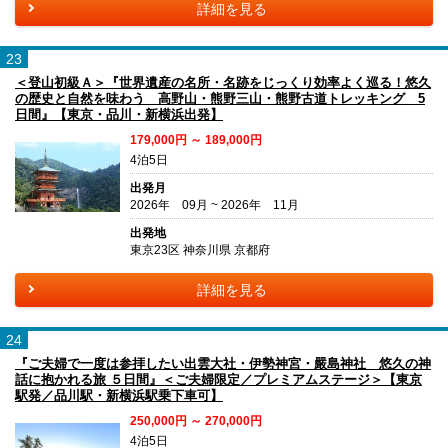
詳細を見る
23
＜登山初級Ａ＞『世界遺産の名所・名跡をじっくり効率よく巡る！悠久
の歴史と自然を味わう 高野山・熊野三山・熊野古道トレッキング 5
日間』【東京・品川・新横浜出発】
179,000円 ～ 189,000円
4泊5日
出発月
2026年 09月 ~ 2026年 11月
出発地
東京23区 神奈川県 京都府
詳細を見る
24
『ご夫婦で一度は参拝したい出雲大社・伊勢神宮・嚴島神社 悠久の神
話に抱かれる旅 ５日間』＜ご夫婦限定／プレミアムステージ＞【東京
駅発／品川駅・新横浜駅乗下車可】
250,000円 ～ 270,000円
4泊5日