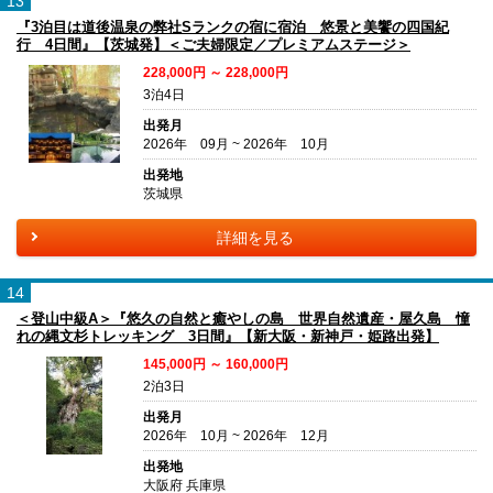
13
『3泊目は道後温泉の弊社Sランクの宿に宿泊 悠景と美饗の四国紀
行 4日間』【茨城発】＜ご夫婦限定／プレミアムステージ＞
228,000円 ～ 228,000円
3泊4日
出発月
2026年 09月 ~ 2026年 10月
出発地
茨城県
詳細を見る
14
＜登山中級A＞『悠久の自然と癒やしの島 世界自然遺産・屋久島 憧
れの縄文杉トレッキング 3日間』【新大阪・新神戸・姫路出発】
145,000円 ～ 160,000円
2泊3日
出発月
2026年 10月 ~ 2026年 12月
出発地
大阪府 兵庫県