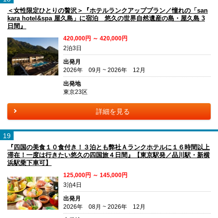
＜女性限定ひとりの贅沢＞『ホテルランクアッププラン／憧れの「san
kara hotel&spa 屋久島」に宿泊 悠久の世界自然遺産の島・屋久島 3
日間』
420,000円 ～ 420,000円
2泊3日
出発月
2026年 09月 ~ 2026年 12月
出発地
東京23区
詳細を見る
19
『四国の美食１０食付き！３泊とも弊社Ａランクホテルに１６時間以上
滞在！一度は行きたい悠久の四国旅４日間』【東京駅発／品川駅・新横
浜駅乗下車可】
125,000円 ～ 145,000円
3泊4日
出発月
2026年 08月 ~ 2026年 12月