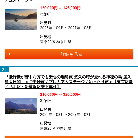
アムステージ＞
120,000円 ～ 145,000円
2泊3日
出発月
2026年 09月 ~ 2027年 03月
出発地
東京23区 神奈川県
詳細を見る
22
『飛行機が苦手な方でも安心の離島旅 悠久の時が流れる神秘の島 屋久
島４日間』＜ご夫婦旅／プレミアムステージ／ゆったり旅＞【東京駅発
／品川駅・新横浜駅乗下車可】
240,000円 ～ 320,000円
3泊4日
出発月
2026年 08月 ~ 2027年 02月
出発地
東京23区 神奈川県