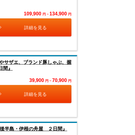
109,900
134,900
円 ~
円
詳細を見る
やサザエ、ブランド豚しゃぶ、握
日間』
39,900
70,900
円 ~
円
詳細を見る
丹後半島・伊根の舟屋 ２日間』