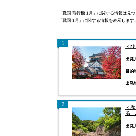
「戦国 飛行機 1月」に関する情報は見
「戦国 1月」に関する情報を表示します
1
＜ひ
出発
目的
出発
2
＜歴
る 
出発