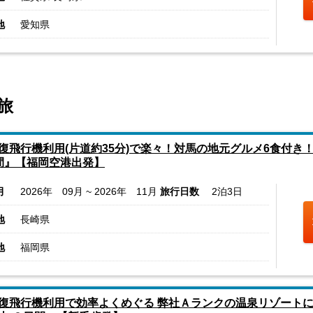
地
愛知県
旅
復飛行機利用(片道約35分)で楽々！対馬の地元グルメ6食付
間』【福岡空港出発】
月
2026年 09月 ~ 2026年 11月
旅行日数
2泊3日
地
長崎県
地
福岡県
復飛行機利用で効率よくめぐる 弊社Ａランクの温泉リゾートに