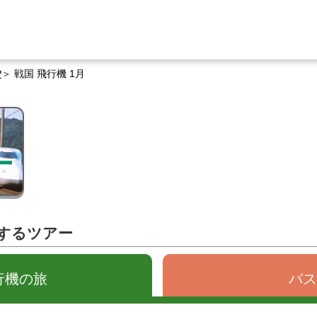
P
戦国 飛行機 1月
関するツアー
行機の旅
バス