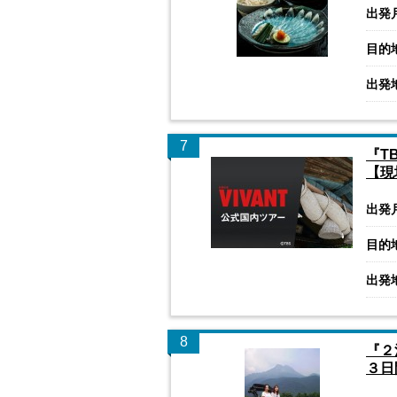
出発
目的
出発
7
『T
【現
出発
目的
出発
8
『２
３日