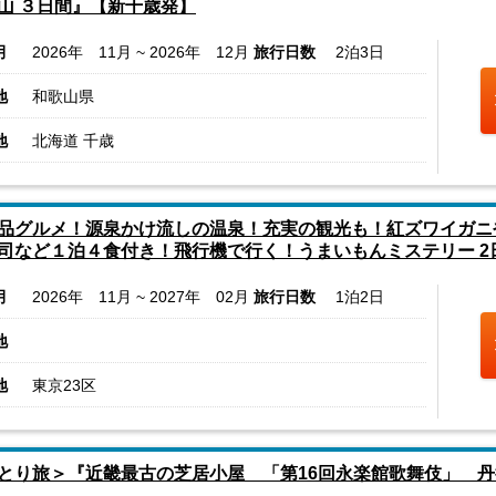
山 ３日間』【新千歳発】
月
2026年 11月 ~ 2026年 12月
旅行日数
2泊3日
地
和歌山県
地
北海道 千歳
品グルメ！源泉かけ流しの温泉！充実の観光も！紅ズワイガニ
司など１泊４食付き！飛行機で行く！うまいもんミステリー 2
月
2026年 11月 ~ 2027年 02月
旅行日数
1泊2日
地
地
東京23区
とり旅＞『近畿最古の芝居小屋 「第16回永楽館歌舞伎」 