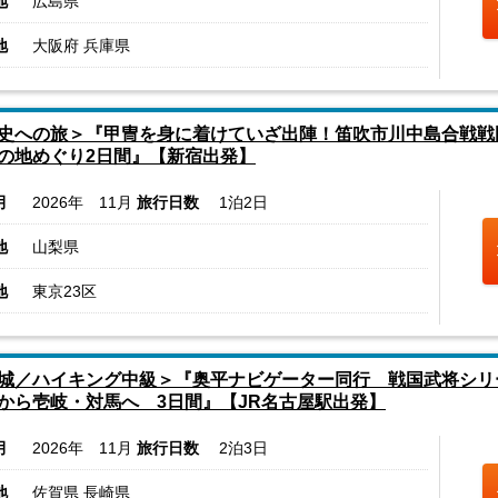
地
広島県
地
大阪府 兵庫県
史への旅＞『甲冑を身に着けていざ出陣！笛吹市川中島合戦戦国
の地めぐり2日間』【新宿出発】
月
2026年 11月
旅行日数
1泊2日
地
山梨県
地
東京23区
城／ハイキング中級＞『奥平ナビゲーター同行 戦国武将シリ
から壱岐・対馬へ 3日間』【JR名古屋駅出発】
月
2026年 11月
旅行日数
2泊3日
地
佐賀県 長崎県