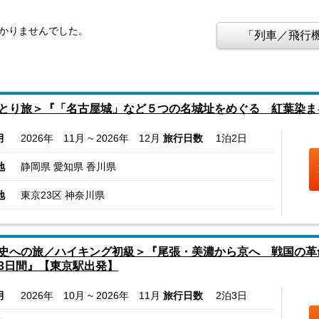
つかりませんでした。
「列車／飛行機
。
とり旅＞『「名古屋城」など５つの名城址をめぐる 紅葉染ま
月
2026年 11月 ~ 2026年 12月
旅行日数
1泊2日
地
静岡県 愛知県 香川県
地
東京23区 神奈川県
史への旅／ハイキング初級＞『尾張・美濃から京へ 戦国の革
3日間』【東京駅出発】
月
2026年 10月 ~ 2026年 11月
旅行日数
2泊3日