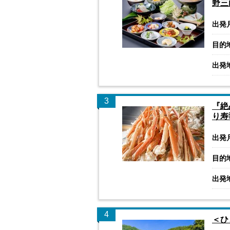
野三
出発
目的
出発
3
『絶
り寿
出発
目的
出発
4
＜ひ