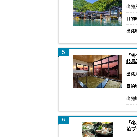
出発
目的
出発
5
『冬
岐島
出発
目的
出発
6
『冬
泊プ