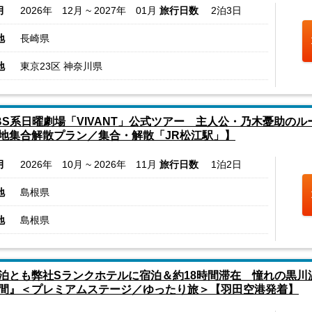
月
2026年 12月 ~ 2027年 01月
旅行日数
2泊3日
地
長崎県
地
東京23区 神奈川県
BS系日曜劇場「VIVANT」公式ツアー 主人公・乃木憂助の
地集合解散プラン／集合・解散「JR松江駅」】
月
2026年 10月 ~ 2026年 11月
旅行日数
1泊2日
地
島根県
地
島根県
泊とも弊社Sランクホテルに宿泊＆約18時間滞在 憧れの黒
間』＜プレミアムステージ／ゆったり旅＞【羽田空港発着】