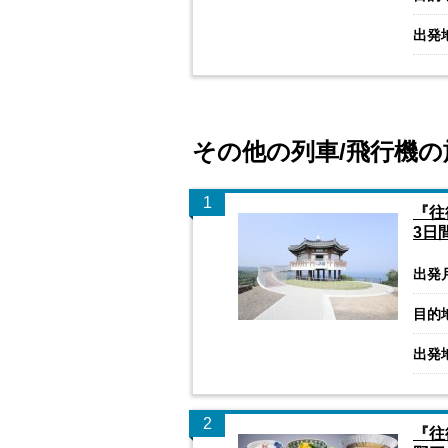
出発
その他の列車/飛行機の
1
『往
3日
出発
目的
出発
2
『往