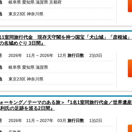
地
岐阜県 愛知県 滋賀県 京都府
地
東京23区 神奈川県
名1室同旅行代金 現存天守閣を持つ国宝「犬山城」「彦根城」
の名城めぐり 3日間』
月
2026年 11月 ~ 2026年 12月
旅行日数
2泊3日
地
岐阜県 愛知県 滋賀県
地
東京23区 神奈川県
ォーキング／テーマのある旅＞『1名1室同旅行代金／世界遺
毛利氏の足跡を巡る2日間』
月
2026年 11月 ~ 2027年 03月
旅行日数
1泊2日