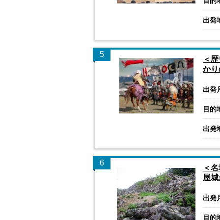
目的
出発
5
＜歴
かり
出発
目的
出発
6
＜名
屋城
出発
目的