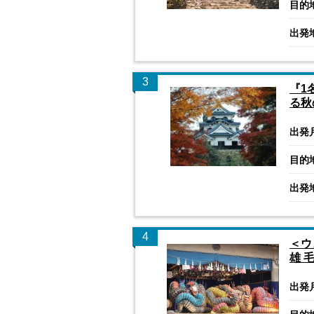
目的
出発
3
『1
る秋
出発
目的
出発
4
＜ウ
雄 
出発