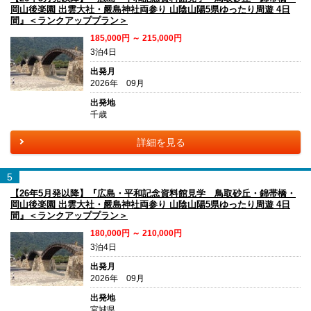
岡山後楽園 出雲大社・嚴島神社両参り 山陰山陽5県ゆったり周遊 4日
間』＜ランクアッププラン＞
185,000円 ～ 215,000円
3泊4日
出発月
2026年 09月
出発地
千歳
詳細を見る
5
【26年5月発以降】『広島・平和記念資料館見学 鳥取砂丘・錦帯橋・
岡山後楽園 出雲大社・嚴島神社両参り 山陰山陽5県ゆったり周遊 4日
間』＜ランクアッププラン＞
180,000円 ～ 210,000円
3泊4日
出発月
2026年 09月
出発地
宮城県