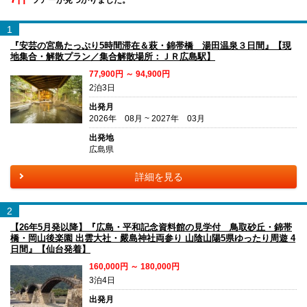
1
『安芸の宮島たっぷり5時間滞在＆萩・錦帯橋 湯田温泉３日間』【現
地集合・解散プラン／集合解散場所：ＪＲ広島駅】
77,900円 ～ 94,900円
2泊3日
出発月
2026年 08月 ~ 2027年 03月
出発地
広島県
詳細を見る
2
【26年5月発以降】『広島・平和記念資料館の見学付 鳥取砂丘・錦帯
橋・岡山後楽園 出雲大社・嚴島神社両参り 山陰山陽5県ゆったり周遊 4
日間』【仙台発着】
160,000円 ～ 180,000円
3泊4日
出発月