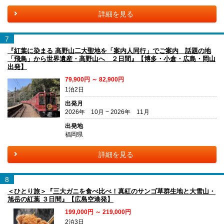
詳細を見る
7
『紅葉に染まる 高野山二大聖地を「案内人同行」でご案内 話題の地
「飛鳥」から世界遺産・高野山へ ２日間』【博多・小倉・広島・岡山
出発】
79,900円 ～ 82,900円
1泊2日
出発月
2026年 10月 ~ 2026年 11月
出発地
福岡県
詳細を見る
8
＜ひとり旅＞『三大ガニを食べ比べ！真紅のサンゴ草群生地と大雪山・
旭岳の紅葉 ３日間』【広島空港発】
199,000円 ～ 219,000円
2泊3日