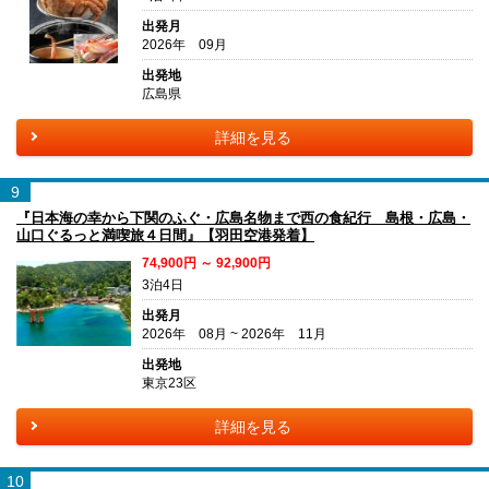
出発月
2026年 09月
出発地
広島県
詳細を見る
9
『日本海の幸から下関のふぐ・広島名物まで西の食紀行 島根・広島・
山口ぐるっと満喫旅４日間』【羽田空港発着】
74,900円 ～ 92,900円
3泊4日
出発月
2026年 08月 ~ 2026年 11月
出発地
東京23区
詳細を見る
10