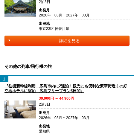
2泊3日
出発月
2026年 08月 ~ 2027年 03月
出発地
東京23区 神奈川県
詳細を見る
その他の列車/飛行機の旅
1
『往復新幹線利用 広島市内に2連泊！観光にも便利な繁華街近くの好
立地ホテルに宿泊 広島フリープラン3日間』
39,900円 ～ 44,900円
2泊3日
出発月
2026年 08月 ~ 2027年 03月
出発地
愛知県