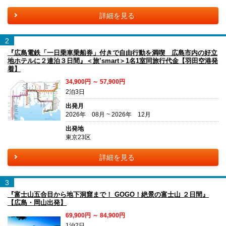
詳細を見る
2
『広島電鉄「一日乗車乗船券」付きで自由行動を満喫 広島市内の好立
地ホテルに２連泊３日間』＜旅’smart＞1名1室同旅行代金【羽田空港発
着】
34,900円 ～ 57,900円
2泊3日
出発月
2026年 08月 ~ 2026年 12月
出発地
東京23区
詳細を見る
3
『富士山五合目から地下洞窟まで！ GOGO！絶景の富士山 ２日間』
【広島・岡山出発】
69,900円 ～ 84,900円
1泊2日