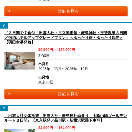
詳細を見る
6
『３日間で７食付！出雲大社・足立美術館・嚴島神社・玉造温泉３日間
／宿泊ホテルアップグレードプラン』＜ゆったり旅・ゆったり観光＞
【羽田空港発着】
99,900円 ～ 129,900円
2泊3日
出発月
2026年 08月 ~ 2026年 12月
出発地
東京23区
詳細を見る
7
『出雲大社団体祈祷 出雲大社・嚴島神社両参り 山陰山陽ゴールデン
ルート３日間』【東京駅発／品川駅・新横浜駅乗下車可】
84,900円 ～ 164,900円