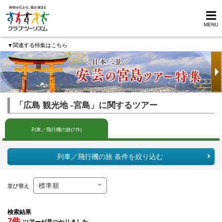
MENU
▼関連する特集はこちら
「広島 観光地 -宮島」に関するツアー
列車／飛行機の旅(7件)
列車／飛行機の旅 条件を絞り込む
並び替え
検索結果
7件
ツアーが見つかりました。