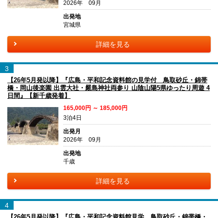
2026年 09月
出発地
宮城県
詳細を見る
3
【26年5月発以降】『広島・平和記念資料館の見学付 鳥取砂丘・錦帯
橋・岡山後楽園 出雲大社・嚴島神社両参り 山陰山陽5県ゆったり周遊 4
日間』【新千歳発着】
165,000円 ～ 185,000円
3泊4日
出発月
2026年 09月
出発地
千歳
詳細を見る
4
【26年5月発以降】『広島・平和記念資料館見学 鳥取砂丘・錦帯橋・