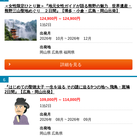
＜女性限定ひとり旅＞『地元女性ガイドが語る熊野の魅力 世界遺産・
熊野三山聖地めぐり ２日間』【博多・小倉・広島・岡山出発】
124,900円 ～ 124,900円
1泊2日
出発月
2026年 10月 ~ 2026年 12月
出発地
岡山県 広島県 福岡県
詳細を見る
6
『はじめての聖徳太子 一生を辿る その謎に迫る9つの地へ 飛鳥・斑鳩
2日間』【広島・岡山出発】
109,000円 ～ 114,000円
1泊2日
出発月
2026年 08月 ~ 2026年 09月
出発地
岡山県 広島県