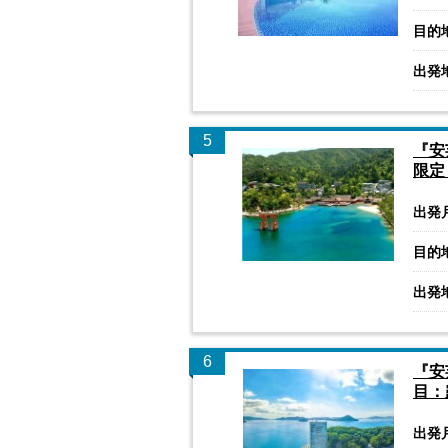
目的
出発
5
『安
限定
出発
目的
出発
6
『安
目：
出発