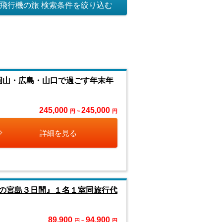
飛行機の旅 検索条件を絞り込む
岡山・広島・山口で過ごす年末年
245,000
245,000
円 ~
円
詳細を見る
の宮島３日間』１名１室同旅行代
89,900
94,900
円 ~
円