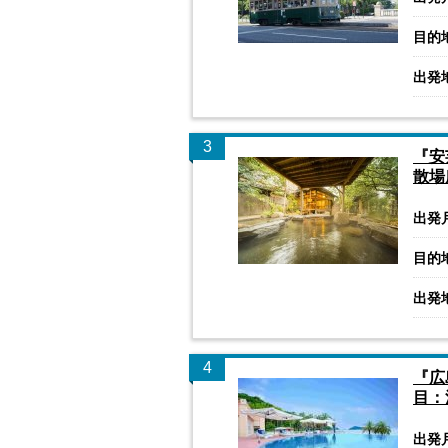
目的
出発
3
『安
散場
出発
目的
出発
4
『広
目：
出発