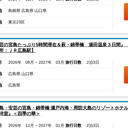
地
島根県 広島県 山口県
地
東京23区
芸の宮島たっぷり5時間滞在＆萩・錦帯橋 湯田温泉３日間』
所：ＪＲ広島駅】
月
2026年 08月 ~ 2027年 03月
旅行日数
2泊3日
地
広島県 山口県
地
広島県
島・安芸の宮島・錦帯橋 瀬戸内海・周防大島のリゾートホテル
洋室』＜四季の華＞
月
2026年 12月 ~ 2027年 01月
旅行日数
2泊3日