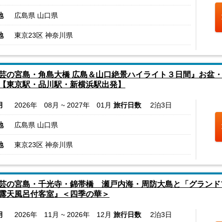
地
広島県 山口県
地
東京23区 神奈川県
芸の宮島・角島大橋 広島＆山口絶景ハイライト３日間』お盆
【東京駅・品川駅・新横浜駅出発】
月
2026年 08月 ~ 2027年 01月
旅行日数
2泊3日
地
広島県 山口県
地
東京23区 神奈川県
芸の宮島・千光寺・錦帯橋 瀬戸内海・周防大島と「グランド
露天風呂付客室』＜四季の華＞
月
2026年 11月 ~ 2026年 12月
旅行日数
2泊3日