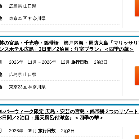
地
広島県 山口県
地
東京23区 神奈川県
芸の宮島・千光寺・錦帯橋 瀬戸内海・周防大島「マリッサリ
ンスホテル広島」3日間／2泊目：洋室プラン』＜四季の華＞
月
2026年 11月 ~ 2026年 12月
旅行日数
2泊3日
地
広島県 山口県
地
東京23区 神奈川県
ルバーウィーク限定 広島・安芸の宮島・錦帯橋 2つのリゾート
3日間／2泊目：露天風呂付洋室』＜四季の華＞
月
2026年 09月
旅行日数
2泊3日