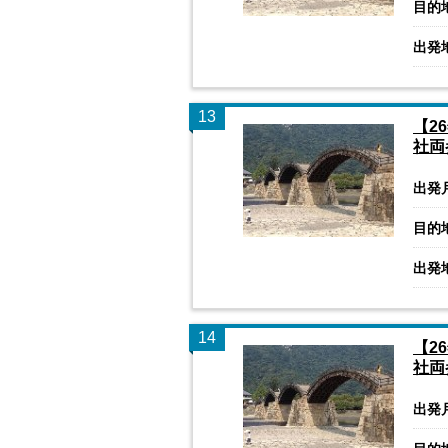
目的
出発
13
【2
社両
出発
目的
出発
14
【2
社両
出発