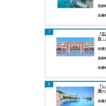
目的
出発
7
『広
目：
出発
目的
出発
8
『シ
用〜
出発