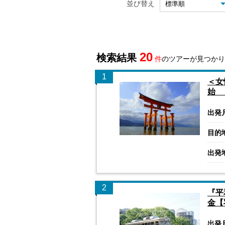
並び替え
20
検索結果
件
のツアーが見つかり
1
＜女
始 
出発
目的
出発
2
『平
金【
出発