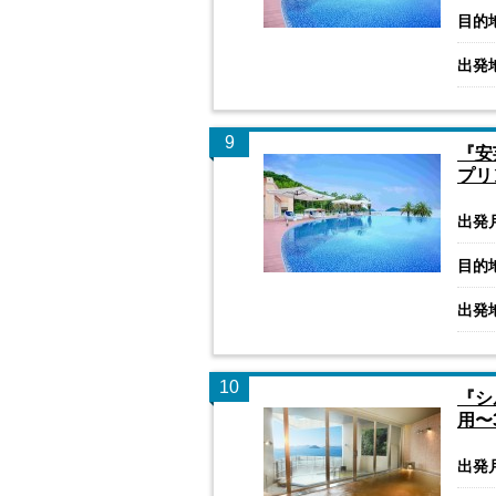
目的
出発
9
『安
プリ
出発
目的
出発
10
『シ
用〜
出発