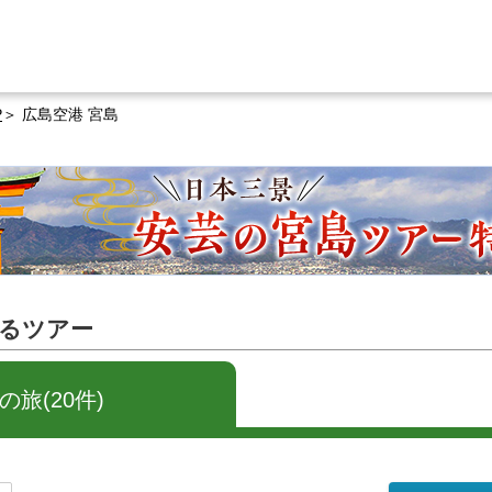
P
広島空港 宮島
するツアー
旅(20件)