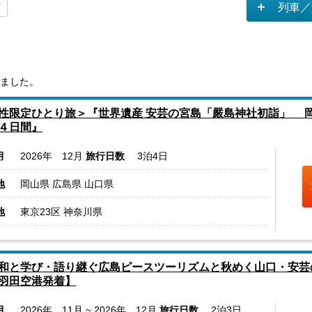
列車／
ました。
性限定ひとり旅＞『世界遺産 安芸の宮島「嚴島神社初詣」 
４日間』
月
2026年 12月
旅行日数
3泊4日
地
岡山県 広島県 山口県
地
東京23区 神奈川県
和と学び・語り継ぐ広島ピースツーリズムと秋めく山口・安芸
羽田空港発着】
月
2026年 11月 ~ 2026年 12月
旅行日数
2泊3日