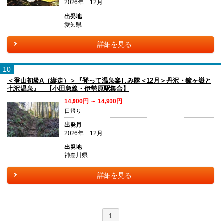
2026年 12月
出発地
愛知県
詳細を見る
10
＜登山初級A（縦走）＞『登って温泉楽しみ隊＜12月＞丹沢・鐘ヶ嶽と
七沢温泉』 【小田急線・伊勢原駅集合】
14,900円 ～ 14,900円
日帰り
出発月
2026年 12月
出発地
神奈川県
詳細を見る
1