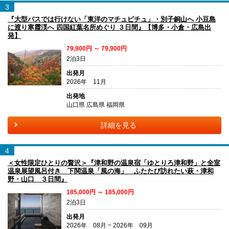
3
『大型バスでは行けない「東洋のマチュピチュ」・別子銅山へ 小豆島
に渡り寒霞渓へ 四国紅葉名所めぐり ３日間』【博多・小倉・広島出
発】
79,900円 ～ 79,900円
2泊3日
出発月
2026年 11月
出発地
山口県 広島県 福岡県
詳細を見る
4
＜女性限定ひとりの贅沢＞『津和野の温泉宿「ゆとりろ津和野」と全室
温泉展望風呂付き 下関温泉「風の海」 ふたたび訪れたい萩・津和
野・山口 ３日間』
185,000円 ～ 185,000円
2泊3日
出発月
2026年 08月 ~ 2026年 09月