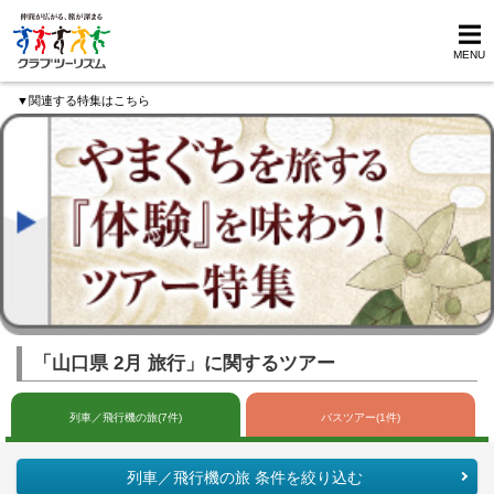
MENU
▼関連する特集はこちら
「山口県 2月 旅行」に関するツアー
列車／飛行機の旅(7件)
バスツアー(1件)
列車／飛行機の旅 条件を絞り込む