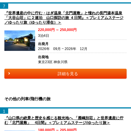
7
『世界遺産の中に佇む・はぎ温泉「北門屋敷」と憧れの長門湯本温泉
「大谷山荘」に２連泊 山口探訪の旅 ４日間』＜プレミアムステージ
／ゆったり旅（ゆったり滞在）＞
220,000円 ～ 250,000円
3泊4日
出発月
2026年 09月 ~ 2026年 12月
出発地
東京23区 神奈川県
詳細を見る
その他の列車/飛行機の旅
1
『山口県の絶景と歴史を感じる観光地へ 「雁嶋別荘」と世界遺産に佇
む「北門屋敷」 4日間』＜プレミアムステージ/ゆったり旅＞
180,000円 ～ 205,000円