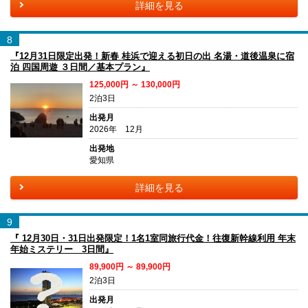
詳細を見る
8
『12月31日限定出発！新春 桂浜で迎える初日の出 名湯・道後温泉に宿
泊 四国周遊 ３日間／基本プラン』
125,000円 ～ 130,000円
2泊3日
出発月
2026年 12月
出発地
愛知県
詳細を見る
9
『 12月30日・31日出発限定！1名1室同旅行代金！往復新幹線利用 年末
年始ミステリー 3日間』
89,900円 ～ 89,900円
2泊3日
出発月