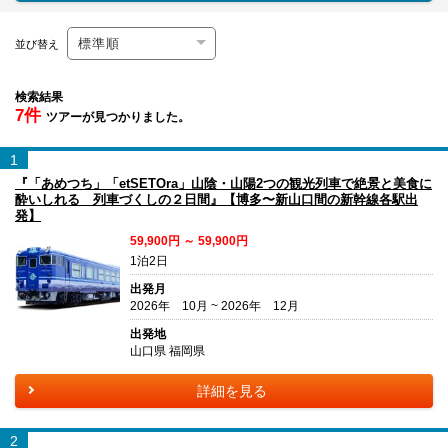
並び替え
検索結果
7件
ツアーが見つかりました。
1
『「あめつち」「etSETOra」山陰・山陽2つの観光列車で絶景と美食に
酔いしれる 列車づくしの２日間』【博多〜新山口間の新幹線各駅出
発】
59,900円 ～ 59,900円
1泊2日
出発月
2026年 10月 ~ 2026年 12月
出発地
山口県 福岡県
詳細を見る
2