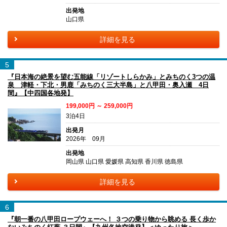
出発地
山口県
詳細を見る
5
『日本海の絶景を望む五能線「リゾートしらかみ」とみちのく3つの温
泉 津軽・下北・男鹿「みちのく三大半島」と八甲田・奥入瀬 4日
間』【中四国各地発】
199,000円 ～ 259,000円
3泊4日
出発月
2026年 09月
出発地
岡山県 山口県 愛媛県 高知県 香川県 徳島県
詳細を見る
6
『朝一番の八甲田ロープウェーへ！ ３つの乗り物から眺める 長く歩か