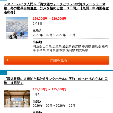
＜スノーハイク入門＞『流氷遊ウォークとフレぺの滝スノーシュー体
験 冬の世界自然遺産 知床を極める旅 ３日間』【九州・中四国各空
港出発】
159,000円 ～ 229,000円
2泊3日
出発月
2027年 02月 ~ 2027年 03月
出発地
岡山県 山口県 広島県 愛媛県 高知県 香川県 徳島県 福岡
県 長崎県 大分県 熊本県 宮崎県 鹿児島県
詳細を見る
3
『萩温泉郷に２連泊と弊社Sランクホテルに宿泊 ゆったりめぐる山口
旅 ４日間』
135,000円 ～ 175,000円
3泊4日
出発月
2026年 09月 ~ 2026年 12月
出発地