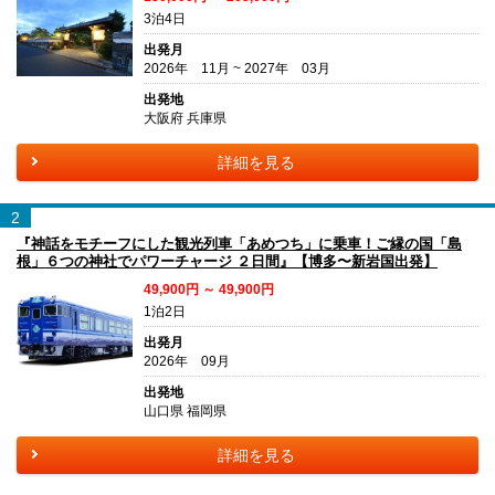
3泊4日
出発月
2026年 11月 ~ 2027年 03月
出発地
大阪府 兵庫県
詳細を見る
2
『神話をモチーフにした観光列車「あめつち」に乗車！ご縁の国「島
根」６つの神社でパワーチャージ ２日間』【博多〜新岩国出発】
49,900円 ～ 49,900円
1泊2日
出発月
2026年 09月
出発地
山口県 福岡県
詳細を見る