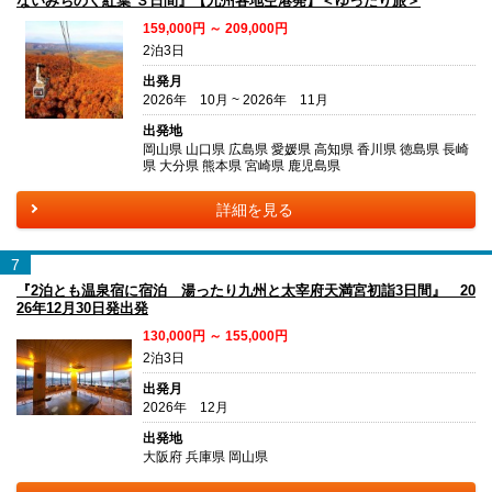
ないみちのく紅葉 ３日間』【九州各地空港発】＜ゆったり旅＞
159,000円 ～ 209,000円
2泊3日
出発月
2026年 10月 ~ 2026年 11月
出発地
岡山県 山口県 広島県 愛媛県 高知県 香川県 徳島県 長崎
県 大分県 熊本県 宮崎県 鹿児島県
詳細を見る
7
『2泊とも温泉宿に宿泊 湯ったり九州と太宰府天満宮初詣3日間』 20
26年12月30日発出発
130,000円 ～ 155,000円
2泊3日
出発月
2026年 12月
出発地
大阪府 兵庫県 岡山県