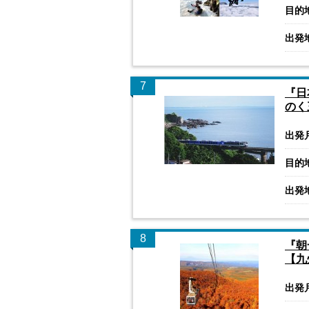
目的
出発
7
『日
のく
出発
目的
出発
8
『朝
【九
出発