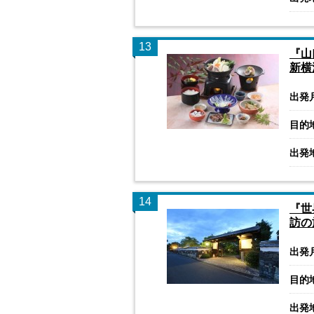
13
『山
新横
出発
目的
出発
14
『世
訪の
出発
目的
出発