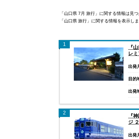
「山口県 7月 旅行」に関する情報は見
「山口県 旅行」に関する情報を表示し
1
『山
レミ
出発
目的
出発
2
『神
ジ 
出発