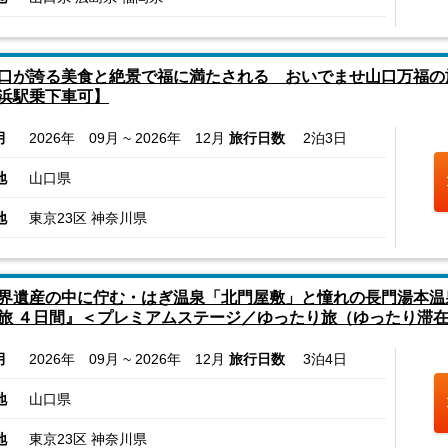
口が誇る美食と絶景で福に満たされる おいでませ山口万福の
浜駅乗下車可】
月
2026年 09月 ~ 2026年 12月
旅行日数
2泊3日
地
山口県
地
東京23区 神奈川県
界遺産の中に佇む・はぎ温泉「北門屋敷」と憧れの長門湯本温
旅 ４日間』＜プレミアムステージ／ゆったり旅（ゆったり滞
月
2026年 09月 ~ 2026年 12月
旅行日数
3泊4日
地
山口県
地
東京23区 神奈川県