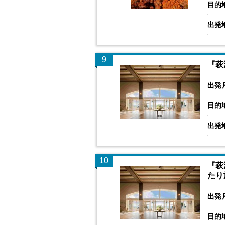
目的
出発
9
『萩
出発
目的
出発
10
『萩
たり
出発
目的