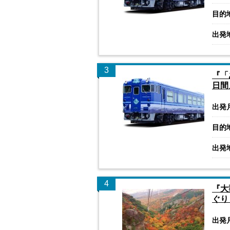
目的
出発
3
『「
日間
出発
目的
出発
4
『大
ぐり
出発