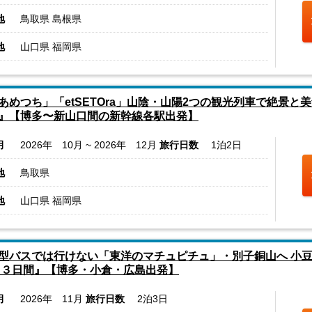
地
鳥取県 島根県
地
山口県 福岡県
あめつち」「etSETOra」山陰・山陽2つの観光列車で絶景
』【博多〜新山口間の新幹線各駅出発】
月
2026年 10月 ~ 2026年 12月
旅行日数
1泊2日
地
鳥取県
地
山口県 福岡県
型バスでは行けない「東洋のマチュピチュ」・別子銅山へ 小豆
 ３日間』【博多・小倉・広島出発】
月
2026年 11月
旅行日数
2泊3日