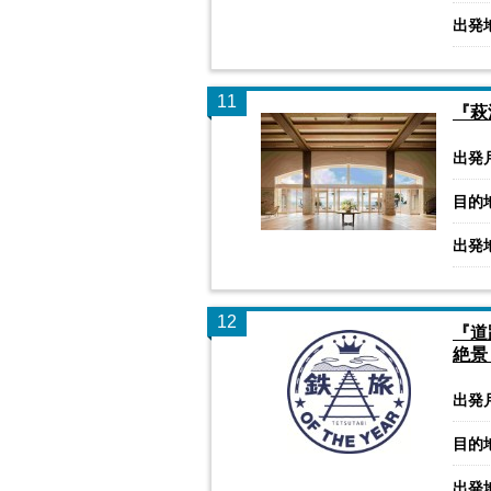
出発
11
『萩
出発
目的
出発
12
『道
絶景
出発
目的
出発