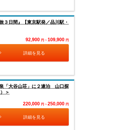
旅３日間』【東京駅発／品川駅・
92,900
109,900
円 ~
円
詳細を見る
泉「大谷山荘」に２連泊 山口探
在）＞
220,000
250,000
円 ~
円
詳細を見る