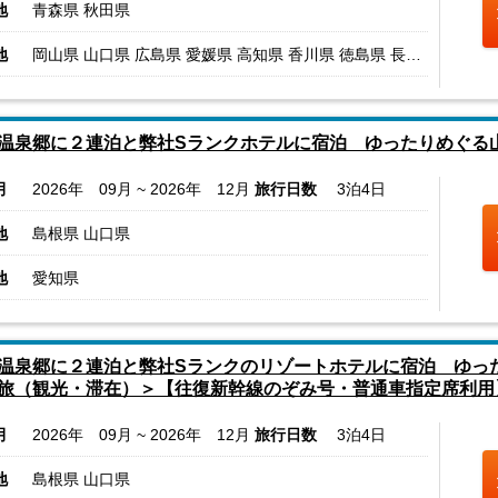
地
青森県 秋田県
地
岡山県 山口県 広島県 愛媛県 高知県 香川県 徳島県 長崎県 大分県 熊本県 宮崎県 鹿児島県
温泉郷に２連泊と弊社Sランクホテルに宿泊 ゆったりめぐる
月
2026年 09月 ~ 2026年 12月
旅行日数
3泊4日
地
島根県 山口県
地
愛知県
温泉郷に２連泊と弊社Sランクのリゾートホテルに宿泊 ゆっ
旅（観光・滞在）＞【往復新幹線のぞみ号・普通車指定席利用
月
2026年 09月 ~ 2026年 12月
旅行日数
3泊4日
地
島根県 山口県