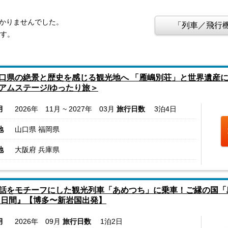
つかりませんでした。
「列車／飛行機
ます。
口県の絶景と歴史を感じる観光地へ 「雁嶋別荘」と世界遺産
アムステージ/ゆったり旅＞
月
2026年 11月 ~ 2027年 03月
旅行日数
3泊4日
地
山口県 福岡県
地
大阪府 兵庫県
話をモチーフにした観光列車「あめつち」に乗車！ご縁の国「
２日間』【博多〜新岩国出発】
月
2026年 09月
旅行日数
1泊2日