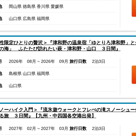
地
岡山県 徳島県 香川県 愛媛県
地
山口県 広島県 福岡県
性限定ひとりの贅沢＞『津和野の温泉宿「ゆとりろ津和野」と
の海」 ふたたび訪れたい萩・津和野・山口 ３日間』
月
2026年 08月 ~ 2026年 09月
旅行日数
2泊3日
地
島根県 山口県 福岡県
地
山口県
ノーハイク入門＞『流氷遊ウォークとフレぺの滝スノーシュー
る旅 ３日間』【九州・中四国各空港出発】
月
2027年 02月 ~ 2027年 03月
旅行日数
2泊3日