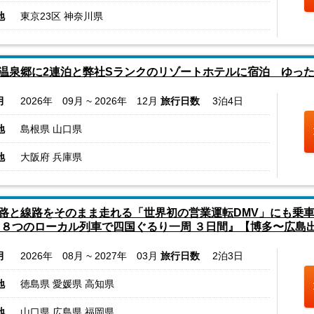
地
東京23区 神奈川県
温泉郷に2連泊と弊社Sランクのリゾートホテルに宿泊 ゆった
月
2026年 09月 ~ 2026年 12月
旅行日数
3泊4日
地
島根県 山口県
地
大阪府 兵庫県
路と線路をそのまま走れる「世界初の営業運転DMV」にも乗
 ８つのローカル列車で四国ぐるり一周 ３日間』【博多〜広島
月
2026年 08月 ~ 2027年 03月
旅行日数
2泊3日
地
徳島県 愛媛県 高知県
地
山口県 広島県 福岡県