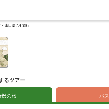
P
山口県 7月 旅行
関するツアー
行機の旅
バス