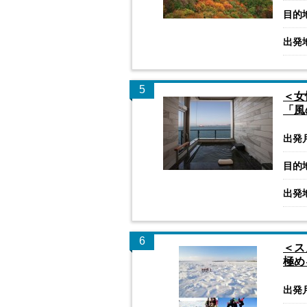
目的
出発
5
＜女
「風
出発
目的
出発
6
＜ス
極め
出発