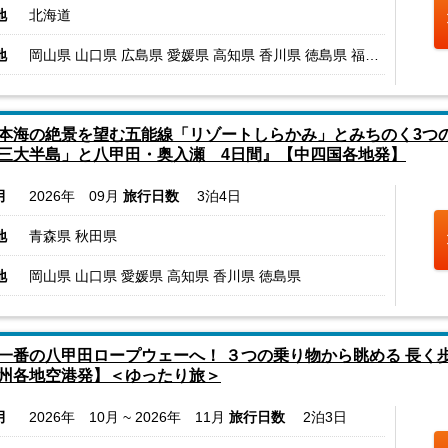
地
北海道
地
岡山県 山口県 広島県 愛媛県 高知県 香川県 徳島県 福岡県 長崎県 大分県 熊本県 宮崎県 鹿児島県
本海の絶景を望む五能線「リゾートしらかみ」とみちのく3つ
三大半島」と八甲田・奥入瀬 4日間』【中四国各地発】
月
2026年 09月
旅行日数
3泊4日
地
青森県 秋田県
地
岡山県 山口県 愛媛県 高知県 香川県 徳島県
一番の八甲田ロープウェーへ！ ３つの乗り物から眺める 長く
州各地空港発】＜ゆったり旅＞
月
2026年 10月 ~ 2026年 11月
旅行日数
2泊3日