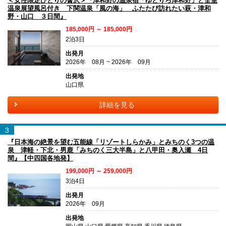
＜女性限定ひとりの贅沢＞『津和野の温泉宿「ゆとりろ津和野」と全室
温泉展望風呂付き 下関温泉「風の海」 ふたたび訪れたい萩・津和
野・山口 ３日間』
185,000円 ～ 185,000円
2泊3日
出発月
2026年 08月 ~ 2026年 09月
出発地
山口県
詳細を見る
3
『日本海の絶景を望む五能線「リゾートしらかみ」とみちのく3つの温
泉 津軽・下北・男鹿「みちのく三大半島」と八甲田・奥入瀬 4日
間』【中四国各地発】
199,000円 ～ 259,000円
3泊4日
出発月
2026年 09月
出発地