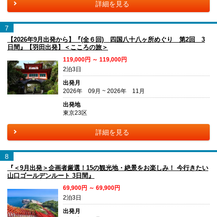
詳細を見る
7
【2026年9月出発から】『(全６回) 四国八十八ヶ所めぐり 第2回 3
日間』【羽田出発】＜こころの旅＞
119,000円 ～ 119,000円
2泊3日
出発月
2026年 09月 ~ 2026年 11月
出発地
東京23区
詳細を見る
8
『＜9月出発＞企画者厳選！15の観光地・絶景をお楽しみ！ 今行きたい
山口ゴールデンルート 3日間』
69,900円 ～ 69,900円
2泊3日
出発月