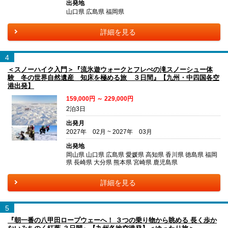
出発地
山口県 広島県 福岡県
詳細を見る
4
＜スノーハイク入門＞『流氷遊ウォークとフレぺの滝スノーシュー体
験 冬の世界自然遺産 知床を極める旅 ３日間』【九州・中四国各空
港出発】
159,000円 ～ 229,000円
2泊3日
出発月
2027年 02月 ~ 2027年 03月
出発地
岡山県 山口県 広島県 愛媛県 高知県 香川県 徳島県 福岡
県 長崎県 大分県 熊本県 宮崎県 鹿児島県
詳細を見る
5
『朝一番の八甲田ロープウェーへ！ ３つの乗り物から眺める 長く歩か