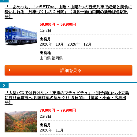
『「あめつち」「etSETOra」山陰・山陽2つの観光列車で絶景と美食に
酔いしれる 列車づくしの２日間』【博多〜新山口間の新幹線各駅出
発】
59,900円 ～ 59,900円
1泊2日
出発月
2026年 10月 ~ 2026年 12月
出発地
山口県 福岡県
詳細を見る
3
『大型バスでは行けない「東洋のマチュピチュ」・別子銅山へ 小豆島
に渡り寒霞渓へ 四国紅葉名所めぐり ３日間』【博多・小倉・広島出
発】
79,900円 ～ 79,900円
2泊3日
出発月
2026年 11月