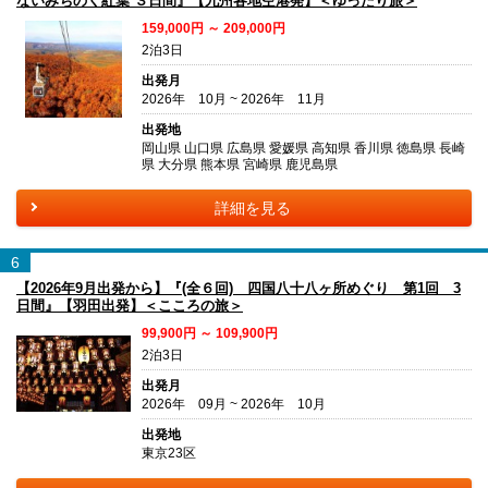
ないみちのく紅葉 ３日間』【九州各地空港発】＜ゆったり旅＞
159,000円 ～ 209,000円
2泊3日
出発月
2026年 10月 ~ 2026年 11月
出発地
岡山県 山口県 広島県 愛媛県 高知県 香川県 徳島県 長崎
県 大分県 熊本県 宮崎県 鹿児島県
詳細を見る
6
【2026年9月出発から】『(全６回) 四国八十八ヶ所めぐり 第1回 3
日間』【羽田出発】＜こころの旅＞
99,900円 ～ 109,900円
2泊3日
出発月
2026年 09月 ~ 2026年 10月
出発地
東京23区