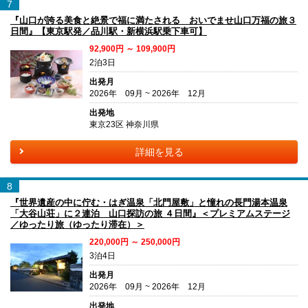
7
『山口が誇る美食と絶景で福に満たされる おいでませ山口万福の旅３
日間』【東京駅発／品川駅・新横浜駅乗下車可】
92,900円 ～ 109,900円
2泊3日
出発月
2026年 09月 ~ 2026年 12月
出発地
東京23区 神奈川県
詳細を見る
8
『世界遺産の中に佇む・はぎ温泉「北門屋敷」と憧れの長門湯本温泉
「大谷山荘」に２連泊 山口探訪の旅 ４日間』＜プレミアムステージ
／ゆったり旅（ゆったり滞在）＞
220,000円 ～ 250,000円
3泊4日
出発月
2026年 09月 ~ 2026年 12月
出発地