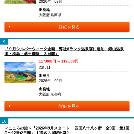
2026年 09月
出発地
大阪府 兵庫県
詳細を見る
9
『９月シルバーウィーク企画 弊社Aランク温泉宿に連泊 銀山温泉
街・松島・蔵王御釜 ３日間』
117,000円 ～ 119,000円
2泊3日
出発月
2026年 09月
出発地
大阪府 京都府
詳細を見る
10
＜こころの旅＞『2026年9月スタート 四国八十八ヶ所 全9回 第1回
(1〜12番)2日間』【JR名古屋駅出発】