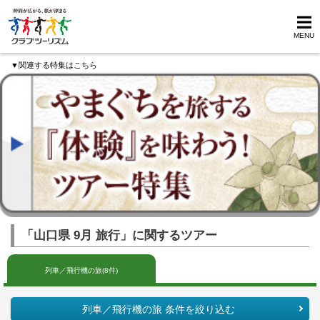
MENU
▼関連する特集はこちら
「山口県 9月 旅行」に関するツアー
列車／飛行機の旅(8件)
列車／飛行機の旅 条件を絞り込む