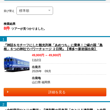
並び替え
検索結果
8件
ツアーが見つかりました。
1
『神話をモチーフにした観光列車「あめつち」に乗車！ご縁の国「島
根」６つの神社でパワーチャージ ２日間』【博多〜新岩国出発】
49,900円 ～ 49,900円
1泊2日
出発月
2026年 09月
出発地
山口県 福岡県
詳細を見る
2