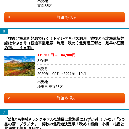
出発地
東京23区
詳細を見る
6
『往復北海道新幹線で行く！トイレ付きバス利用 往復とも北海道新幹
線はやぶさ号（普通車指定席）利用 秋めく北海道三都と一足早い紅葉
の旭岳 ４日間』
119,900円 ～ 184,900円
3泊4日
出発月
2026年 09月 ~ 2026年 10月
出発地
埼玉県 東京23区
詳細を見る
7
『2泊とも弊社Aランクホテル/1泊目は北海道にわずか7軒しかない「5つ
星の宿・プラチナ」 錦秋の北海道決定版！秋めく函館・小樽・札幌と
北海道の美食 ３日間』