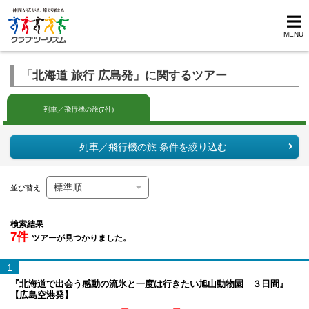
MENU
「北海道 旅行 広島発」に関するツアー
列車／飛行機の旅(7件)
列車／飛行機の旅 条件を絞り込む
並び替え
検索結果
7件
ツアーが見つかりました。
1
『北海道で出会う感動の流氷と一度は行きたい旭山動物園 ３日間』
【広島空港発】