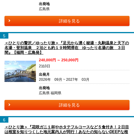
出発地
広島県
詳細を見る
5
＜ひとりの贅沢／ゆったり旅＞『足元から湧く秘湯・丸駒温泉と天下の
名湯・登別温泉 ２泊とも約１９時間滞在 ゆったり名湯の旅 ３日
間』【福岡・広島発】
240,000円 ～ 250,000円
2泊3日
出発月
2026年 09月 ~ 2027年 03月
出発地
広島県 福岡県
詳細を見る
6
＜ひとり旅＞『花咲ガニ１杯やホタテフルコースなど５食付き！２日目
は根室を知りつくした地元案内人が同行！あなたの知らないDEEPな根