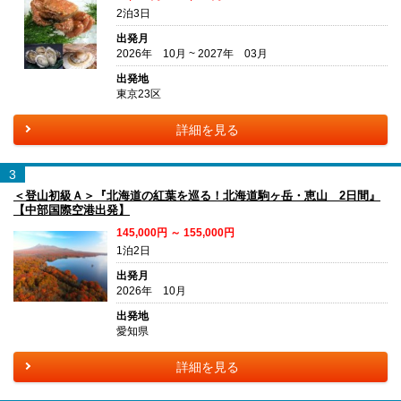
2泊3日
出発月
2026年 10月 ~ 2027年 03月
出発地
東京23区
詳細を見る
3
＜登山初級Ａ＞『北海道の紅葉を巡る！北海道駒ヶ岳・恵山 2日間』
【中部国際空港出発】
145,000円 ～ 155,000円
1泊2日
出発月
2026年 10月
出発地
愛知県
詳細を見る