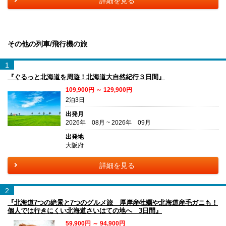
詳細を見る
その他の列車/飛行機の旅
1
『ぐるっと北海道を周遊！北海道大自然紀行３日間』
109,900円 ～ 129,900円
2泊3日
出発月
2026年 08月 ~ 2026年 09月
出発地
大阪府
詳細を見る
2
『北海道7つの絶景と7つのグルメ旅 厚岸産牡蠣や北海道産毛ガニも！
個人では行きにくい北海道さいはての地へ 3日間』
59,900円 ～ 94,900円