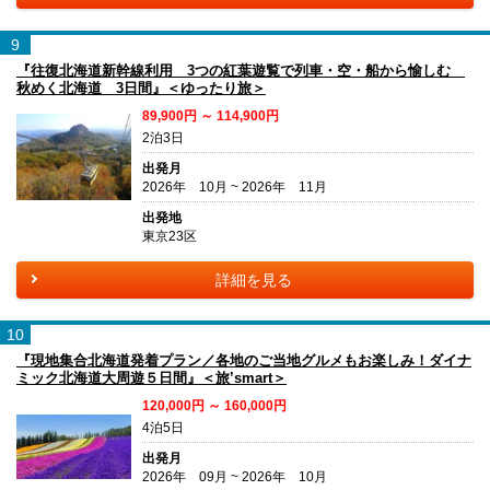
9
『往復北海道新幹線利用 3つの紅葉遊覧で列車・空・船から愉しむ
秋めく北海道 3日間』＜ゆったり旅＞
89,900円 ～ 114,900円
2泊3日
出発月
2026年 10月 ~ 2026年 11月
出発地
東京23区
詳細を見る
10
『現地集合北海道発着プラン／各地のご当地グルメもお楽しみ！ダイナ
ミック北海道大周遊５日間』＜旅’smart＞
120,000円 ～ 160,000円
4泊5日
出発月
2026年 09月 ~ 2026年 10月