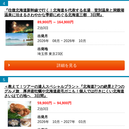
4
『往復北海道新幹線で行く！北海道を代表する名湯 登別温泉と洞爺湖
温泉に泊まるさわやかな季節にめぐる北海道三都 3日間』
89,900円 ～ 164,900円
2泊3日
出発月
2026年 08月 ~ 2026年 10月
出発地
埼玉県 東京23区
詳細を見る
5
＜教えて！ツアーの達人スペシャルプラン＞『北海道7つの絶景と7つの
グルメ旅 厚岸産牡蠣や北海道産毛ガニも！個人では行きにくい北海道
さいはての地へ 3日間』
59,900円 ～ 94,900円
2泊3日
出発月
2026年 10月 ~ 2027年 03月