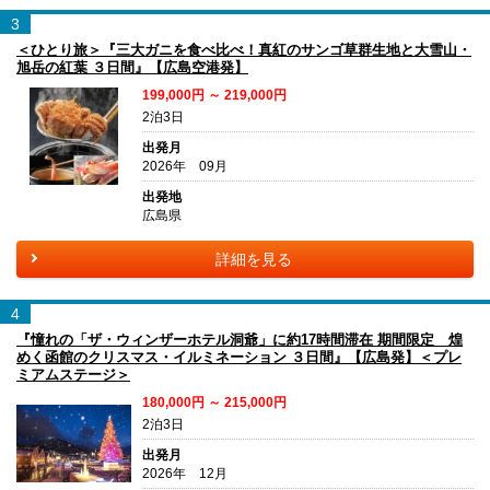
3
＜ひとり旅＞『三大ガニを食べ比べ！真紅のサンゴ草群生地と大雪山・
旭岳の紅葉 ３日間』【広島空港発】
199,000円 ～ 219,000円
2泊3日
出発月
2026年 09月
出発地
広島県
詳細を見る
4
『憧れの「ザ・ウィンザーホテル洞爺」に約17時間滞在 期間限定 煌
めく函館のクリスマス・イルミネーション ３日間』【広島発】＜プレ
ミアムステージ＞
180,000円 ～ 215,000円
2泊3日
出発月
2026年 12月