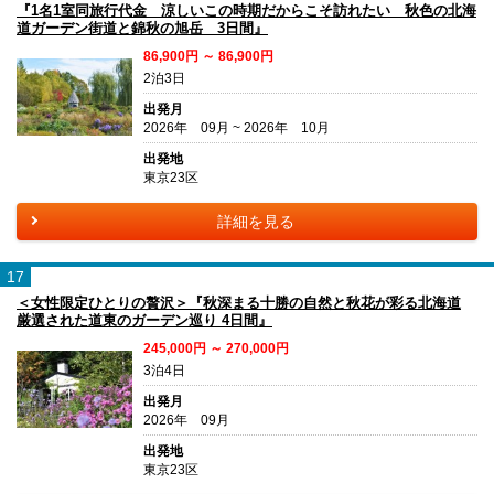
『1名1室同旅行代金 涼しいこの時期だからこそ訪れたい 秋色の北海
道ガーデン街道と錦秋の旭岳 3日間』
86,900円 ～ 86,900円
2泊3日
出発月
2026年 09月 ~ 2026年 10月
出発地
東京23区
詳細を見る
17
＜女性限定ひとりの贅沢＞『秋深まる十勝の自然と秋花が彩る北海道
厳選された道東のガーデン巡り 4日間』
245,000円 ～ 270,000円
3泊4日
出発月
2026年 09月
出発地
東京23区