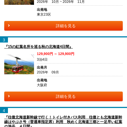
2026年 10月 ~ 2026年 11月
出発地
東京23区
詳細を見る
3
『15の紅葉名所を巡る秋の北海道4日間』
129,900円 ～ 129,900円
3泊4日
出発月
2026年 09月
出発地
大阪府
詳細を見る
4
『往復北海道新幹線で行く！トイレ付きバス利用 往復とも北海道新幹
線はやぶさ号（普通車指定席）利用 秋めく北海道三都と一足早い紅葉
の旭岳 ４日間』