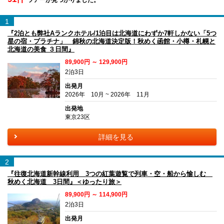
1
『2泊とも弊社Aランクホテル/1泊目は北海道にわずか7軒しかない「5つ
星の宿・プラチナ」 錦秋の北海道決定版！秋めく函館・小樽・札幌と
北海道の美食 ３日間』
89,900円 ～ 129,900円
2泊3日
出発月
2026年 10月 ~ 2026年 11月
出発地
東京23区
詳細を見る
2
『往復北海道新幹線利用 3つの紅葉遊覧で列車・空・船から愉しむ
秋めく北海道 3日間』＜ゆったり旅＞
89,900円 ～ 114,900円
2泊3日
出発月