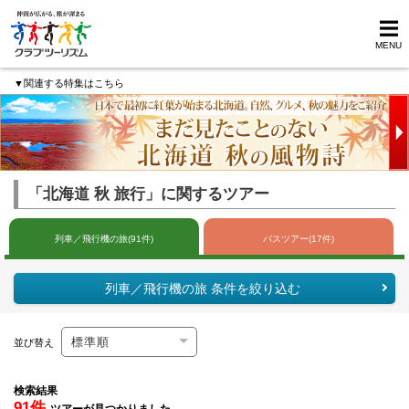
MENU
▼関連する特集はこちら
「北海道 秋 旅行」に関するツアー
列車／飛行機の旅(91件)
バスツアー(17件)
列車／飛行機の旅 条件を絞り込む
並び替え
検索結果
91件
ツアーが見つかりました。