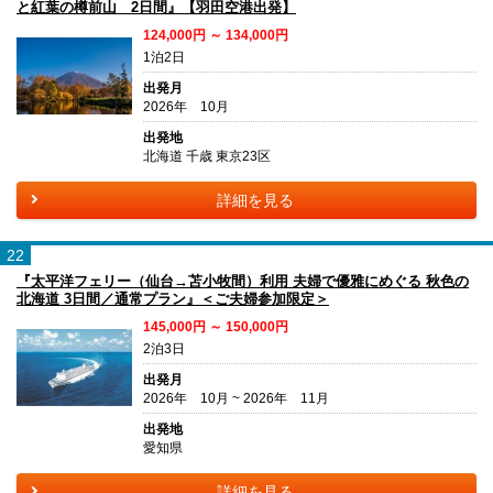
と紅葉の樽前山 2日間』【羽田空港出発】
124,000円 ～ 134,000円
1泊2日
出発月
2026年 10月
出発地
北海道 千歳 東京23区
詳細を見る
22
『太平洋フェリー（仙台→苫小牧間）利用 夫婦で優雅にめぐる 秋色の
北海道 3日間／通常プラン』＜ご夫婦参加限定＞
145,000円 ～ 150,000円
2泊3日
出発月
2026年 10月 ~ 2026年 11月
出発地
愛知県
詳細を見る