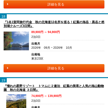
詳細を見る
18
『1名1室同旅行代金 秋の北海道12名所を巡る！紅葉の旭岳・黒岳と然
別湖クルーズ3日間』
89,900円 ～ 94,900円
2泊3日
出発月
2026年 09月 ~ 2026年 10月
出発地
東京23区
詳細を見る
19
『憧れの星野リゾート トマムに２連泊 紅葉の美瑛と人気の旭山動物
園 秋の北海道 ３日間』
74,900円 ～ 139,900円
2泊3日
出発月