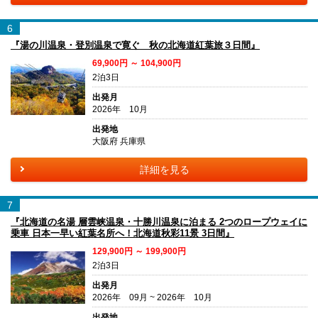
6
『湯の川温泉・登別温泉で寛ぐ 秋の北海道紅葉旅３日間』
69,900円 ～ 104,900円
2泊3日
出発月
2026年 10月
出発地
大阪府 兵庫県
詳細を見る
7
『北海道の名湯 層雲峡温泉・十勝川温泉に泊まる 2つのロープウェイに
乗車 日本一早い紅葉名所へ！北海道秋彩11景 3日間』
129,900円 ～ 199,900円
2泊3日
出発月
2026年 09月 ~ 2026年 10月
出発地