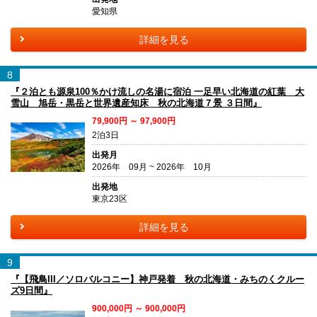
愛知県
詳細を見る
8
『２泊とも源泉100％かけ流しの名湯に宿泊 一足早い北海道の紅葉 大
雪山 旭岳・黒岳と世界遺産知床 秋の北海道７景 ３日間』
79,900円 ～ 97,900円
2泊3日
出発月
2026年 09月 ~ 2026年 10月
出発地
東京23区
詳細を見る
9
『【飛鳥III／ソロバルコニー】神戸発着 秋の北海道・みちのくクルー
ズ9日間』
900,000円 ～ 900,000円