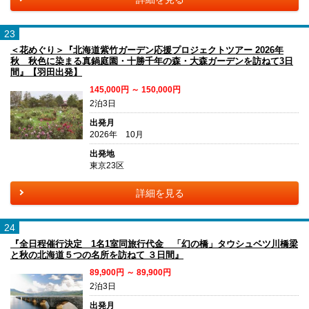
23
＜花めぐり＞『北海道紫竹ガーデン応援プロジェクトツアー 2026年
秋 秋色に染まる真鍋庭園・十勝千年の森・大森ガーデンを訪ねて3日
間』【羽田出発】
145,000円 ～ 150,000円
2泊3日
出発月
2026年 10月
出発地
東京23区
詳細を見る
24
『全日程催行決定 1名1室同旅行代金 「幻の橋」タウシュベツ川橋梁
と秋の北海道５つの名所を訪ねて ３日間』
89,900円 ～ 89,900円
2泊3日
出発月