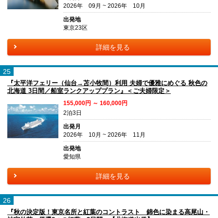
2026年 09月 ~ 2026年 10月
出発地
東京23区
詳細を見る
25
『太平洋フェリー（仙台→苫小牧間）利用 夫婦で優雅にめぐる 秋色の
北海道 3日間／船室ランクアッププラン』＜ご夫婦限定＞
155,000円 ～ 160,000円
2泊3日
出発月
2026年 10月 ~ 2026年 11月
出発地
愛知県
詳細を見る
26
『秋の決定版！東京名所と紅葉のコントラスト 錦色に染まる高尾山・