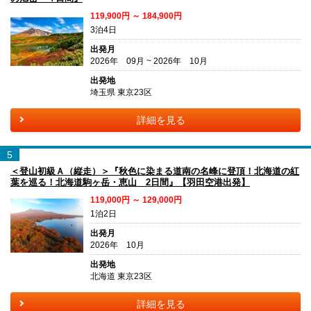
119,900円 ～ 184,900円
3泊4日
出発月
2026年 09月 ~ 2026年 10月
出発地
埼玉県 東京23区
詳細を見る
5
＜登山初級Ａ（縦走）＞『秋色に染まる道南の名峰に登頂！北海道の紅
葉を巡る！北海道駒ヶ岳・恵山 2日間』【羽田空港出発】
119,000円 ～ 129,000円
1泊2日
出発月
2026年 10月
出発地
北海道 東京23区
詳細を見る