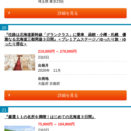
埼玉県 東京23区
詳細を見る
20
『往路は北海道新幹線「グランクラス」に乗車 函館・小樽・札幌 優
雅なる北海道三都周遊３日間』＜プレミアムステージ／ゆったり旅・ゆ
ったり滞在＞
210,000円 ～ 270,000円
2泊3日
出発月
2026年 11月
出発地
大阪府 京都府
詳細を見る
21
『厳選１１の名所を満喫！はじめての北海道３日間』
75,900円 ～ 104,900円
2泊3日