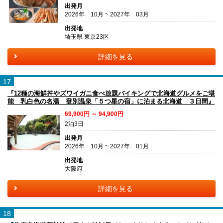
出発月
2026年 10月 ~ 2027年 03月
出発地
埼玉県 東京23区
詳細を見る
17
『12種の海鮮丼やズワイガニ食べ放題バイキングで北海道グルメをご堪
能 乳白色の名湯 登別温泉「５つ星の宿」に泊まる北海道 ３日間』
69,900円 ～ 94,900円
2泊3日
出発月
2026年 10月 ~ 2027年 01月
出発地
大阪府
詳細を見る
18