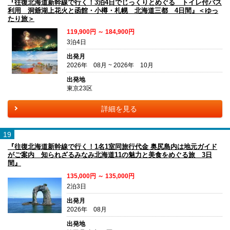
『往復北海道新幹線で行く！3泊4日でじっくりとめぐる トイレ付バス
利用 洞爺湖上花火と函館・小樽・札幌 北海道三都 4日間』＜ゆっ
たり旅＞
119,900円 ～ 184,900円
3泊4日
出発月
2026年 08月 ~ 2026年 10月
出発地
東京23区
詳細を見る
19
『往復北海道新幹線で行く！1名1室同旅行代金 奥尻島内は地元ガイド
がご案内 知られざるみなみ北海道11の魅力と美食をめぐる旅 3日
間』
135,000円 ～ 135,000円
2泊3日
出発月
2026年 08月
出発地