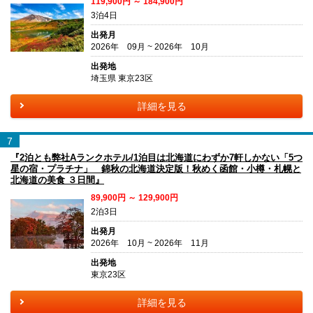
119,900円 ～ 184,900円
3泊4日
出発月
2026年 09月 ~ 2026年 10月
出発地
埼玉県 東京23区
詳細を見る
7
『2泊とも弊社Aランクホテル/1泊目は北海道にわずか7軒しかない「5つ
星の宿・プラチナ」 錦秋の北海道決定版！秋めく函館・小樽・札幌と
北海道の美食 ３日間』
89,900円 ～ 129,900円
2泊3日
出発月
2026年 10月 ~ 2026年 11月
出発地
東京23区
詳細を見る