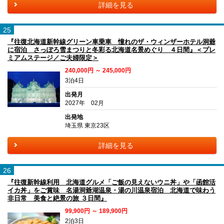
詳細を見る
25
『往復北海道新幹線グリーン車乗車 憧れのザ・ウィンザーホテル洞爺
に宿泊 さっぽろ雪まつりと冬彩る北海道名景めぐり ４日間』＜プレ
ミアムステージ／ご夫婦限定＞
240,000円 ～ 245,000円
3泊4日
出発月
2027年 02月
出発地
埼玉県 東京23区
詳細を見る
26
『往復新幹線利用 北海道グルメ「ご飯の見えないウニ丼」や「函館活
イカ丼」をご賞味 名湯洞爺湖温泉・湯の川温泉宿泊 北海道で味わう
非日常 美食と絶景の旅 ３日間』
99,900円 ～ 189,900円
2泊3日