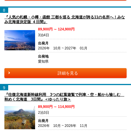
8
『人気の札幌・小樽・函館 三都を巡る 北海道が誇る11の名所へ！みな
み北海道決定版 ４日間』
89,900円 ～ 124,900円
3泊4日
出発月
2026年 10月 ~ 2027年 01月
出発地
愛知県
詳細を見る
9
『往復北海道新幹線利用 3つの紅葉遊覧で列車・空・船から愉しむ
秋めく北海道 3日間』＜ゆったり旅＞
89,900円 ～ 114,900円
2泊3日
出発月
2026年 10月 ~ 2026年 11月