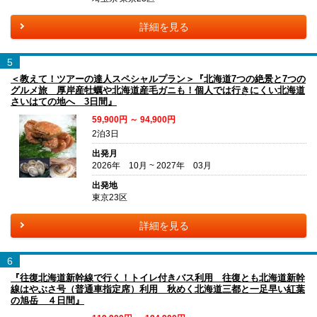
詳細を見る
5
＜教えて！ツアーの達人スペシャルプラン＞『北海道7つの絶景と7つの
グルメ旅 厚岸産牡蠣や北海道産毛ガニも！個人では行きにくい北海道
さいはての地へ 3日間』
59,900円 ～ 94,900円
2泊3日
出発月
2026年 10月 ~ 2027年 03月
出発地
東京23区
詳細を見る
6
『往復北海道新幹線で行く！トイレ付きバス利用 往復とも北海道新幹
線はやぶさ号（普通車指定席）利用 秋めく北海道三都と一足早い紅葉
の旭岳 ４日間』