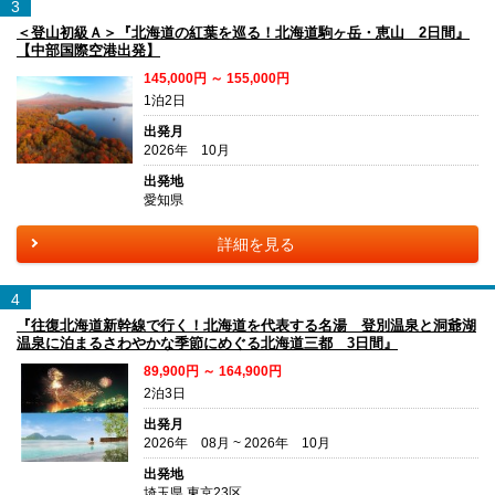
3
＜登山初級Ａ＞『北海道の紅葉を巡る！北海道駒ヶ岳・恵山 2日間』
【中部国際空港出発】
145,000円 ～ 155,000円
1泊2日
出発月
2026年 10月
出発地
愛知県
詳細を見る
4
『往復北海道新幹線で行く！北海道を代表する名湯 登別温泉と洞爺湖
温泉に泊まるさわやかな季節にめぐる北海道三都 3日間』
89,900円 ～ 164,900円
2泊3日
出発月
2026年 08月 ~ 2026年 10月
出発地
埼玉県 東京23区