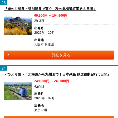
23
『湯の川温泉・登別温泉で寛ぐ 秋の北海道紅葉旅３日間』
69,900円 ～ 104,900円
2泊3日
出発月
2026年 10月
出発地
大阪府 兵庫県
詳細を見る
24
＜ひとり旅＞『北海道から九州まで！日本列島 鉄道縦断紀行 5日間』
249,000円 ～ 249,000円
4泊5日
出発月
2026年 09月
出発地
東京23区