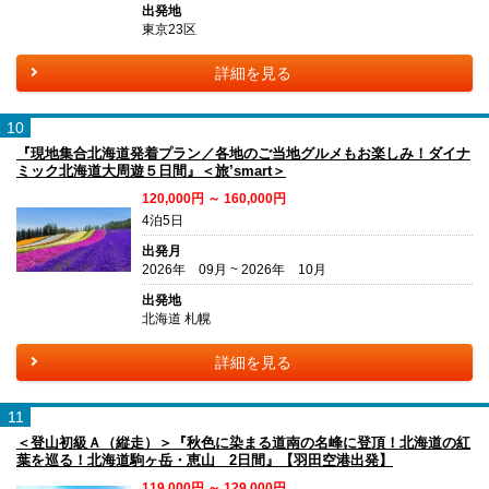
出発地
東京23区
詳細を見る
10
『現地集合北海道発着プラン／各地のご当地グルメもお楽しみ！ダイナ
ミック北海道大周遊５日間』＜旅’smart＞
120,000円 ～ 160,000円
4泊5日
出発月
2026年 09月 ~ 2026年 10月
出発地
北海道 札幌
詳細を見る
11
＜登山初級Ａ（縦走）＞『秋色に染まる道南の名峰に登頂！北海道の紅
葉を巡る！北海道駒ヶ岳・恵山 2日間』【羽田空港出発】
119,000円 ～ 129,000円