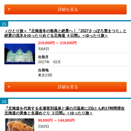
詳細を見る
15
＜ひとり旅＞『北海道冬の祭典と絶景へ！「2027さっぽろ雪まつり」と
絶景の流氷をゆったりめぐる北海道 ４日間』＜ゆったり旅＞
219,000円 ～ 219,000円
3泊4日
出発月
2027年 02月
出発地
東京23区
詳細を見る
16
『北海道を代表する名湯登別温泉と湯の川温泉に2泊とも約17時間滞在
北海道の美食と名湯めぐり ３日間』＜ゆったり旅＞
99,900円 ～ 144,900円
2泊3日