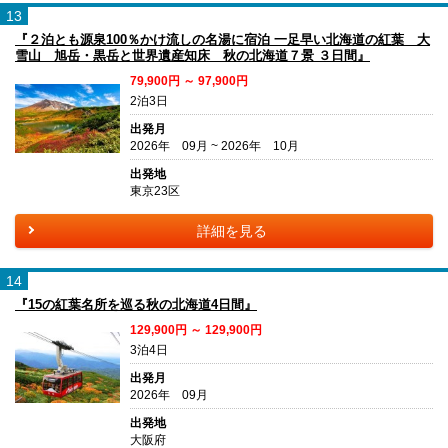
13
『２泊とも源泉100％かけ流しの名湯に宿泊 一足早い北海道の紅葉 大
雪山 旭岳・黒岳と世界遺産知床 秋の北海道７景 ３日間』
79,900円 ～ 97,900円
2泊3日
出発月
2026年 09月 ~ 2026年 10月
出発地
東京23区
詳細を見る
14
『15の紅葉名所を巡る秋の北海道4日間』
129,900円 ～ 129,900円
3泊4日
出発月
2026年 09月
出発地
大阪府