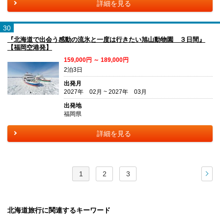
詳細を見る
30
『北海道で出会う感動の流氷と一度は行きたい旭山動物園 ３日間』
【福岡空港発】
159,000円 ～ 189,000円
2泊3日
出発月
2027年 02月 ~ 2027年 03月
出発地
福岡県
詳細を見る
1
2
3
次
北海道旅行に関連するキーワード