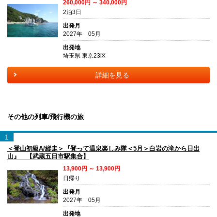
260,000円 ～ 340,000円
2泊3日
出発月
2027年 05月
出発地
埼玉県 東京23区
詳細を見る
その他の列車/飛行機の旅
1
＜登山初級A/縦走＞『登って温泉楽しみ隊＜5月＞白岩の滝から日出
山』 【武蔵五日市駅集合】
13,900円 ～ 13,900円
日帰り
出発月
2027年 05月
出発地