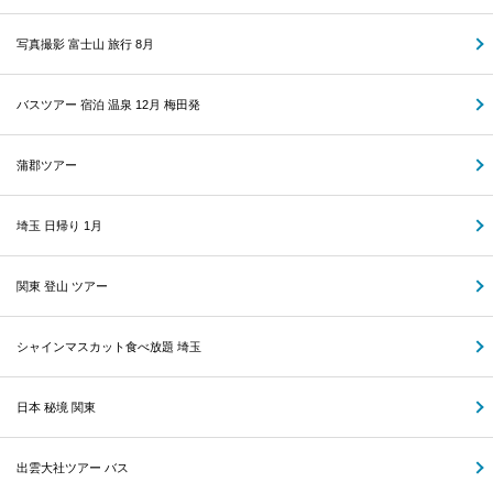
写真撮影 富士山 旅行 8月
バスツアー 宿泊 温泉 12月 梅田発
蒲郡ツアー
埼玉 日帰り 1月
関東 登山 ツアー
シャインマスカット食べ放題 埼玉
日本 秘境 関東
出雲大社ツアー バス