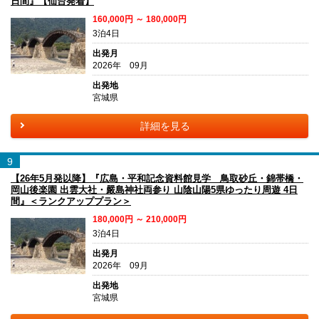
日間』【仙台発着】
160,000円 ～ 180,000円
3泊4日
出発月
2026年 09月
出発地
宮城県
詳細を見る
9
【26年5月発以降】『広島・平和記念資料館見学 鳥取砂丘・錦帯橋・
岡山後楽園 出雲大社・嚴島神社両参り 山陰山陽5県ゆったり周遊 4日
間』＜ランクアッププラン＞
180,000円 ～ 210,000円
3泊4日
出発月
2026年 09月
出発地
宮城県