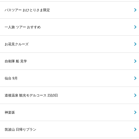
バスツアー おひとりさま限定
一人旅 ツアー おすすめ
お花見クルーズ
自衛隊 船 見学
仙台 9月
道後温泉 観光モデルコース 2泊3日
神楽坂
筑波山 日帰りプラン