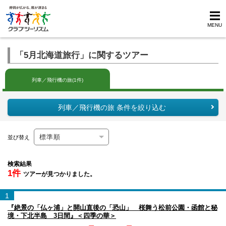
MENU
「5月北海道旅行」に関するツアー
列車／飛行機の旅(1件)
列車／飛行機の旅 条件を絞り込む
並び替え
検索結果
1件
ツアーが見つかりました。
1
『絶景の「仏ヶ浦」と開山直後の「恐山」 桜舞う松前公園・函館と秘
境・下北半島 3日間』＜四季の華＞