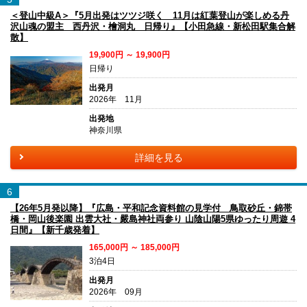
＜登山中級A＞『5月出発はツツジ咲く 11月は紅葉登山が楽しめる丹
沢山魂の盟主 西丹沢・檜洞丸 日帰り』【小田急線・新松田駅集合解
散】
19,900円 ～ 19,900円
日帰り
出発月
2026年 11月
出発地
神奈川県
詳細を見る
6
【26年5月発以降】『広島・平和記念資料館の見学付 鳥取砂丘・錦帯
橋・岡山後楽園 出雲大社・嚴島神社両参り 山陰山陽5県ゆったり周遊 4
日間』【新千歳発着】
165,000円 ～ 185,000円
3泊4日
出発月
2026年 09月