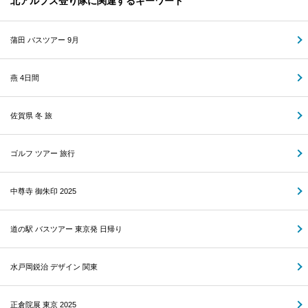
北アルプス登り隊に関連するキーワード
蒲田 バスツアー 9月
燕 4日間
佐賀県 冬 旅
ゴルフ ツアー 旅行
中尊寺 御朱印 2025
道の駅 バスツアー 東京発 日帰り
水戸岡鋭治 デザイン 関東
正倉院展 東京 2025