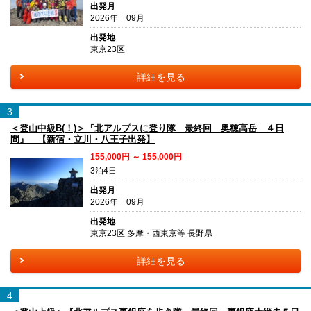
出発月
2026年 09月
出発地
東京23区
詳細を見る
3
＜登山中級B(！)＞『北アルプスに登り隊 最終回 奥穂高岳 ４日
間』 【新宿・立川・八王子出発】
155,000円 ～ 155,000円
3泊4日
出発月
2026年 09月
出発地
東京23区 多摩・西東京等 長野県
詳細を見る
4