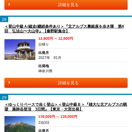
詳細を見る
28
＜登山中級Ａ/縦走/継続条件あり＞『北アルプス裏銀座を歩き隊 第4
回 弘法山〜大山寺』【秦野駅集合】
12,900円 ～ 12,900円
日帰り
出発月
2027年 01月
出発地
神奈川県
詳細を見る
29
＜ゆっくりペースで歩く登山＞＜登山中級Ｂ＞『雄大な北アルプスの眺
望 薬師岳登頂 3日間』【東京・大宮出発】
139,000円 ～ 139,000円
2泊3日
出発月