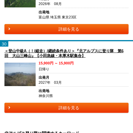
2026年 08月
出発地
富山県 埼玉県 東京23区
詳細を見る
30
＜登山中級A（！/縦走）/継続条件あり＞『北アルプスに登り隊 第6
回 大山三峰山』【小田急線・本厚木駅集合】
15,900円 ～ 15,900円
日帰り
出発月
2027年 03月
出発地
神奈川県
詳細を見る