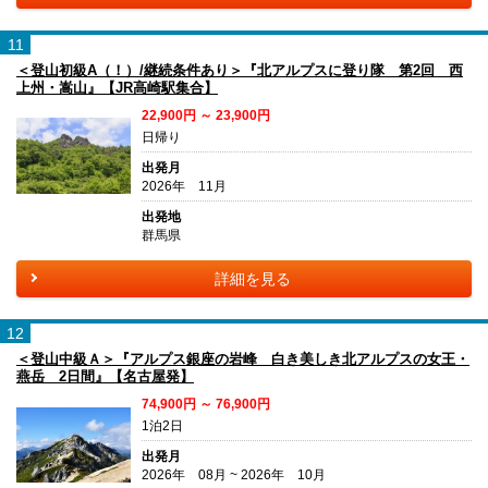
11
＜登山初級A（！）/継続条件あり＞『北アルプスに登り隊 第2回 西
上州・嵩山』【JR高崎駅集合】
22,900円 ～ 23,900円
日帰り
出発月
2026年 11月
出発地
群馬県
詳細を見る
12
＜登山中級Ａ＞『アルプス銀座の岩峰 白き美しき北アルプスの女王・
燕岳 2日間』【名古屋発】
74,900円 ～ 76,900円
1泊2日
出発月
2026年 08月 ~ 2026年 10月