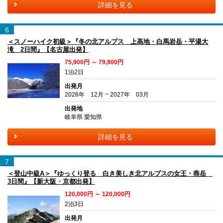
詳細を見る
6
＜スノーハイク初級＞『冬の北アルプス 上高地・白馬岩岳・平湯大
滝 2日間』【名古屋出発】
75,900円 ～ 79,900円
1泊2日
出発月
2026年 12月 ~ 2027年 03月
出発地
岐阜県 愛知県
詳細を見る
7
＜登山中級A＞『ゆっくり登る 白き美しき北アルプスの女王・燕岳
3日間』【新大阪・京都出発】
120,000円 ～ 120,000円
2泊3日
出発月