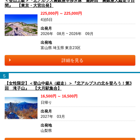
＜登山上級＞『北アルプス裏銀座を歩き隊 最終回 裏銀座大縦走５日
間』 【東京・大宮出発】
225,000円 ～ 225,000円
4泊5日
出発月
2026年 08月 ~ 2026年 09月
出発地
富山県 埼玉県 東京23区
詳細を見る
5
【女性限定】＜登山中級A（縦走）＞『北アルプスの北を登ろう！第3
回 滝子山』 【大月駅集合】
16,500円 ～ 16,500円
日帰り
出発月
2027年 03月
出発地
山梨県