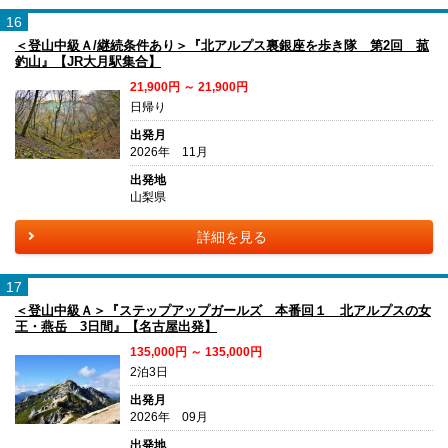
16
＜登山中級Ａ/継続条件あり＞『北アルプス裏銀座を歩き隊 第2回 菰
釣山』【JR大月駅集合】
21,900円 ～ 21,900円
日帰り
出発月
2026年 11月
出発地
山梨県
詳細を見る
17
＜登山中級Ａ＞『ステップアップガールズ 本番回１ 北アルプスの女
王・燕岳 3日間』【名古屋出発】
135,000円 ～ 135,000円
2泊3日
出発月
2026年 09月
出発地