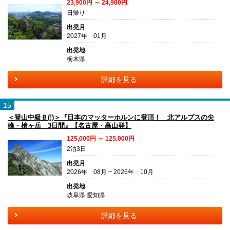
23,900円 ～ 24,900円
日帰り
出発月
2027年 01月
出発地
栃木県
詳細を見る
15
＜登山中級Ｂ(!)＞『日本のマッターホルンに登頂！ 北アルプスの尖
峰・槍ヶ岳 3日間』【名古屋・高山発】
125,000円 ～ 125,000円
2泊3日
出発月
2026年 08月 ~ 2026年 10月
出発地
岐阜県 愛知県
詳細を見る