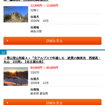
13,900円 ～ 13,900円
日帰り
出発月
2026年 10月
出発地
神奈川県
詳細を見る
10
＜雪山登山初級Ａ＞『北アルプスで年越しを 絶景の御来光 西穂高・
丸山 2日間』【名古屋出発】
84,900円 ～ 84,900円
1泊2日
出発月
2026年 12月
出発地
岐阜県 愛知県
詳細を見る