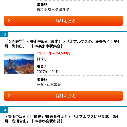
出発地
長野県 岐阜県 愛知県
詳細を見る
13
【女性限定】＜登山中級A（縦走）＞『北アルプスの北を登ろう！第4
回 御前山』 【JR奥多摩駅集合】
14,500円 ～ 14,500円
日帰り
出発月
2027年 04月
出発地
多摩・西東京等
詳細を見る
14
＜登山中級A（！/縦走）/継続条件あり＞『北アルプスに登り隊 第4
回 鹿沼岩山』【JR宇都宮駅出発】