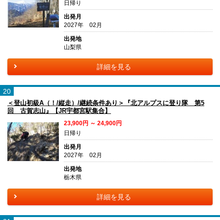
日帰り
出発月
2027年 02月
出発地
山梨県
詳細を見る
20
＜登山初級A（！/縦走）/継続条件あり＞『北アルプスに登り隊 第5
回 古賀志山』【JR宇都宮駅集合】
23,900円 ～ 24,900円
日帰り
出発月
2027年 02月
出発地
栃木県
詳細を見る