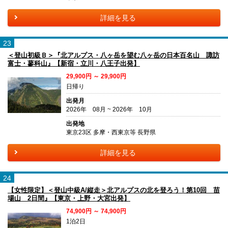
詳細を見る
23
＜登山初級Ｂ＞『北アルプス・八ヶ岳を望む八ヶ岳の日本百名山 諏訪
富士・蓼科山』【新宿・立川・八王子出発】
29,900円 ～ 29,900円
日帰り
出発月
2026年 08月 ~ 2026年 10月
出発地
東京23区 多摩・西東京等 長野県
詳細を見る
24
【女性限定】＜登山中級A/縦走＞北アルプスの北を登ろう！第10回 苗
場山 2日間』【東京・上野・大宮出発】
74,900円 ～ 74,900円
1泊2日