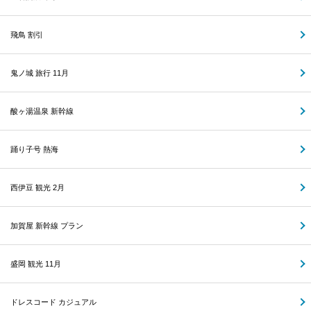
飛鳥 割引
鬼ノ城 旅行 11月
酸ヶ湯温泉 新幹線
踊り子号 熱海
西伊豆 観光 2月
加賀屋 新幹線 プラン
盛岡 観光 11月
ドレスコード カジュアル