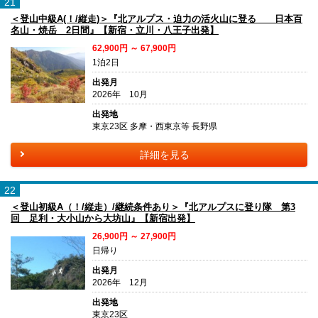
21
＜登山中級A(！/縦走)＞『北アルプス・迫力の活火山に登る 日本百
名山・焼岳 2日間』【新宿・立川・八王子出発】
62,900円 ～ 67,900円
1泊2日
出発月
2026年 10月
出発地
東京23区 多摩・西東京等 長野県
詳細を見る
22
＜登山初級A（！/縦走）/継続条件あり＞『北アルプスに登り隊 第3
回 足利・大小山から大坊山』【新宿出発】
26,900円 ～ 27,900円
日帰り
出発月
2026年 12月
出発地
東京23区