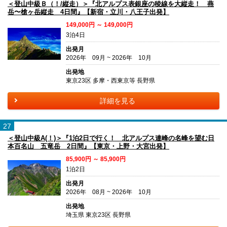
＜登山中級Ｂ（！/縦走）＞『北アルプス表銀座の稜線を大縦走！ 燕
岳〜槍ヶ岳縦走 4日間』【新宿・立川・八王子出発】
149,000円 ～ 149,000円
3泊4日
出発月
2026年 09月 ~ 2026年 10月
出発地
東京23区 多摩・西東京等 長野県
詳細を見る
27
＜登山中級A(！)＞『1泊2日で行く！ 北アルプス連峰の名峰を望む日
本百名山 五竜岳 2日間』【東京・上野・大宮出発】
85,900円 ～ 85,900円
1泊2日
出発月
2026年 08月 ~ 2026年 10月
出発地
埼玉県 東京23区 長野県