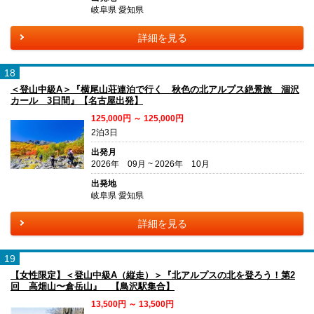
岐阜県 愛知県
詳細を見る
18
＜登山中級A＞『横尾山荘連泊で行く 秋色の北アルプス絶景旅 涸沢
カール 3日間』【名古屋出発】
125,000円 ～ 125,000円
2泊3日
出発月
2026年 09月 ~ 2026年 10月
出発地
岐阜県 愛知県
詳細を見る
19
【女性限定】＜登山中級A（縦走）＞『北アルプスの北を登ろう！第2
回 高畑山〜倉岳山』 【鳥沢駅集合】
13,500円 ～ 13,500円