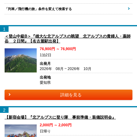
「列車／飛行機の旅」条件を変えて検索する
1
＜登山中級B＞『雄大な北アルプスの眺望 北アルプスの貴婦人・薬師
岳 ２日間』【名古屋駅出発】
76,900円 ～ 76,900円
1泊2日
出発月
2026年 08月 ~ 2026年 10月
出発地
愛知県
詳細を見る
2
【新宿会場】『北アルプスに登り隊 事前準備・装備説明会』
2,000円 ～ 2,000円
日帰り