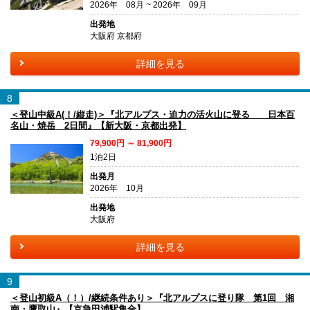
2026年 08月 ~ 2026年 09月
出発地
大阪府 京都府
詳細を見る
8
＜登山中級A(！/縦走)＞『北アルプス・迫力の活火山に登る 日本百
名山・焼岳 2日間』【新大阪・京都出発】
79,900円 ～ 81,900円
1泊2日
出発月
2026年 10月
出発地
大阪府
詳細を見る
9
＜登山初級A（！）/継続条件あり＞『北アルプスに登り隊 第1回 湘
南・鷹取山』【京急田浦駅集合】