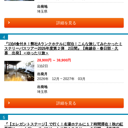
出発地
埼玉県
詳細を見る
4
『1泊4食付き！弊社Aランクホテルに宿泊！こんな旅してみたかったミ
ステリーバスツアー2026年度第２弾 2日間』【南越谷・春日部・久
喜 出発】＜ゆったり旅＞
28,900円 ～ 38,900円
1泊2日
出発月
2026年 12月 ~ 2027年 03月
出発地
埼玉県
詳細を見る
5
『【エレガントステージ】で行く！名湯ホテルに１７時間滞在！秋の紅