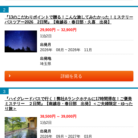
2
『13のこだわりポイントで贈る！こんな旅してみたかった！ミステリー
バスツアー2026 2日間』【南越谷・春日部・久喜 出発】
29,900円 ～ 32,900円
1泊2日
出発月
2026年 08月 ~ 2026年 11月
出発地
埼玉県
詳細を見る
3
『ハイグレードバスで行く！弊社Aランクホテルに17時間滞在！ご褒美
ミステリー ２日間』【南越谷・春日部 出発】＜ご夫婦限定・ゆった
り旅＞
38,500円 ～ 39,000円
1泊2日
出発月
2026年 09月 ~ 2027年 03月