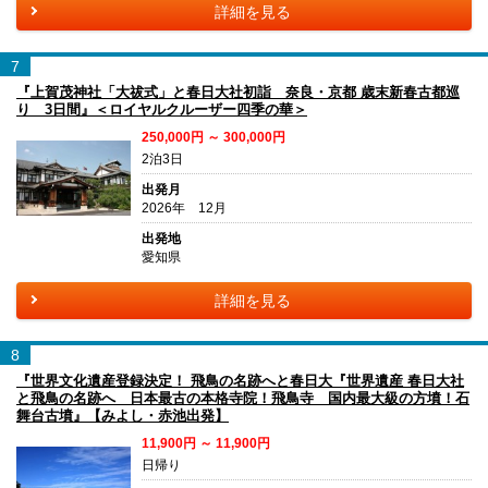
詳細を見る
7
『上賀茂神社「大祓式」と春日大社初詣 奈良・京都 歳末新春古都巡
り 3日間』＜ロイヤルクルーザー四季の華＞
250,000円 ～ 300,000円
2泊3日
出発月
2026年 12月
出発地
愛知県
詳細を見る
8
『世界文化遺産登録決定！ 飛鳥の名跡へと春日大『世界遺産 春日大社
と飛鳥の名跡へ 日本最古の本格寺院！飛鳥寺 国内最大級の方墳！石
舞台古墳』【みよし・赤池出発】
11,900円 ～ 11,900円
日帰り