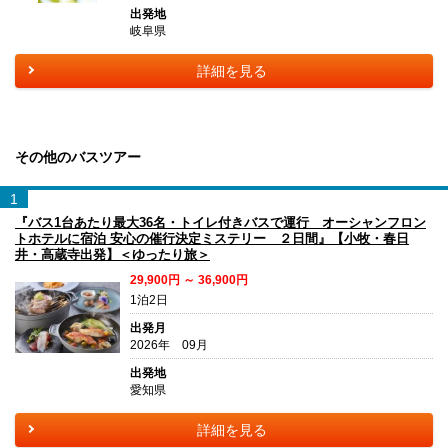
出発地
岐阜県
詳細を見る
その他のバスツアー
1
『バス1台あたり最大36名・トイレ付きバスで運行 オーシャンフロン
トホテルに宿泊 安心の催行決定ミステリー ２日間』【小牧・春日
井・高蔵寺出発】＜ゆったり旅＞
29,900円 ～ 36,900円
1泊2日
出発月
2026年 09月
出発地
愛知県
詳細を見る