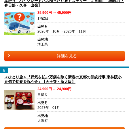
葉狩り ハイグレードバスゆったり旅ミステリー ２日間』【南越谷・
春日部・久喜 出発】
35,900円 ～ 45,900円
1泊2日
出発月
2026年 10月 ~ 2026年 11月
出発地
埼玉県
詳細を見る
6
＜ひとり旅＞『邪気を払い万病を除く新春の京都の伝統行事 東林院小
豆粥で初春を祝う会』【天王寺・新大阪】
24,900円 ～ 24,900円
日帰り
出発月
2027年 01月
出発地
大阪府