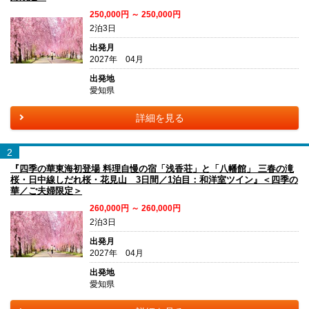
250,000円 ～ 250,000円
2泊3日
出発月
2027年 04月
出発地
愛知県
詳細を見る
2
『四季の華東海初登場 料理自慢の宿「浅香荘」と「八幡館」 三春の滝
桜・日中線しだれ桜・花見山 3日間／1泊目：和洋室ツイン』＜四季の
華／ご夫婦限定＞
260,000円 ～ 260,000円
2泊3日
出発月
2027年 04月
出発地
愛知県