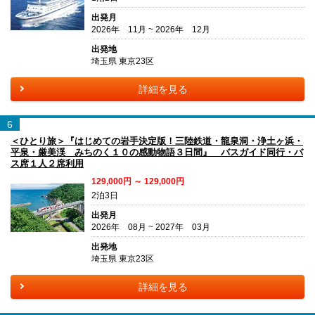
出発月
2026年 11月 ~ 2026年 12月
出発地
埼玉県 東京23区
詳細を見る
6
＜ひとり旅＞『はじめての岩手決定版！三陸鉄道・龍泉洞・浄土ヶ浜・
平泉・厳美渓 みちのく１０の感動物語３日間』 バスガイド同行・バ
ス席１人２席利用
129,000円 ～ 129,000円
2泊3日
出発月
2026年 08月 ~ 2027年 03月
出発地
埼玉県 東京23区
詳細を見る