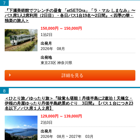
7
『下瀬美術館でフレンチの昼食 「etSETOra」「ラ・マル しまなみ」〜
バス席1人2席利用（2日目）・各日バス1台19名〜2日間』＜四季の華・
独楽の旅人＞
150,000円 ～ 150,000円
1泊2日
出発月
2026年 08月
出発地
東京23区 神奈川県
詳細を見る
8
＜ひとり旅／ゆったり旅＞『味覚も堪能！丹後半島に2連泊！天橋立・
伊根の舟屋ゆったり丹後半島絶景めぐり 3日間』【バス１台につき23
名以下／バス席１人２席】
129,000円 ～ 139,000円
2泊3日
出発月
2026年 08月 ~ 2027年 03月