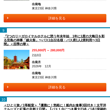
出発地
東京23区 神奈川県
詳細を見る
9
『2つのリーガロイヤルホテルに憩う年末年始 1年に1度の大晦日を彩
る宮島の神事「鎮火祭」〜バス1台22名様・バス席1人2席利用〜3日
間』＜四季の華＞
255,000円 ～ 280,000円
2泊3日
出発月
2026年 12月
出発地
東京23区 神奈川県
詳細を見る
10
＜ひとり旅／1等船室＞『優雅に！気軽に！船内お食事3回付き！太平洋
クルーズと紅葉の京都２日間』【バス１台につき最大23名／1名1室確約