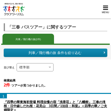
MENU
「三春 バスツアー」に関するツアー
列車／飛行機の旅(2件)
列車／飛行機の旅 条件を絞り込む
並び替え
検索結果
2件
ツアーが見つかりました。
1
『四季の華東海初登場 料理自慢の宿「浅香荘」と「八幡館」 三春の滝
桜・日中線しだれ桜・花見山 3日間／1泊目：和室』＜四季の華／ご夫
婦限定＞