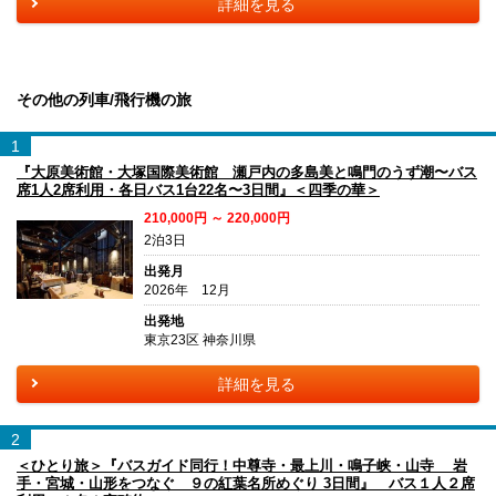
詳細を見る
その他の列車/飛行機の旅
1
『大原美術館・大塚国際美術館 瀬戸内の多島美と鳴門のうず潮〜バス
席1人2席利用・各日バス1台22名〜3日間』＜四季の華＞
210,000円 ～ 220,000円
2泊3日
出発月
2026年 12月
出発地
東京23区 神奈川県
詳細を見る
2
＜ひとり旅＞『バスガイド同行！中尊寺・最上川・鳴子峡・山寺 岩
手・宮城・山形をつなぐ ９の紅葉名所めぐり 3日間』 バス１人２席