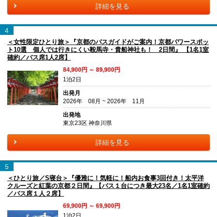
詳細を見る
4
＜女性限定ひとり旅＞『京都のバスガイドがご案内！京都パワースポッ
ト10選 個人では行きにくい鞍馬寺・貴船神社も！ 2日間』 【1名1室
確約／バス席1人2席】
84,900円 ～ 89,900円
1泊2日
出発月
2026年 08月 ~ 2026年 11月
出発地
東京23区 神奈川県
詳細を見る
5
＜ひとり旅／S寝台＞『優雅に！気軽に！船内お食事3回付き！太平洋
クルーズと紅葉の京都２日間』【バス１台につき最大23名／1名1室確約
／バス席１人２席】
69,900円 ～ 69,900円
1泊2日