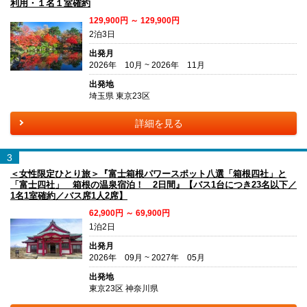
利用・１名１室確約
129,900円 ～ 129,900円
2泊3日
出発月
2026年 10月 ~ 2026年 11月
出発地
埼玉県 東京23区
詳細を見る
3
＜女性限定ひとり旅＞『富士箱根パワースポット八選「箱根四社」と
「富士四社」 箱根の温泉宿泊！ 2日間』【バス1台につき23名以下／
1名1室確約／バス席1人2席】
62,900円 ～ 69,900円
1泊2日
出発月
2026年 09月 ~ 2027年 05月
出発地
東京23区 神奈川県