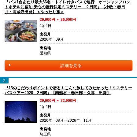
『バス1台あたり最大36名・トイレ付きバスで運行 オーシャンフロン
トホテルに宿泊 安心の催行決定ミステリー ２日間』【小牧・春日
井・高蔵寺出発】＜ゆったり旅＞
29,900円 ～ 36,900円
1泊2日
出発月
2026年 09月
出発地
愛知県
詳細を見る
2
『13のこだわりポイントで贈る！こんな旅してみたかった！ミステリー
バスツアー2026 2日間』【南越谷・春日部・久喜 出発】
29,900円 ～ 32,900円
1泊2日
出発月
2026年 08月 ~ 2026年 11月
出発地
埼玉県