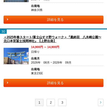
出発地
神奈川県
詳細を見る
30
＜2025年春スタート/富士山すそ野ウォーク＞『最終回 八木崎公園〜
北口本宮冨士浅間神社』【上野出発】
14,900円 ～ 14,900円
日帰り
出発月
2026年 08月 ~ 2026年 09月
出発地
東京23区
詳細を見る
1
2
3
次