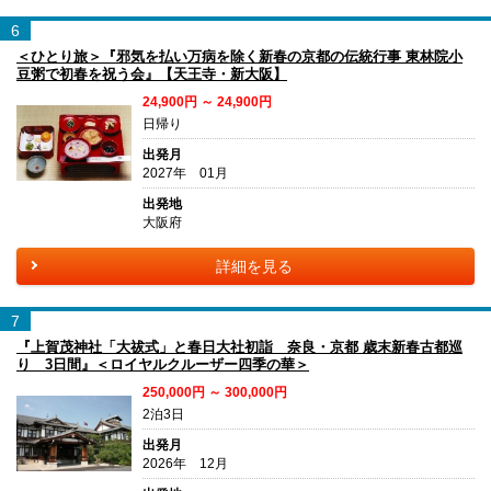
6
＜ひとり旅＞『邪気を払い万病を除く新春の京都の伝統行事 東林院小
豆粥で初春を祝う会』【天王寺・新大阪】
24,900円 ～ 24,900円
日帰り
出発月
2027年 01月
出発地
大阪府
詳細を見る
7
『上賀茂神社「大祓式」と春日大社初詣 奈良・京都 歳末新春古都巡
り 3日間』＜ロイヤルクルーザー四季の華＞
250,000円 ～ 300,000円
2泊3日
出発月
2026年 12月