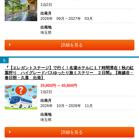
1泊2日
出発月
2026年 09月 ~ 2027年 03月
出発地
埼玉県
詳細を見る
5
『【エレガントステージ】で行く！名湯ホテルに１７時間滞在！秋の紅
葉狩り ハイグレードバスゆったり旅ミステリー ２日間』【南越谷・
春日部・久喜 出発】
35,900円 ～ 45,900円
1泊2日
出発月
2026年 10月 ~ 2026年 11月
出発地
埼玉県
詳細を見る