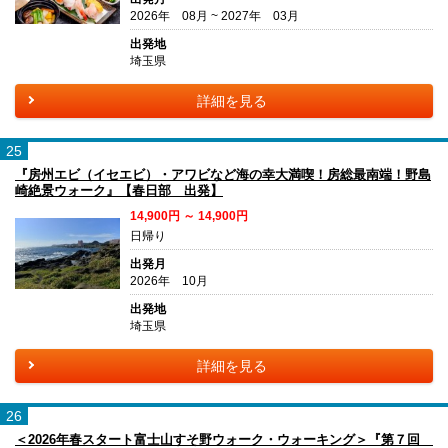
2026年 08月 ~ 2027年 03月
出発地
埼玉県
詳細を見る
25
『房州エビ（イセエビ）・アワビなど海の幸大満喫！房総最南端！野島
崎絶景ウォーク』【春日部 出発】
14,900円 ～ 14,900円
日帰り
出発月
2026年 10月
出発地
埼玉県
詳細を見る
26
＜2026年春スタート富士山すそ野ウォーク・ウォーキング＞『第７回