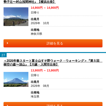
勢子辻〜村山浅間神社』【横浜出発】
14,900円 ～ 14,900円
日帰り
出発月
2026年 10月
出発地
神奈川県
詳細を見る
27
＜2026年春スタート富士山すそ野ウォーク・ウォーキング＞『第５回
樹空の森〜須山』【川越・入間市出発】
13,900円 ～ 13,900円
日帰り
出発月
2026年 08月
出発地
埼玉県