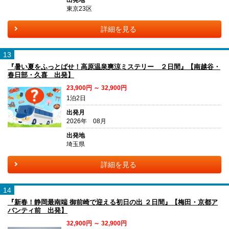
出発地
東京23区
詳細を見る
13
『暑い夏をふっとばせ！高原温泉爽涼ミステリー ２日間』【南越谷・
春日部・久喜 出発】
23,900円 ～ 32,900円
1泊2日
出発月
2026年 08月
出発地
埼玉県
詳細を見る
14
『新春！静岡最南端 御前崎で迎える初日の出 ２日間』【梅田・京都ア
バンティ前 出発】
32,900円 ～ 32,900円