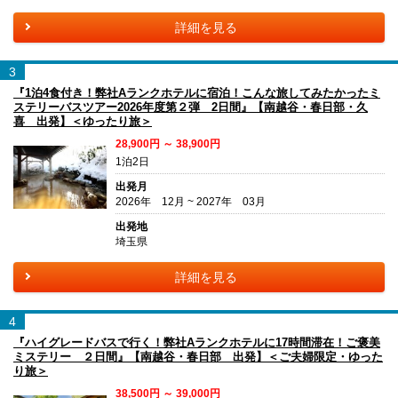
詳細を見る
3
『1泊4食付き！弊社Aランクホテルに宿泊！こんな旅してみたかったミ
ステリーバスツアー2026年度第２弾 2日間』【南越谷・春日部・久
喜 出発】＜ゆったり旅＞
28,900円 ～ 38,900円
1泊2日
出発月
2026年 12月 ~ 2027年 03月
出発地
埼玉県
詳細を見る
4
『ハイグレードバスで行く！弊社Aランクホテルに17時間滞在！ご褒美
ミステリー ２日間』【南越谷・春日部 出発】＜ご夫婦限定・ゆった
り旅＞
38,500円 ～ 39,000円