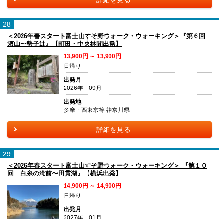
詳細を見る
28
＜2026年春スタート富士山すそ野ウォーク・ウォーキング＞『第６回
須山〜勢子辻』【町田・中央林間出発】
13,900円 ～ 13,900円
日帰り
出発月
2026年 09月
出発地
多摩・西東京等 神奈川県
詳細を見る
29
＜2026年春スタート富士山すそ野ウォーク・ウォーキング＞ 『第１０
回 白糸の滝前〜田貫湖』【横浜出発】
14,900円 ～ 14,900円
日帰り
出発月
2027年 01月