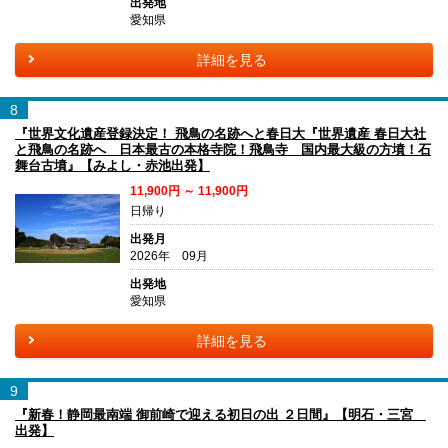
出発地
愛知県
詳細を見る
8
『世界文化遺産登録決定！ 飛鳥の名跡へと春日大『世界遺産 春日大社
と飛鳥の名跡へ 日本最古の本格寺院！飛鳥寺 国内最大級の方墳！石
舞台古墳』【みよし・赤池出発】
11,900円 ～ 11,900円
日帰り
出発月
2026年 09月
出発地
愛知県
詳細を見る
9
『新春！静岡最南端 御前崎で迎える初日の出 ２日間』【明石・三宮
出発】