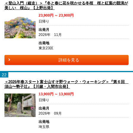
＜登山入門（縦走）＞『冬と春に花を咲かせる冬桜 桜と紅葉の競演が
美しい 桜山』【上野出発】
23,900円 ～ 23,900円
日帰り
出発月
2026年 11月
出発地
東京23区
詳細を見る
22
＜2026年春スタート富士山すそ野ウォーク・ウォーキング＞『第６回
須山〜勢子辻』【川越・入間市出発】
13,900円 ～ 13,900円
日帰り
出発月
2026年 09月
出発地
埼玉県