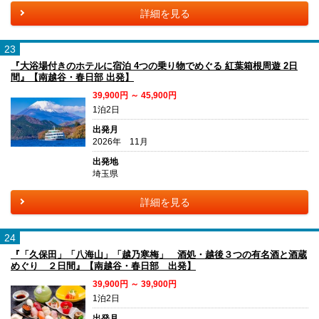
詳細を見る
23
『大浴場付きのホテルに宿泊 4つの乗り物でめぐる 紅葉箱根周遊 2日
間』【南越谷・春日部 出発】
39,900円 ～ 45,900円
1泊2日
出発月
2026年 11月
出発地
埼玉県
詳細を見る
24
『「久保田」「八海山」「越乃寒梅」 酒処・越後３つの有名酒と酒蔵
めぐり ２日間』【南越谷・春日部 出発】
39,900円 ～ 39,900円
1泊2日
出発月