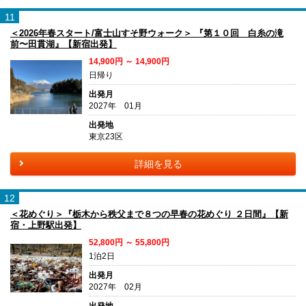
11
＜2026年春スタート/富士山すそ野ウォーク＞ 『第１０回 白糸の滝
前〜田貫湖』【新宿出発】
14,900円 ～ 14,900円
日帰り
出発月
2027年 01月
出発地
東京23区
詳細を見る
12
＜花めぐり＞『栃木から秩父まで８つの早春の花めぐり ２日間』【新
宿・上野駅出発】
52,800円 ～ 55,800円
1泊2日
出発月
2027年 02月